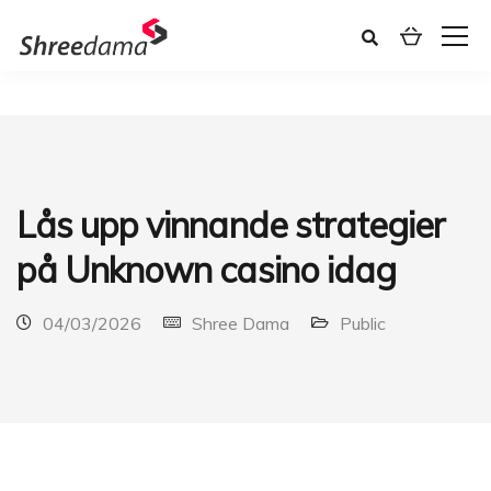
Lås upp vinnande strategier
på Unknown casino idag
04/03/2026
Shree Dama
Public