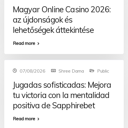
Magyar Online Casino 2026:
az újdonságok és
lehetőségek áttekintése
Read more
07/08/2026
Shree Dama
Public
Jugadas sofisticadas: Mejora
tu victoria con la mentalidad
positiva de Sapphirebet
Read more