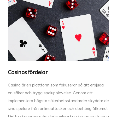
Casinos fördelar
Casino är en plattform som fokuserar på att erbjuda
en säker och trygg spelupplevelse. Genom att
implementera högsta säkerhetsstandarder skyddar de
sina spelare från onlineattacker och obehörig åtkomst.
Detta skapar en miljö där spelare kan känna sig trygga