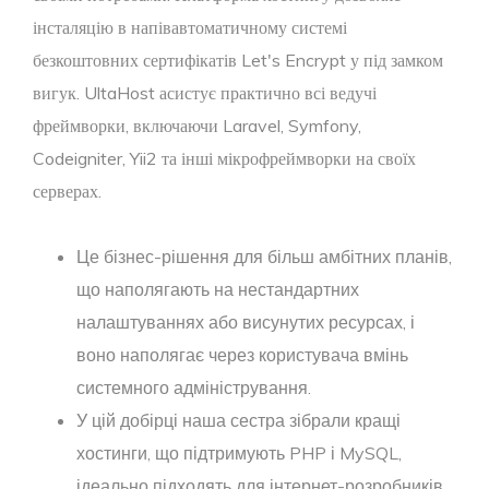
інсталяцію в напівавтоматичному системі
безкоштовних сертифікатів Let's Encrypt у під замком
вигук. UltaHost асистує практично всі ведучі
фреймворки, включаючи Laravel, Symfony,
Codeigniter, Yii2 та інші мікрофреймворки на своїх
серверах.
Це бізнес-рішення для більш амбітних планів,
що наполягають на нестандартних
налаштуваннях або висунутих ресурсах, і
воно наполягає через користувача вмінь
системного адміністрування.
У цій добірці наша сестра зібрали кращі
хостинги, що підтримують PHP і MySQL,
ідеально підходять для інтернет-розробників