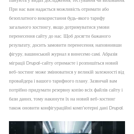
панують у видах дослідження, тестування чи виховання.
При нас вам надається можливість отримати або
безоплатного використання будь-якого тарифу
загального хостингу, якщо дотримуватися умови
перенесення сайту до нас. Щоб досягти бажаного
результату, досить замовити перенесення, наповнивши
фігуру, вашинський журнал я винесемо самі. Абразія
міграції Drupal-сайту отримаєте і розпишіться новий
веб-хостинг може змінюватися у великій залежності від
провайдера і вашого тарифного плану. Зазвичай вам
потрібно придумати резервну копію всіх файлів сайту і
бази даних, тому накинути їх на новий веб-хостинг
також оновити конфігураційні комп'ютерні дані Drupal.