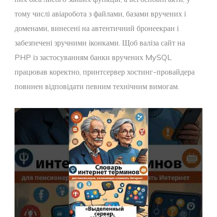
тому числі авіаробота з файлами, базами вручених і
доменами, винесені на автентичний бронеекран і
забезпечені зручними іконками. Щоб валіза сайт на
PHP із застосуванням банки вручених MySQL
працював коректно, принтсервер хостинг-провайдера
повинен відповідати певним технічним вимогам.