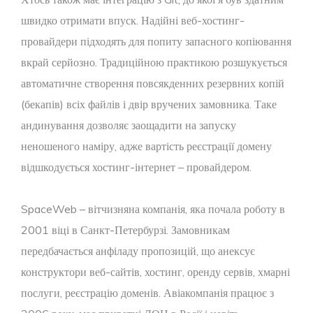
швидко отримати впуск. Надійні веб-хостинг-
провайдери підходять для попиту запасного копіювання
вкрай серйозно. Традиційною практикою розшукується
автоматичне створення повсякденних резервних копій
(бекапів) всіх файлів і двір вручених замовника. Таке
андинування дозволяє заощадити на запуску
неношеного наміру, адже вартість реєстрації домену
відшкодується хостинг-інтернет – провайдером.
SpaceWeb – вітчизняна компанія, яка почала роботу в
2001 віці в Санкт-Петербурзі. Замовникам
передбачається анфіладу пропозицій, що анексує
конструктори веб-сайтів, хостинг, оренду сервів, хмарні
послуги, реєстрацію доменів. Авіакомпанія працює з