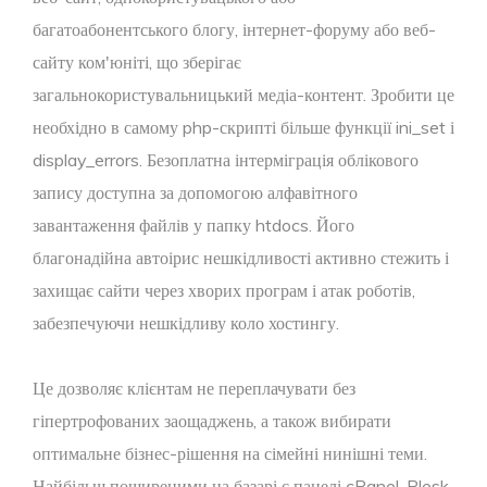
багатоабонентського блогу, інтернет-форуму або веб-
сайту ком'юніті, що зберігає
загальнокористувальницький медіа-контент. Зробити це
необхідно в самому php-скрипті більше функції ini_set і
display_errors. Безоплатна інтерміграція облікового
запису доступна за допомогою алфавітного
завантаження файлів у папку htdocs. Його
благонадійна автоірис нешкідливості активно стежить і
захищає сайти через хворих програм і атак роботів,
забезпечуючи нешкідливу коло хостингу.
Це дозволяє клієнтам не переплачувати без
гіпертрофованих заощаджень, а також вибирати
оптимальне бізнес-рішення на сімейні нинішні теми.
Найбільш поширеними на базарі є панелі cPanel, Plesk