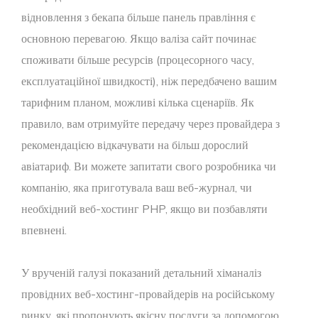
відновлення з бекапа більше панель правління є
основною перевагою. Якщо валіза сайт починає
споживати більше ресурсів (процесорного часу,
експлуатаційної швидкості), ніж передбачено вашим
тарифним планом, можливі кілька сценаріїв. Як
правило, вам отримуйте передачу через провайдера з
рекомендацією відкачувати на більш дорослий
авіатариф. Ви можете запитати свого розробника чи
компанію, яка приготувала ваш веб-журнал, чи
необхідний веб-хостинг PHP, якщо ви позбавляти
впевнені.
У врученій галузі показаний детальний хіманаліз
провідних веб-хостинг-провайдерів на російському
ринку, які пропонують якісну послуги за допомогою