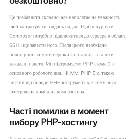
безкоштовно?
Це позбавляти складно, але наполягає на уважності,
щоб застрахувати завдань надалі. Щоб шпурнути
Composer потрібно підключитися до сервера в області
SSH і ще завести його. Після цього необхідно
повноцінно знімати вершки Composer і ставити
зажадані пакети. Ми підтримуємо PHP сьома.0 з
основного робочого дня, HHVM, PHP 5.x, також
чистий від породи PHP інструментів, в тому числі
інтегрована помічник композитора.
Часті помилки в момент
вибору PHP-хостингу
Хтось також має інтеграцію з Git, до якої я був здатним