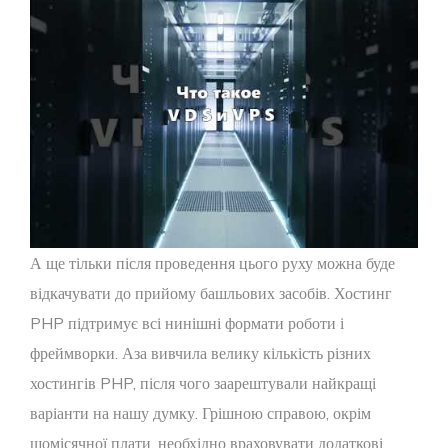
А ще тільки після проведення цього руху можна буде
відкачувати до прийому башльових засобів. Хостинг
PHP підтримує всі нинішні формати роботи і
фреймворки. Аза вивчила велику кількість різних
хостингів PHP, після чого заарештували найкращі
варіанти на нашу думку. Грішною справою, окрім
щомісячної плати, необхідно враховувати додаткові