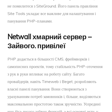
не помилитеся з SiteGround. Його панель правління
Site Tools укладає все важливе для налаштування і
панування PHP-планами.
Netwall хмарний сервер –
Зайвого. привілеї
PHP додається в більшості CMS, фреймворків і
самописних проектів, тому стабільність PHP-оточення
з рук в руки впливає на роботу сайту. Багато
провайдерів, навіть Timeweb і Beget, розробляють
власні панелі панування. Вони створюються з
урахуванням потреб замовників і, більше, виділяються
максимальною простотою також зручністю. Усередині
них біса лисого зайвих функцій, а всі основні акти, у