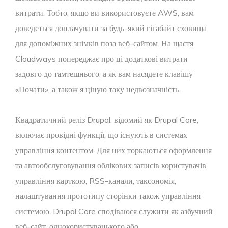
витрати. Тобто, якщо ви використовуєте AWS, вам
доведеться доплачувати за будь-який гігабайт сховища
для допоміжних знімків поза веб-сайтом. На щастя,
Cloudways попереджає про ці додаткові витрати
задовго до тамтешнього, а як вам насядете клавішу
«Почати», а також я ціную таку недвозначність.
Квадратичний реліз Drupal, відомий як Drupal Core,
включає провідні функції, що існують в системах
управління контентом. Для них торкаються оформлення
та автообслуговування облікових записів користувачів,
управління карткою, RSS-канали, таксономія,
налаштування прототипу сторінки також управління
системою. Drupal Core сподіваюся служити як азбучний
веб-сайт, однокористувацького або