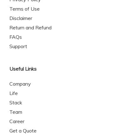
Terms of Use
Disclaimer
Return and Refund
FAQs
Support
Useful Links
Company
Life
Stack
Team
Career
Get a Quote