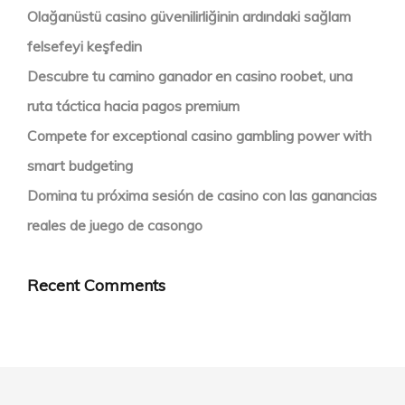
Olağanüstü casino güvenilirliğinin ardındaki sağlam
felsefeyi keşfedin
Descubre tu camino ganador en casino roobet, una
ruta táctica hacia pagos premium
Compete for exceptional casino gambling power with
smart budgeting
Domina tu próxima sesión de casino con las ganancias
reales de juego de casongo
Recent Comments