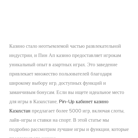
Казино стало неотъемлемой частью развлекательной
индустрии, и Пин Ап казино предоставляет игрокам
уникальный опыт в азартных играх. Это заведение
привлекает множество пользователей благодаря
широкому выбору игр, доступных функций и
заманчивым бонусам. Если вы ищете идеальное место
для игры в Казахстане,
Pin-Up кабинет казино
Казахстан
предлагает более 5000 игр, включая слоты,
лайв-игры и ставки на спорт. В этой статье мы
подробно рассмотрим лучшие игры и функции, которые