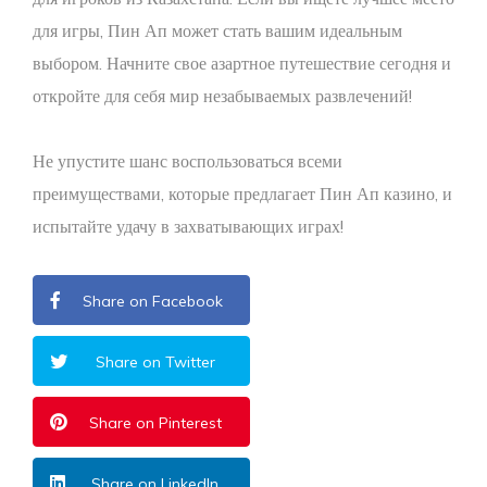
для игры, Пин Ап может стать вашим идеальным
выбором. Начните свое азартное путешествие сегодня и
откройте для себя мир незабываемых развлечений!
Не упустите шанс воспользоваться всеми
преимуществами, которые предлагает Пин Ап казино, и
испытайте удачу в захватывающих играх!
Share on Facebook
Share on Twitter
Share on Pinterest
Share on LinkedIn