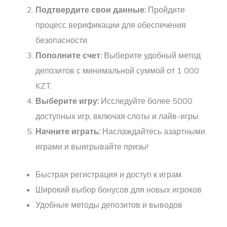
Подтвердите свои данные:
Пройдите
процесс верификации для обеспечения
безопасности.
Пополните счет:
Выберите удобный метод
депозитов с минимальной суммой от 1 000
KZT.
Выберите игру:
Исследуйте более 5000
доступных игр, включая слоты и лайв-игры.
Начните играть:
Наслаждайтесь азартными
играми и выигрывайте призы!
Быстрая регистрация и доступ к играм
Широкий выбор бонусов для новых игроков
Удобные методы депозитов и выводов