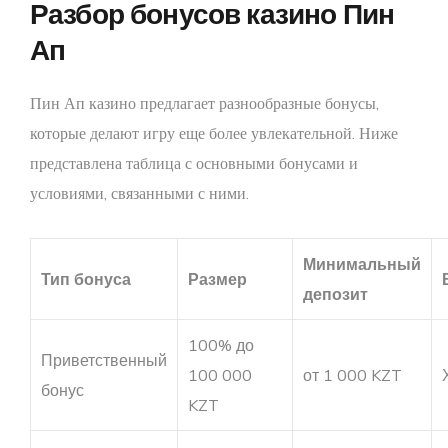
Разбор бонусов казино Пин
Ап
Пин Ап казино предлагает разнообразные бонусы,
которые делают игру еще более увлекательной. Ниже
представлена таблица с основными бонусами и
условиями, связанными с ними.
Минимальный
Тип бонуса
Размер
депозит
100% до
Приветственный
100 000
от 1 000 KZT
бонус
KZT