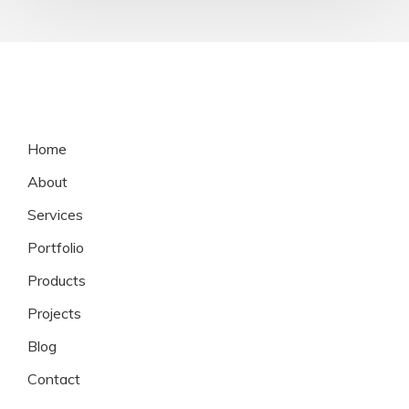
Home
About
Services
Portfolio
Products
Projects
Blog
Contact