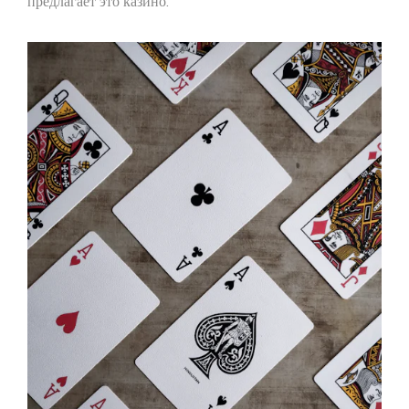
предлагает это казино.