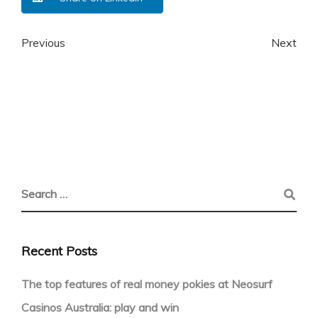
Previous
Next
Recent Posts
The top features of real money pokies at Neosurf
Casinos Australia: play and win