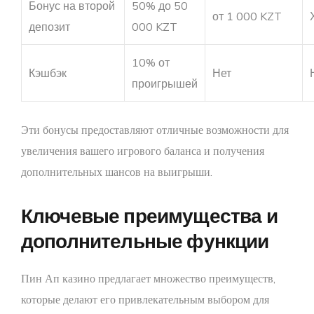
Бонус на второй
50% до 50
от 1 000 KZT
депозит
000 KZT
10% от
Кэшбэк
Нет
проигрышей
Эти бонусы предоставляют отличные возможности для
увеличения вашего игрового баланса и получения
дополнительных шансов на выигрыши.
Ключевые преимущества и
дополнительные функции
Пин Ап казино предлагает множество преимуществ,
которые делают его привлекательным выбором для