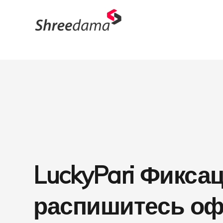
LuckyPari Фикса
распишитесь оф