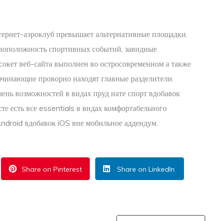
нтернет-аэроклуб превышает альтернативные площадки.
воположность спортивных событий, завидные
окет веб-сайта выполнен во остросовременном а также
ачинающие проворно находят главные разделители.
ень возможностей в видах пруд нате спорт вдобавок
сте есть все essentials в видах комфортабельного
ndroid вдобавок iOS вне мобильное аддендум.
Share on Pinterest
Share on LinkedIn