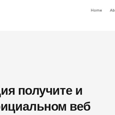
Home
Ab
ция получите и
ициальном веб