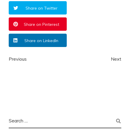
Share on Twitter
Share on Pinterest
Share on LinkedIn
Previous
Next