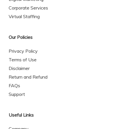
Corporate Services
Virtual Staffing
Our Policies
Privacy Policy
Terms of Use
Disclaimer
Return and Refund
FAQs
Support
Useful Links
Company