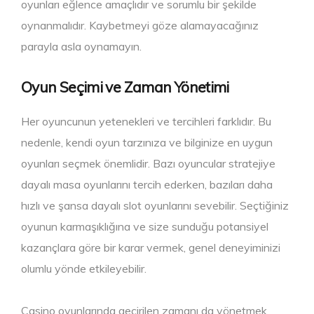
oyunları eğlence amaçlıdır ve sorumlu bir şekilde
oynanmalıdır. Kaybetmeyi göze alamayacağınız
parayla asla oynamayın.
Oyun Seçimi ve Zaman Yönetimi
Her oyuncunun yetenekleri ve tercihleri farklıdır. Bu
nedenle, kendi oyun tarzınıza ve bilginize en uygun
oyunları seçmek önemlidir. Bazı oyuncular stratejiye
dayalı masa oyunlarını tercih ederken, bazıları daha
hızlı ve şansa dayalı slot oyunlarını sevebilir. Seçtiğiniz
oyunun karmaşıklığına ve size sunduğu potansiyel
kazançlara göre bir karar vermek, genel deneyiminizi
olumlu yönde etkileyebilir.
Casino oyunlarında geçirilen zamanı da yönetmek