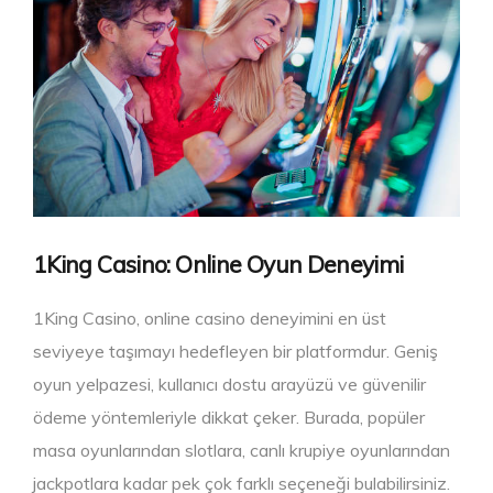
1King Casino: Online Oyun Deneyimi
1King Casino, online casino deneyimini en üst
seviyeye taşımayı hedefleyen bir platformdur. Geniş
oyun yelpazesi, kullanıcı dostu arayüzü ve güvenilir
ödeme yöntemleriyle dikkat çeker. Burada, popüler
masa oyunlarından slotlara, canlı krupiye oyunlarından
jackpotlara kadar pek çok farklı seçeneği bulabilirsiniz.