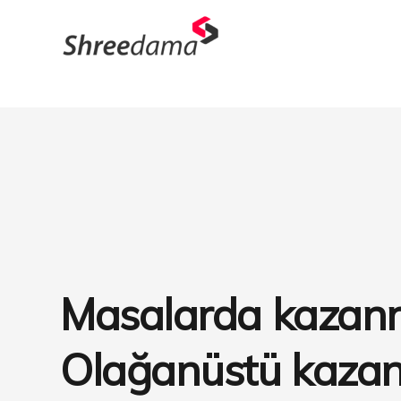
Masalarda kazanma
Olağanüstü kazanç