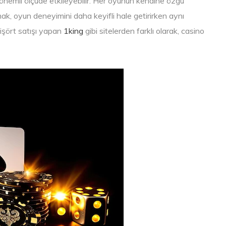
rını önemli ölçüde etkileyebilir. Her oyunun kendine özgü
amak, oyun deneyimini daha keyifli hale getirirken aynı
işört satışı yapan
1king
gibi sitelerden farklı olarak, casino