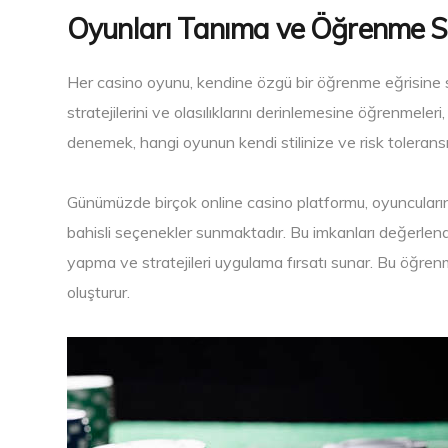
Oyunları Tanıma ve Öğrenme S
Her casino oyunu, kendine özgü bir öğrenme eğrisine sahi
stratejilerini ve olasılıklarını derinlemesine öğrenmeleri,
denemek, hangi oyunun kendi stilinize ve risk tolerans
Günümüzde birçok online casino platformu, oyuncuların
bahisli seçenekler sunmaktadır. Bu imkanları değerle
yapma ve stratejileri uygulama fırsatı sunar. Bu öğrenm
oluşturur.