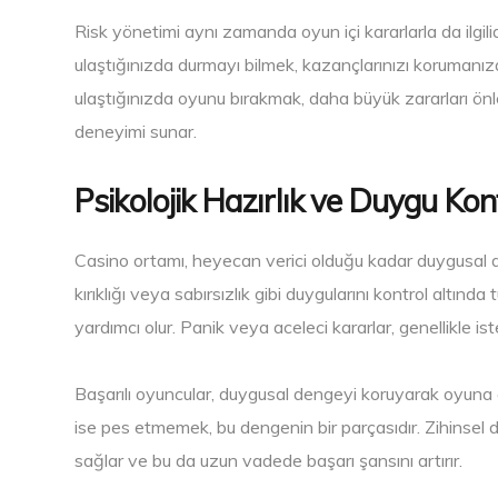
Risk yönetimi aynı zamanda oyun içi kararlarla da ilgilid
ulaştığınızda durmayı bilmek, kazançlarınızı korumanıza y
ulaştığınızda oyunu bırakmak, daha büyük zararları önley
deneyimi sunar.
Psikolojik Hazırlık ve Duygu Kon
Casino ortamı, heyecan verici olduğu kadar duygusal da
kırıklığı veya sabırsızlık gibi duygularını kontrol altın
yardımcı olur. Panik veya aceleci kararlar, genellikle 
Başarılı oyuncular, duygusal dengeyi koruyarak oyuna
ise pes etmemek, bu dengenin bir parçasıdır. Zihinsel d
sağlar ve bu da uzun vadede başarı şansını artırır.