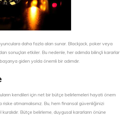
 oyunculara daha fazla alan sunar. Blackjack, poker veya
dan sonuçları etkiler. Bu nedenle, her adımda bilinçli kararlar
aşarıya giden yolda önemli bir adımdır.
e
ın kendileri için net bir bütçe belirlemeleri hayati önem
 riske atmamalısınız. Bu, hem finansal güvenliğinizi
uralıdır. Bütçe belirleme, duygusal kararların önüne