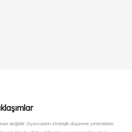
aklaşımlar
urum değildir. Oyuncuların stratejik düşünme yetenekleri,