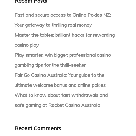
Recent Posts
Fast and secure access to Online Pokies NZ:
Your gateway to thrilling real money
Master the tables: brilliant hacks for rewarding
casino play
Play smarter, win bigger: professional casino
gambling tips for the thrill-seeker
Fair Go Casino Australia: Your guide to the
ultimate welcome bonus and online pokies
What to know about fast withdrawals and
safe gaming at Rocket Casino Australia
Recent Comments