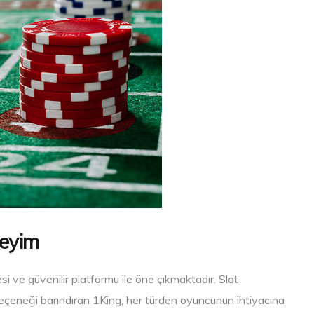
neyim
 ve güvenilir platformu ile öne çıkmaktadır. Slot
eçeneği barındıran 1King, her türden oyuncunun ihtiyacına