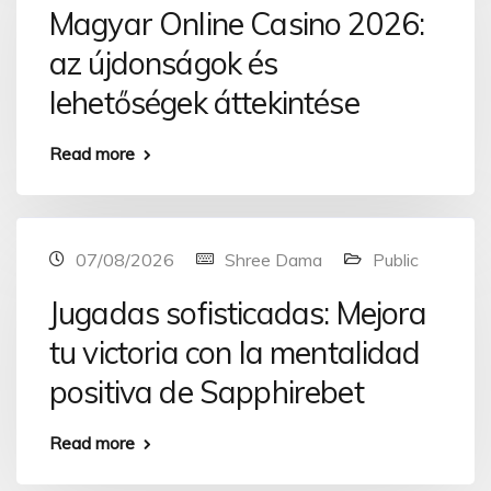
Magyar Online Casino 2026:
az újdonságok és
lehetőségek áttekintése
Read more
07/08/2026
Shree Dama
Public
Jugadas sofisticadas: Mejora
tu victoria con la mentalidad
positiva de Sapphirebet
Read more