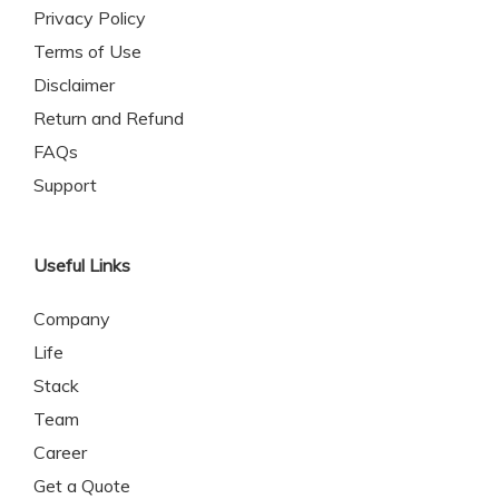
Privacy Policy
Terms of Use
Disclaimer
Return and Refund
FAQs
Support
Useful Links
Company
Life
Stack
Team
Career
Get a Quote