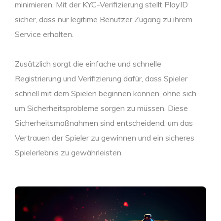
minimieren. Mit der KYC-Verifizierung stellt PlayID
sicher, dass nur legitime Benutzer Zugang zu ihrem
Service erhalten.
Zusätzlich sorgt die einfache und schnelle
Registrierung und Verifizierung dafür, dass Spieler
schnell mit dem Spielen beginnen können, ohne sich
um Sicherheitsprobleme sorgen zu müssen. Diese
Sicherheitsmaßnahmen sind entscheidend, um das
Vertrauen der Spieler zu gewinnen und ein sicheres
Spielerlebnis zu gewährleisten.