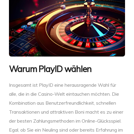
Warum PlayID wählen
Insgesamt ist PlayID eine herausragende Wahl für
alle, die in die Casino-Welt eintauchen möchten. Die
Kombination aus Benutzerfreundlichkeit, schnellen
Transaktionen und attraktiven Boni macht es zu einer
der besten Zahlungsmethoden im Online-Glücksspiel.
Egal, ob Sie ein Neuling sind oder bereits Erfahrung im