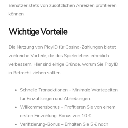
Benutzer stets von zusätzlichen Anreizen profitieren
können.
Wichtige Vorteile
Die Nutzung von PlayID für Casino-Zahlungen bietet
zahlreiche Vorteile, die das Spielerlebnis erheblich
verbessern. Hier sind einige Gründe, warum Sie PlayID
in Betracht ziehen sollten:
Schnelle Transaktionen – Minimale Wartezeiten
für Einzahlungen und Abhebungen.
Willkommensbonus – Profitieren Sie von einem
ersten Einzahlung-Bonus von 10 €.
Verifizierung-Bonus – Erhalten Sie 5 € nach