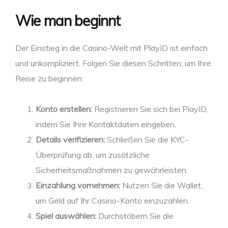
Wie man beginnt
Der Einstieg in die Casino-Welt mit PlayID ist einfach
und unkompliziert. Folgen Sie diesen Schritten, um Ihre
Reise zu beginnen:
Konto erstellen:
Registrieren Sie sich bei PlayID,
indem Sie Ihre Kontaktdaten eingeben.
Details verifizieren:
Schließen Sie die KYC-
Überprüfung ab, um zusätzliche
Sicherheitsmaßnahmen zu gewährleisten.
Einzahlung vornehmen:
Nutzen Sie die Wallet,
um Geld auf Ihr Casino-Konto einzuzahlen.
Spiel auswählen:
Durchstöbern Sie die