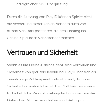
erfolgreicher KYC-Überprüfung.
Durch die Nutzung von PlayID können Spieler nicht
nur schnell und sicher zahlen, sondern auch von
attraktiven Boni profitieren, die den Einstieg ins
Casino-Spiel noch verlockender machen.
Vertrauen und Sicherheit
Wenn es um Online-Casinos geht, sind Vertrauen und
Sicherheit von größter Bedeutung. PlayID hat sich als
zuverlässige Zahlungsmethode etabliert, die hohe
Sicherheitsstandards bietet. Die Plattform verwendet
fortschrittliche Verschlüsselungstechnologien, um die
Daten ihrer Nutzer zu schützen und Betrug zu