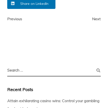
Share on LinkedIn
Previous
Next
Recent Posts
Attain exhilarating casino wins: Control your gambling