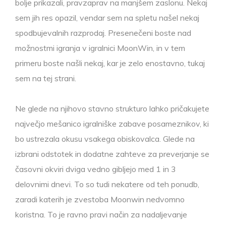
bolje prikazali, pravzaprav na manjšem zaslonu. Nekaj ​​
sem jih res opazil, vendar sem na spletu našel nekaj
spodbujevalnih razprodaj. Presenečeni boste nad
možnostmi igranja v igralnici MoonWin, in v tem
primeru boste našli nekaj, kar je zelo enostavno, tukaj
sem na tej strani.
Ne glede na njihovo stavno strukturo lahko pričakujete
največjo mešanico igralniške zabave posameznikov, ki
bo ustrezala okusu vsakega obiskovalca. Glede na
izbrani odstotek in dodatne zahteve za preverjanje se
časovni okviri dviga vedno gibljejo med 1 in 3
delovnimi dnevi. To so tudi nekatere od teh ponudb,
zaradi katerih je zvestoba Moonwin nedvomno
koristna. To je ravno pravi način za nadaljevanje