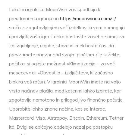
Lokalna igralnica MoonWin vas spodbuja k
preudarnemu igranju na
https://moonwinau.com/sl/
srečo z zagotavljanjem več izdelkov, ki vam pomagajo
upravljati vašo igro. Lahko postavite zasebne omejitve
za izgubljanje, izgube, stave in imeli boste čas, da
prevzamete nadzor nad svojim plačilom. Če si želite
počitka, si oglejte možnost »Klimatizacija – za več
mesecev« ali »Obvestilo – izključitev«, ki začasno
blokira vaš račun. V igralnici MoonWin imate na voljo
vrsto načinov plačila, med katerimi lahko izbirate, kar
zagotavlja nemoteno in prilagodljivo finančno počutje.
Uporabite lahko znane načine, kot so Interac,
Mastercard, Visa, Astropay, Bitcoin, Ethereum, Tether
itd. Dvigi se običajno obdelajo nazaj po postopku,