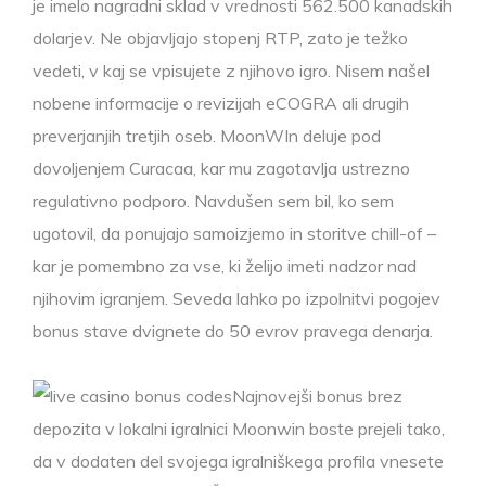
je imelo nagradni sklad v vrednosti 562.500 kanadskih
dolarjev. Ne objavljajo stopenj RTP, zato je težko
vedeti, v kaj se vpisujete z njihovo igro. Nisem našel
nobene informacije o revizijah eCOGRA ali drugih
preverjanjih tretjih oseb. MoonWIn deluje pod
dovoljenjem Curacaa, kar mu zagotavlja ustrezno
regulativno podporo. Navdušen sem bil, ko sem
ugotovil, da ponujajo samoizjemo in storitve chill-of –
kar je pomembno za vse, ki želijo imeti nadzor nad
njihovim igranjem. Seveda lahko po izpolnitvi pogojev
bonus stave dvignete do 50 evrov pravega denarja.
Najnovejši bonus brez
depozita v lokalni igralnici Moonwin boste prejeli tako,
da v dodaten del svojega igralniškega profila vnesete