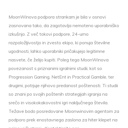
MoonWinova podpora strankam je bila v osnovi
zasnovana tako, da zagotavlja nemoteno uporabniško
izkušnjo. Z več tokovi podpore, 24-urno
razpoložljivostjo in zvesto ekipo, ki ponuja številne
ugodnosti, lahko uporabniki pričakujejo legitimne
nasvete, če želijo kupiti. Poleg tega MoonWinova
povezanost s priznanimi igralnimi studii, kot so
Progression Gaming, NetEnt in Practical Gamble, ter
drugimi, potrjuje njihovo predanost poštenosti.
Ti studii
so znani po svojih poštenih strategijah igranja na
srečo in visokokakovostni igri naključnega števila.
Težave bodo posredovane Moonwinovim agentom za
podporo prek enostavnega zaslona za hiter klepet na