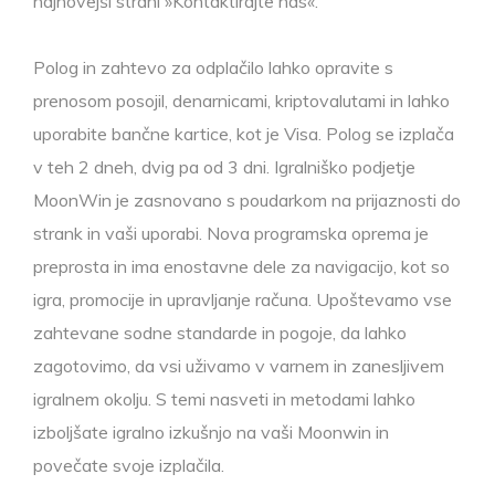
najnovejši strani »Kontaktirajte nas«.
Polog in zahtevo za odplačilo lahko opravite s
prenosom posojil, denarnicami, kriptovalutami in lahko
uporabite bančne kartice, kot je Visa. Polog se izplača
v teh 2 dneh, dvig pa od 3 dni. Igralniško podjetje
MoonWin je zasnovano s poudarkom na prijaznosti do
strank in vaši uporabi. Nova programska oprema je
preprosta in ima enostavne dele za navigacijo, kot so
igra, promocije in upravljanje računa. Upoštevamo vse
zahtevane sodne standarde in pogoje, da lahko
zagotovimo, da vsi uživamo v varnem in zanesljivem
igralnem okolju. S temi nasveti in metodami lahko
izboljšate igralno izkušnjo na vaši Moonwin in
povečate svoje izplačila.