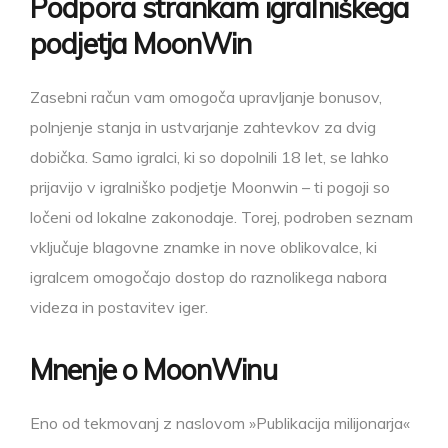
Podpora strankam igralniškega
podjetja MoonWin
Zasebni račun vam omogoča upravljanje bonusov,
polnjenje stanja in ustvarjanje zahtevkov za dvig
dobička. Samo igralci, ki so dopolnili 18 let, se lahko
prijavijo v igralniško podjetje Moonwin – ti pogoji so
ločeni od lokalne zakonodaje. Torej, podroben seznam
vključuje blagovne znamke in nove oblikovalce, ki
igralcem omogočajo dostop do raznolikega nabora
videza in postavitev iger.
Mnenje o MoonWinu
Eno od tekmovanj z naslovom »Publikacija milijonarja«