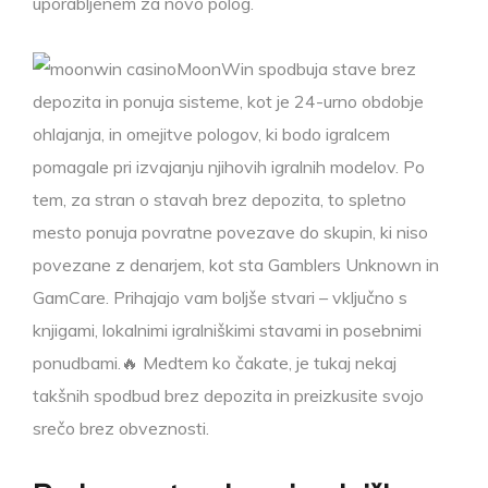
uporabljenem za novo polog.
MoonWin spodbuja stave brez
depozita in ponuja sisteme, kot je 24-urno obdobje
ohlajanja, in omejitve pologov, ki bodo igralcem
pomagale pri izvajanju njihovih igralnih modelov. Po
tem, za stran o stavah brez depozita, to spletno
mesto ponuja povratne povezave do skupin, ki niso
povezane z denarjem, kot sta Gamblers Unknown in
GamCare. Prihajajo vam boljše stvari – vključno s
knjigami, lokalnimi igralniškimi stavami in posebnimi
ponudbami.🔥 Medtem ko čakate, je tukaj nekaj
takšnih spodbud brez depozita in preizkusite svojo
srečo brez obveznosti.