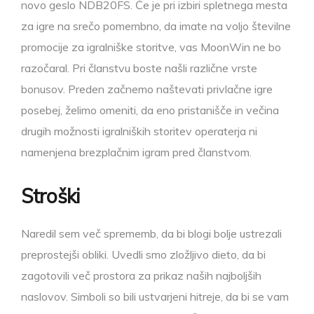
novo geslo NDB20FS. Če je pri izbiri spletnega mesta
za igre na srečo pomembno, da imate na voljo številne
promocije za igralniške storitve, vas MoonWin ne bo
razočaral. Pri članstvu boste našli različne vrste
bonusov. Preden začnemo naštevati privlačne igre
posebej, želimo omeniti, da eno pristanišče in večina
drugih možnosti igralniških storitev operaterja ni
namenjena brezplačnim igram pred članstvom.
Stroški
Naredil sem več sprememb, da bi blogi bolje ustrezali
preprostejši obliki. Uvedli smo zložljivo dieto, da bi
zagotovili več prostora za prikaz naših najboljših
naslovov. Simboli so bili ustvarjeni hitreje, da bi se vam