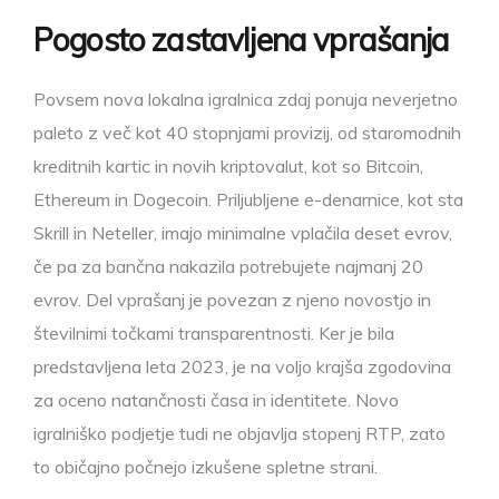
Pogosto zastavljena vprašanja
Povsem nova lokalna igralnica zdaj ponuja neverjetno
paleto z več kot 40 stopnjami provizij, od staromodnih
kreditnih kartic in novih kriptovalut, kot so Bitcoin,
Ethereum in Dogecoin. Priljubljene e-denarnice, kot sta
Skrill in Neteller, imajo minimalne vplačila deset evrov,
če pa za bančna nakazila potrebujete najmanj 20
evrov. Del vprašanj je povezan z njeno novostjo in
številnimi točkami transparentnosti. Ker je bila
predstavljena leta 2023, je na voljo krajša zgodovina
za oceno natančnosti časa in identitete. Novo
igralniško podjetje tudi ne objavlja stopenj RTP, zato
to običajno počnejo izkušene spletne strani.