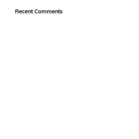
Recent Comments