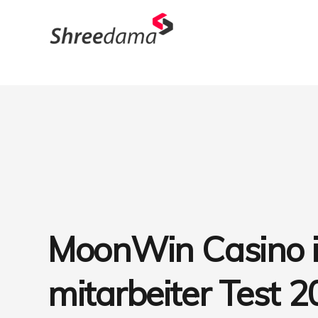
MoonWin Casino in
mitarbeiter Test 2