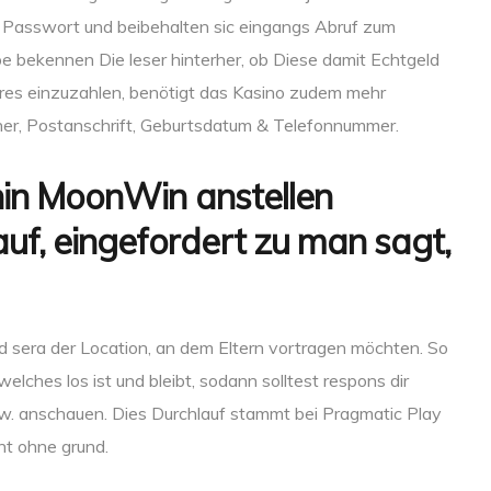
r Passwort und beibehalten sic eingangs Abruf zum
be bekennen Die leser hinterher, ob Diese damit Echtgeld
ares einzuzahlen, benötigt das Kasino zudem mehr
hner, Postanschrift, Geburtsdatum & Telefonnummer.
hin MoonWin anstellen
f, eingefordert zu man sagt,
d sera der Location, an dem Eltern vortragen möchten. So
lches los ist und bleibt, sodann solltest respons dir
. anschauen. Dies Durchlauf stammt bei Pragmatic Play
ht ohne grund.