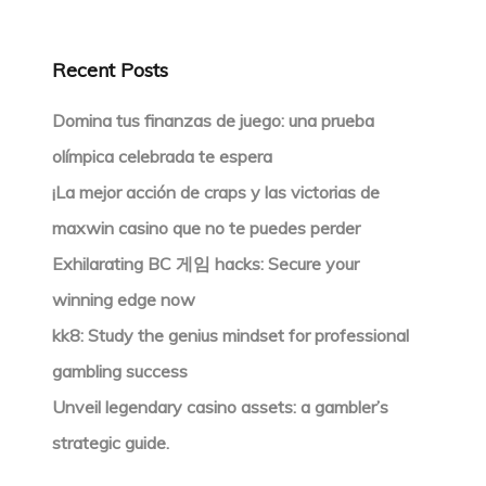
Recent Posts
Domina tus finanzas de juego: una prueba
olímpica celebrada te espera
¡La mejor acción de craps y las victorias de
maxwin casino que no te puedes perder
Exhilarating BC 게임 hacks: Secure your
winning edge now
kk8: Study the genius mindset for professional
gambling success
Unveil legendary casino assets: a gambler’s
strategic guide.