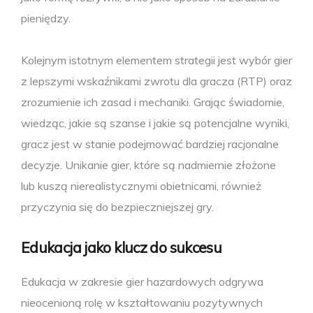
pieniędzy.
Kolejnym istotnym elementem strategii jest wybór gier
z lepszymi wskaźnikami zwrotu dla gracza (RTP) oraz
zrozumienie ich zasad i mechaniki. Grając świadomie,
wiedząc, jakie są szanse i jakie są potencjalne wyniki,
gracz jest w stanie podejmować bardziej racjonalne
decyzje. Unikanie gier, które są nadmiernie złożone
lub kuszą nierealistycznymi obietnicami, również
przyczynia się do bezpieczniejszej gry.
Edukacja jako klucz do sukcesu
Edukacja w zakresie gier hazardowych odgrywa
nieocenioną rolę w kształtowaniu pozytywnych