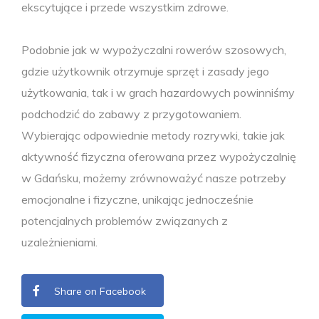
ekscytujące i przede wszystkim zdrowe.
Podobnie jak w wypożyczalni rowerów szosowych,
gdzie użytkownik otrzymuje sprzęt i zasady jego
użytkowania, tak i w grach hazardowych powinniśmy
podchodzić do zabawy z przygotowaniem.
Wybierając odpowiednie metody rozrywki, takie jak
aktywność fizyczna oferowana przez wypożyczalnię
w Gdańsku, możemy zrównoważyć nasze potrzeby
emocjonalne i fizyczne, unikając jednocześnie
potencjalnych problemów związanych z
uzależnieniami.
Share on Facebook