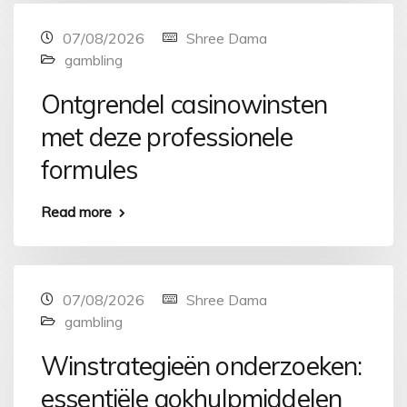
07/08/2026
Shree Dama
gambling
Ontgrendel casinowinsten
met deze professionele
formules
Read more
07/08/2026
Shree Dama
gambling
Winstrategieën onderzoeken:
essentiële gokhulpmiddelen