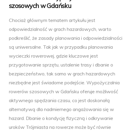
szosowych w Gdańsku
Chociaż głównym tematem artykułu jest
odpowiedzialność w grach hazardowych, warto
podkreślić, że zasady planowania i odpowiedzialności
są uniwersalne. Tak jak w przypadku planowania
wycieczki rowerowej, gdzie kluczowe jest
przygotowanie sprzętu, ustalenie trasy i dbanie o
bezpieczeństwo, tak samo w grach hazardowych
niezbędne jest świadome podejście. Wypożyczalnia
rowerów szosowych w Gdańsku oferuje możliwość
aktywnego spędzania czasu, co jest doskonałą
alternatywą dla nadmiernego angażowania się w
hazard. Dbanie o kondycję fizyczną i odkrywanie
uroków Trójmiasta na rowerze może być równie