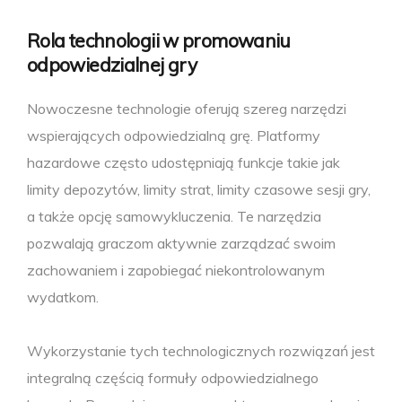
Rola technologii w promowaniu
odpowiedzialnej gry
Nowoczesne technologie oferują szereg narzędzi
wspierających odpowiedzialną grę. Platformy
hazardowe często udostępniają funkcje takie jak
limity depozytów, limity strat, limity czasowe sesji gry,
a także opcję samowykluczenia. Te narzędzia
pozwalają graczom aktywnie zarządzać swoim
zachowaniem i zapobiegać niekontrolowanym
wydatkom.
Wykorzystanie tych technologicznych rozwiązań jest
integralną częścią formuły odpowiedzialnego