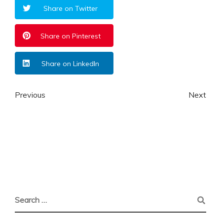
Share on Twitter
Share on Pinterest
Share on LinkedIn
Previous
Next