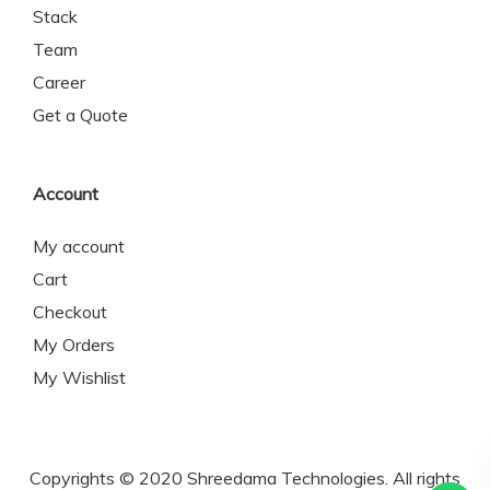
Stack
Team
Career
Get a Quote
Account
My account
Cart
Checkout
My Orders
My Wishlist
Copyrights © 2020 Shreedama Technologies. All rights