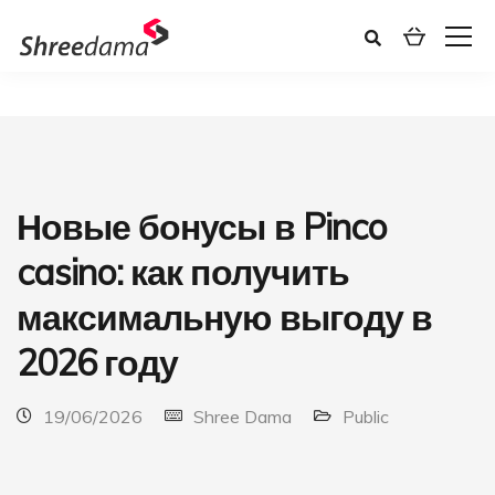
Новые бонусы в Pinco
casino: как получить
максимальную выгоду в
2026 году
19/06/2026
Shree Dama
Public