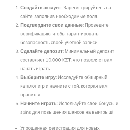
Создайте аккаунт:
Зарегистрируйтесь на
сайте, заполнив необходимые поля.
Подтвердите свои данные:
Проведите
верификацию, чтобы гарантировать
безопасность своей учетной записи.
Сделайте депозит:
Минимальный депозит
составляет 10,000 KZT, что позволяет вам
начать играть.
Выберите игру:
Исследуйте обширный
каталог игр и начните с той, которая вам
нравится.
Начните играть:
Используйте свои бонусы и
spins для повышения шансов на выигрыш!
Упрощенная регистрация для новых