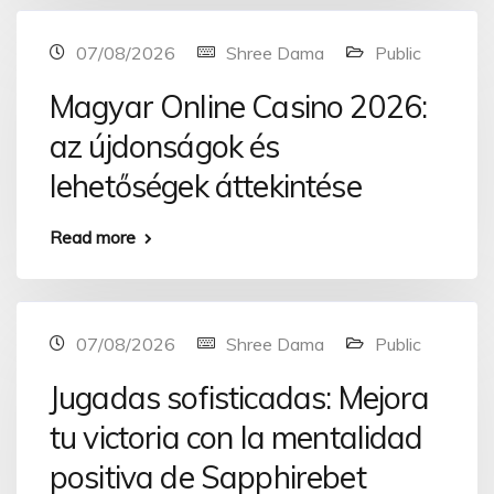
07/08/2026
Shree Dama
Public
Magyar Online Casino 2026:
az újdonságok és
lehetőségek áttekintése
Read more
07/08/2026
Shree Dama
Public
Jugadas sofisticadas: Mejora
tu victoria con la mentalidad
positiva de Sapphirebet