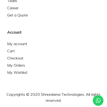
Team
Career
Get a Quote
Account
My account
Cart
Checkout
My Orders
My Wishlist
Copyrights © 2020 Shreedama Technologies. All rights
reserved.