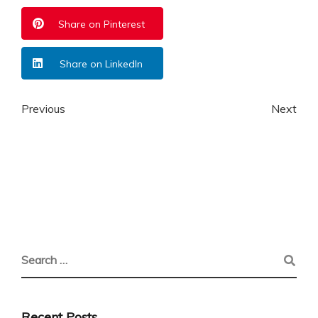
Share on Pinterest
Share on LinkedIn
Previous
Next
Recent Posts