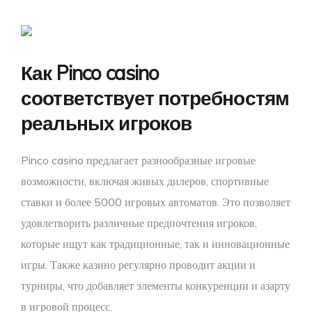
Как Pinco casino
соответствует потребностям
реальных игроков
Pinco casino предлагает разнообразные игровые
возможности, включая живых дилеров, спортивные
ставки и более 5000 игровых автоматов. Это позволяет
удовлетворить различные предпочтения игроков,
которые ищут как традиционные, так и инновационные
игры. Также казино регулярно проводит акции и
турниры, что добавляет элементы конкуренции и азарту
в игровой процесс.