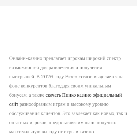
Онлайн-казино предлагает игрокам широкий спектр
возможностей для развлечения и получения
выигрышей. В 2026 году Pinco casino выделяется на
фоне конкурентов благодаря своим уникальным
бонусам, а также
скачать Пинко казино официальный
сайт
разнообразным играм и высокому уровню
обслуживания клиентов. Это завлекает как новых, так и
опытных игроков, предоставляя им шанс получить
максимальную выгоду от игры в казино.