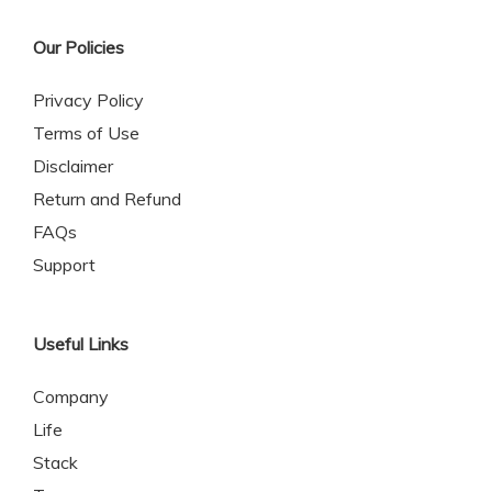
Our Policies
Privacy Policy
Terms of Use
Disclaimer
Return and Refund
FAQs
Support
Useful Links
Company
Life
Stack