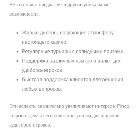
Pinco casino предлагает и другие уникальные
возможности:
Живые дилеры, создающие атмосферу
настоящего казино.
Регулярные турниры с солидными призами.
Поддержка различных языков и валют для
удобства игроков.
Быстрая поддержка клиентов для решения
любых вопросов.
Эти аспекты значительно увеличивают интерес к Pinco
casino и делают его более доступным для широкой
аудитории игроков.