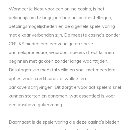
Wanneer je kiest voor een online casino, is het
belangrijk om te begrijpen hoe accountinstellingen,
betalingsmogelijkheden en de algehele spelervaring
met elkaar verbonden zijn. De meeste casino’s zonder
CRUKS bieden een eenvoudige en snelle
aanmeldprocedure, waardoor spelers direct kunnen
beginnen met gokken zonder lange wachttijden.
Betalingen zijn meestal veilig en snel, met meerdere
opties zoals creditcards, e-wallets en
bankoverschrijvingen. Dit zorgt ervoor dat spelers snel
kunnen storten en opnemen, wat essentieel is voor
een positieve gokervaring.
Daarnaast is de spelervaring die deze casino’s bieden