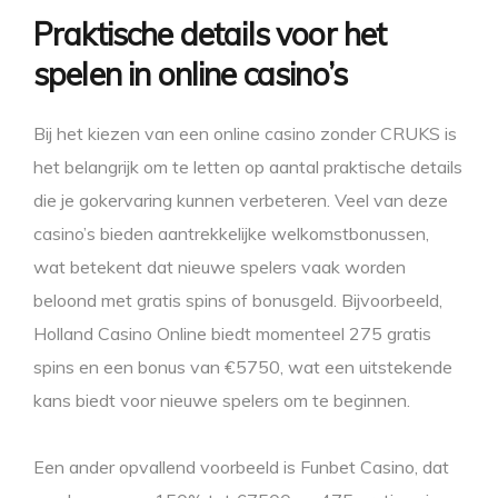
Praktische details voor het
spelen in online casino’s
Bij het kiezen van een online casino zonder CRUKS is
het belangrijk om te letten op aantal praktische details
die je gokervaring kunnen verbeteren. Veel van deze
casino’s bieden aantrekkelijke welkomstbonussen,
wat betekent dat nieuwe spelers vaak worden
beloond met gratis spins of bonusgeld. Bijvoorbeeld,
Holland Casino Online biedt momenteel 275 gratis
spins en een bonus van €5750, wat een uitstekende
kans biedt voor nieuwe spelers om te beginnen.
Een ander opvallend voorbeeld is Funbet Casino, dat