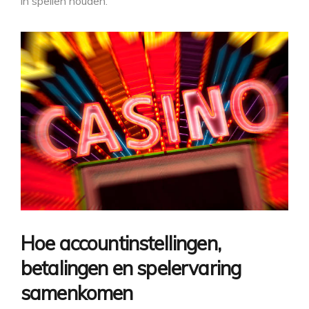
in spellen houden.
Hoe accountinstellingen,
betalingen en spelervaring
samenkomen