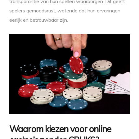
transparantie van hun spellen waarborgen. Dit geeft
spelers gemoedsrust, wetende dat hun ervaringen
eerlijk en betrouwbaar zijn.
Waarom kiezen voor online