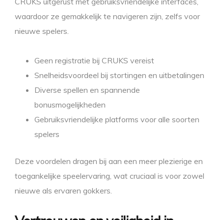
CRUKS uitgerust met gebruiksvriendelijke interfaces,
waardoor ze gemakkelijk te navigeren zijn, zelfs voor
nieuwe spelers.
Geen registratie bij CRUKS vereist
Snelheidsvoordeel bij stortingen en uitbetalingen
Diverse spellen en spannende
bonusmogelijkheden
Gebruiksvriendelijke platforms voor alle soorten
spelers
Deze voordelen dragen bij aan een meer plezierige en
toegankelijke speelervaring, wat cruciaal is voor zowel
nieuwe als ervaren gokkers.