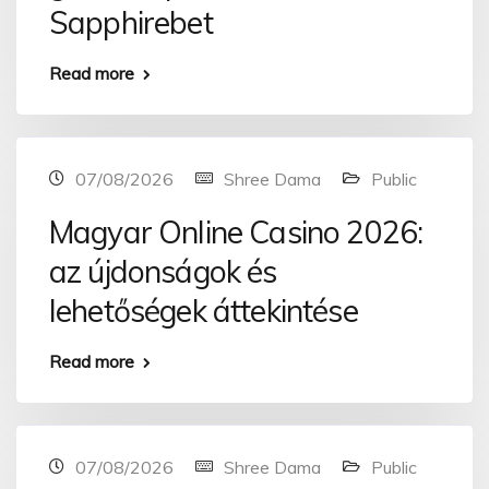
Sapphirebet
Read more
07/08/2026
Shree Dama
Public
Magyar Online Casino 2026:
az újdonságok és
lehetőségek áttekintése
Read more
07/08/2026
Shree Dama
Public