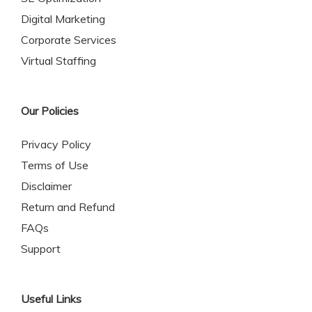
Digital Marketing
Corporate Services
Virtual Staffing
Our Policies
Privacy Policy
Terms of Use
Disclaimer
Return and Refund
FAQs
Support
Useful Links