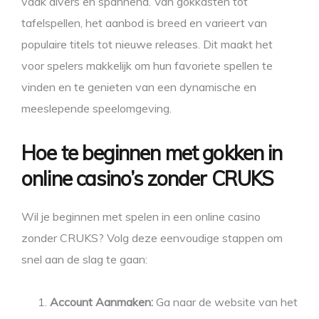
vaak divers en spannend. Van gokkasten tot
tafelspellen, het aanbod is breed en varieert van
populaire titels tot nieuwe releases. Dit maakt het
voor spelers makkelijk om hun favoriete spellen te
vinden en te genieten van een dynamische en
meeslepende speelomgeving.
Hoe te beginnen met gokken in
online casino’s zonder CRUKS
Wil je beginnen met spelen in een online casino
zonder CRUKS? Volg deze eenvoudige stappen om
snel aan de slag te gaan:
Account Aanmaken:
Ga naar de website van het