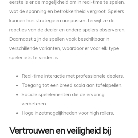
eerste is er de mogelijkheid om in real-time te spelen,
wat de spanning en betrokkenheid vergroot. Spelers
kunnen hun strategieën aanpassen terwijl ze de
reacties van de dealer en andere spelers observeren.
Daarnaast zijn de spellen vaak beschikbaar in
verschillende varianten, waardoor er voor elk type
speler iets te vinden is.
Real-time interactie met professionele dealers.
Toegang tot een breed scala aan tafelspellen.
Sociale spelelementen die de ervaring
verbeteren.
Hoge inzetmogelijkheden voor high rollers.
Vertrouwen en veiligheid bij