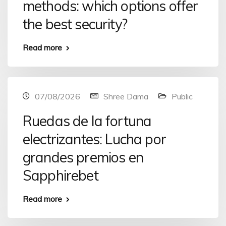
methods: which options offer
the best security?
Read more
07/08/2026
Shree Dama
Public
Ruedas de la fortuna
electrizantes: Lucha por
grandes premios en
Sapphirebet
Read more