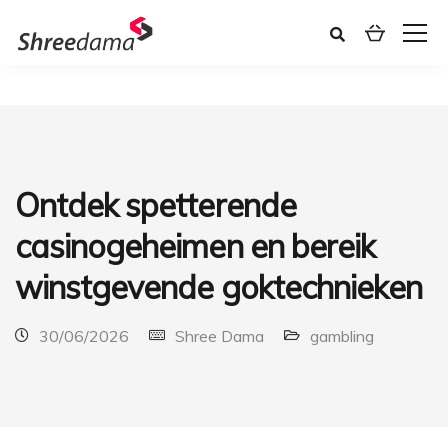
Ontdek spetterende
casinogeheimen en bereik
winstgevende goktechnieken
30/06/2026
Shree Dama
gambling