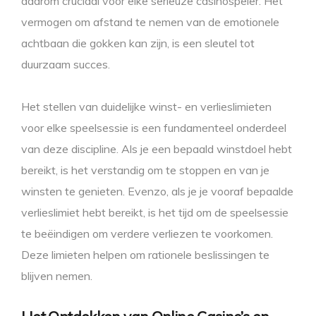
daarom cruciaal voor elke serieuze casinospeler. Het
vermogen om afstand te nemen van de emotionele
achtbaan die gokken kan zijn, is een sleutel tot
duurzaam succes.
Het stellen van duidelijke winst- en verlieslimieten
voor elke speelsessie is een fundamenteel onderdeel
van deze discipline. Als je een bepaald winstdoel hebt
bereikt, is het verstandig om te stoppen en van je
winsten te genieten. Evenzo, als je je vooraf bepaalde
verlieslimiet hebt bereikt, is het tijd om de speelsessie
te beëindigen om verdere verliezen te voorkomen.
Deze limieten helpen om rationele beslissingen te
blijven nemen.