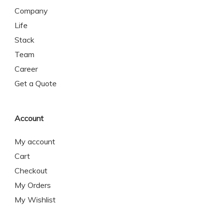
Company
Life
Stack
Team
Career
Get a Quote
Account
My account
Cart
Checkout
My Orders
My Wishlist