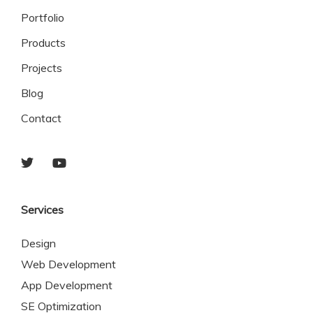
Portfolio
Products
Projects
Blog
Contact
Services
Design
Web Development
App Development
SE Optimization