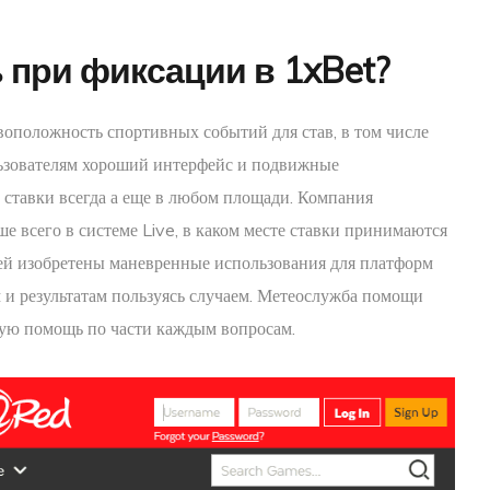
 при фиксации в 1xBet?
воположность спортивных событий для став, в том числе
ользователям хороший интерфейс и подвижные
ь ставки всегда а еще в любом площади. Компания
 всего в системе Live, в каком месте ставки принимаются
лей изобретены маневренные использования для платформ
 и результатам пользуясь случаем. Метеослужба помощи
ную помощь по части каждым вопросам.