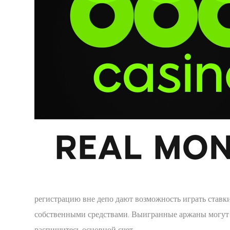
регистрацию вне депо дают возможность играть ставки
собственными средствами. Выигранные аржаны могут 
распишитесь основной счет.