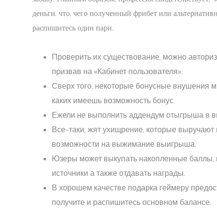
деньги. что, чего полученный фрибет или альтернатив
распишитесь один пари.
Проверить их существование, можно авториз
призвав на «Кабинет пользователя».
Сверх того, некоторые бонусные внушения м
каких имеешь возможность бонус.
Ежели не выполнить аддендум отыгрыша в вв
Все-таки, жят ухищрение, которые выручают
возможности на выжимание выигрыша.
Юзеры может выкупать накопленные баллы, 
источники а также отдавать награды.
В хорошем качестве подарка геймеру предос
получите и распишитесь основном балансе.