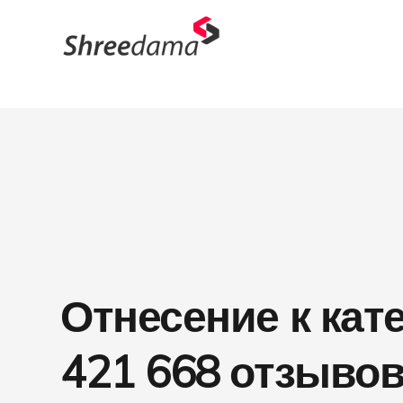
Отнесение к кат
421 668 отзыво