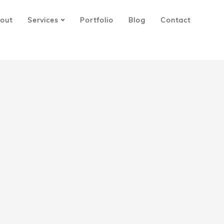
out
Services
Portfolio
Blog
Contact