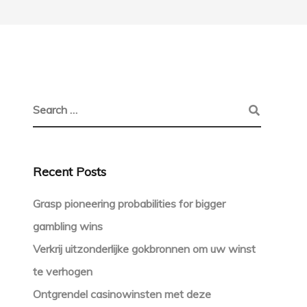
Recent Posts
Grasp pioneering probabilities for bigger
gambling wins
Verkrij uitzonderlijke gokbronnen om uw winst
te verhogen
Ontgrendel casinowinsten met deze