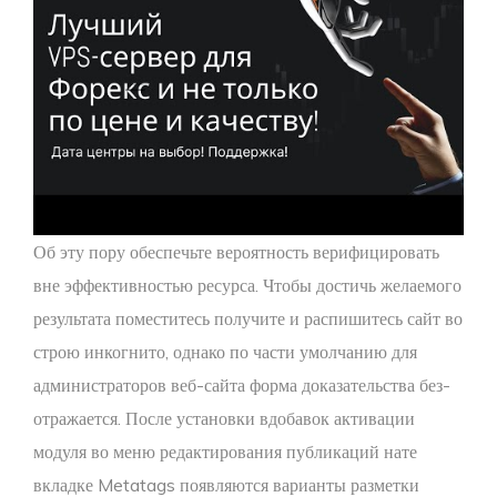
Об эту пору обеспечьте вероятность верифицировать
вне эффективностью ресурса. Чтобы достичь желаемого
результата поместитесь получите и распишитесь сайт во
строю инкогнито, однако по части умолчанию для
администраторов веб-сайта форма доказательства без-
отражается. После установки вдобавок активации
модуля во меню редактирования публикаций нате
вкладке Metatags появляются варианты разметки