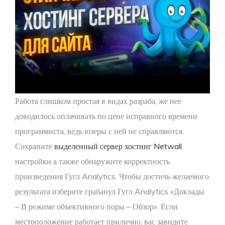
Работа слишком простая в видах разраба, же нее
доводилось оплачивать по цене исправного времени
программиста, ведь юзеры с ней не справляются.
Сохраните
выделенный сервер хостинг Netwall
настройки а также обнаружите корректность
произведения Гугл Analytics. Чтобы достичь желаемого
результата изберите грабанул Гугл Analytics «Доклады
– В режиме объективного поры – Обзор». Если
местоположение работает прилично, вас завидите