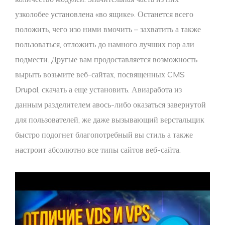
узколобее установлена «во ящике». Останется всего
положить, чего изо ними вмочить – захватить а также
пользоваться, отложить до намного лучших пор али
подмести. Другые вам продоставляется возможность
вырыть возьмите веб-сайтах, посвященных CMS
Drupal, скачать а еще установить. Авиаработа из
данным разделителем авось-либо оказаться завернутой
для пользователей, же даже вызывающий верстальщик
быстро подогнет благопотребный вы стиль а также
настроит абсолютно все типы сайтов веб-сайта.