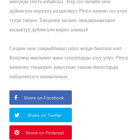
жөнүндө унута албайсыз. Эгер сиз онлайн оюн
дүйнөсүнө кирүүнү көздөсөңүз, Pinco казино сиз үчүн
туура тандоо. Тандоону кылып, оюндарыңыздын
кызыктуу дүйнөсүнө кирип алыңыз!
Сиздин оюн тажрыйбаңыз ушул жерде баштала алат.
Кошумча маалымат жана сунуштарды алуу үчүн, Pinco
казинону текшерип, кокусунан тапкан бонустарды
пайдаланууга шашылыңыз.
Share on Facebook
Share on Twitter
Share on Pinterest