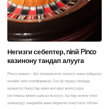
Негизги себептер, niпй Pinco
казинону тандап алууга
Pinco казино – бул текшерилген, коопсуз жана пайдалуу
онлайн оюн платформасы. Сиз ар түрдүү оюндар,
кызыктуу бонустар жана жогорку коопсуздук
системасы менен камсыз болосуз. Ар бир оюнчу үчүн
уникалдуу тажрыйба жана биринчи класстагы тейлөө