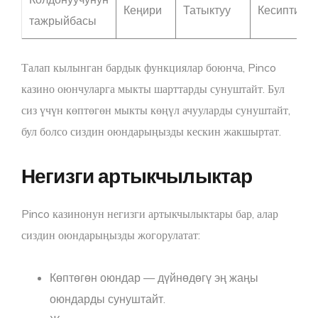
Кеңири
Татыктуу
Кесиптик
тажрыйбасы
Талап кылынган бардык функциялар боюнча, Pinco
казино оюнчуларга мыкты шарттарды сунуштайт. Бул
сиз үчүн көптөгөн мыкты көңүл ачууларды сунуштайт,
бул болсо сиздин оюндарыңызды кескин жакшыртат.
Негизги артыкчылыктар
Pinco казинонун негизги артыкчылыктары бар, алар
сиздин оюндарыңызды жогорулатат:
Көптөгөн оюндар — дүйнөдөгү эң жаңы
оюндарды сунуштайт.