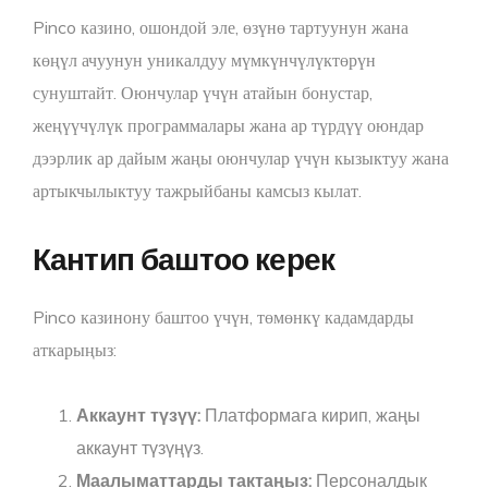
Pinco казино, ошондой эле, өзүнө тартуунун жана
көңүл ачуунун уникалдуу мүмкүнчүлүктөрүн
сунуштайт. Оюнчулар үчүн атайын бонустар,
жеңүүчүлүк программалары жана ар түрдүү оюндар
дээрлик ар дайым жаңы оюнчулар үчүн кызыктуу жана
артыкчылыктуу тажрыйбаны камсыз кылат.
Кантип баштоо керек
Pinco казинону баштоо үчүн, төмөнкү кадамдарды
аткарыңыз:
Аккаунт түзүү:
Платформага кирип, жаңы
аккаунт түзүңүз.
Маалыматтарды тактаңыз:
Персоналдык