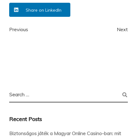
Share on LinkedIn
Previous
Next
Recent Posts
Biztonságos játék a Magyar Online Casino-ban: mit