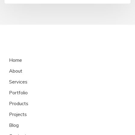
Home
About
Services
Portfolio
Products
Projects
Blog