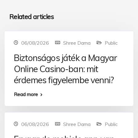
Related articles
06/08/2026
Shree Dama
Public
Biztonságos játék a Magyar
Online Casino-ban: mit
érdemes figyelembe venni?
Read more
06/08/2026
Shree Dama
Public