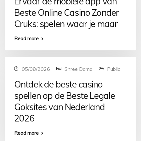
Ervaar de mobiele app van
Beste Online Casino Zonder
Cruks: spelen waar je maar
Read more
05/08/2026
Shree Dama
Public
Ontdek de beste casino
spellen op de Beste Legale
Goksites van Nederland
2026
Read more