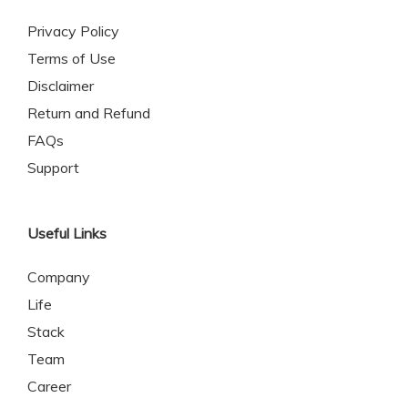
Privacy Policy
Terms of Use
Disclaimer
Return and Refund
FAQs
Support
Useful Links
Company
Life
Stack
Team
Career