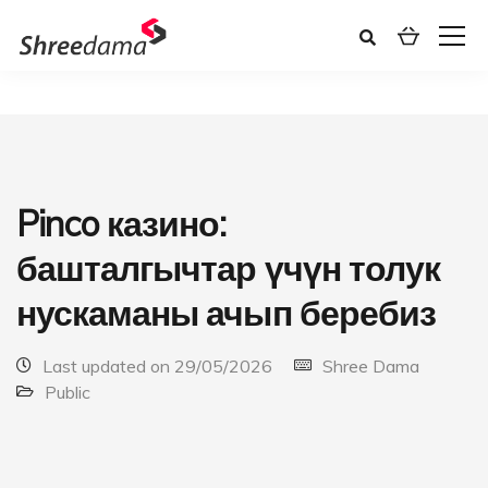
Pinco казино:
башталгычтар үчүн толук
нускаманы ачып беребиз
Last updated on 29/05/2026
Shree Dama
Public