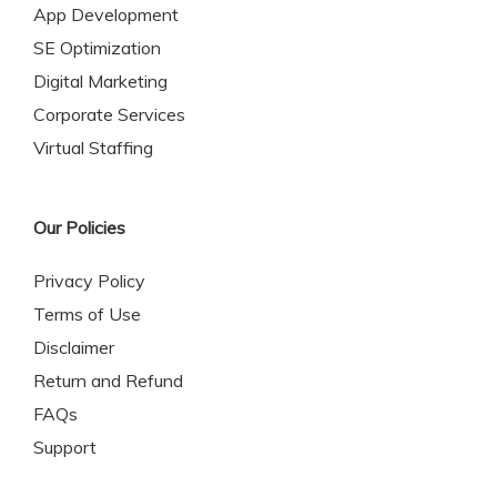
App Development
SE Optimization
Digital Marketing
Corporate Services
Virtual Staffing
Our Policies
Privacy Policy
Terms of Use
Disclaimer
Return and Refund
FAQs
Support