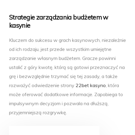
Strategie zarządzania budżetem w
kasynie
Kluczem do sukcesu w grach kasynowych, niezależnie
od ich rodzaju, jest przede wszystkim umiejętne
zarządzanie własnym budżetem. Gracze powinni
ustalić z góry kwotę, którą są gotowi przeznaczyć na
grę i bezwzględnie trzymać się tej zasady, a także
rozważyć odwiedzenie strony
22bet kasyno
, która
może oferować dodatkowe informacje. Zapobiega to
impulsywnym decyzjom i pozwala na dłuższą,
przyjemniejszą rozgrywkę.