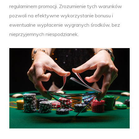
regulaminem promocji. Zrozumienie tych warunków
pozwoli na efektywne wykorzystanie bonusu i
ewentualne wypłacenie wygranych środków, bez
nieprzyjemnych niespodzianek.