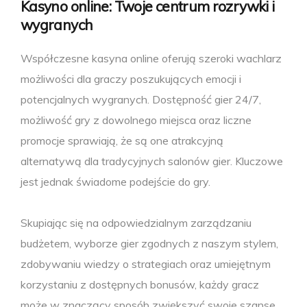
Kasyno online: Twoje centrum rozrywki i
wygranych
Współczesne kasyna online oferują szeroki wachlarz
możliwości dla graczy poszukujących emocji i
potencjalnych wygranych. Dostępność gier 24/7,
możliwość gry z dowolnego miejsca oraz liczne
promocje sprawiają, że są one atrakcyjną
alternatywą dla tradycyjnych salonów gier. Kluczowe
jest jednak świadome podejście do gry.
Skupiając się na odpowiedzialnym zarządzaniu
budżetem, wyborze gier zgodnych z naszym stylem,
zdobywaniu wiedzy o strategiach oraz umiejętnym
korzystaniu z dostępnych bonusów, każdy gracz
może w znaczący sposób zwiększyć swoje szanse