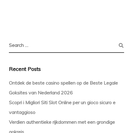
Recent Posts
Ontdek de beste casino spellen op de Beste Legale
Goksites van Nederland 2026
Scopri i Migliori Siti Slot Online per un gioco sicuro e
vantaggioso
Verdien authentieke rijkdommen met een grondige
gokreis