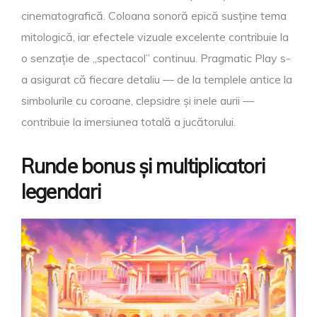
cinematografică. Coloana sonoră epică susține tema
mitologică, iar efectele vizuale excelente contribuie la
o senzație de „spectacol” continuu. Pragmatic Play s-
a asigurat că fiecare detaliu — de la templele antice la
simbolurile cu coroane, clepsidre și inele aurii —
contribuie la imersiunea totală a jucătorului.
Runde bonus și multiplicatori
legendari