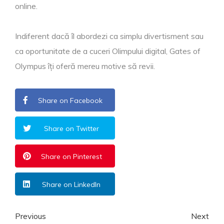
online.
Indiferent dacă îl abordezi ca simplu divertisment sau
ca oportunitate de a cuceri Olimpului digital, Gates of
Olympus îți oferă mereu motive să revii.
Share on Facebook
Share on Twitter
Share on Pinterest
Share on LinkedIn
Previous
Next