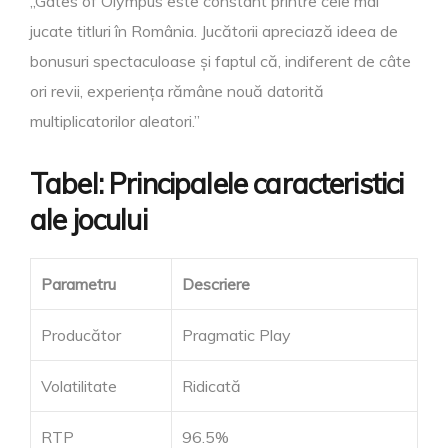
„Gates of Olympus este constant printre cele mai
jucate titluri în România. Jucătorii apreciază ideea de
bonusuri spectaculoase și faptul că, indiferent de câte
ori revii, experiența rămâne nouă datorită
multiplicatorilor aleatori.”
Tabel: Principalele caracteristici
ale jocului
Parametru
Descriere
Producător
Pragmatic Play
Volatilitate
Ridicată
RTP
96.5%