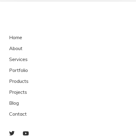
Home
About
Services
Portfolio
Products
Projects
Blog
Contact