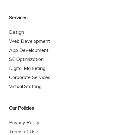
Services
Design
Web Development
App Development
SE Optimization
Digital Marketing
Corporate Services
Virtual Staffing
Our Policies
Privacy Policy
Terms of Use