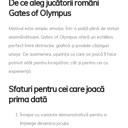
De ce aleg jucătorii români
Gates of Olympus
Motivul este simplu: emoția. Într-o piață plină de sloturi
asemănătoare, Gates of Olympus oferă un echilibru
perfect între distracție, grafică și posibile câștiguri
uriașe. De asemenea, ușurința cu care se joacă îl face
potrivit atât pentru începători, cât și pentru cei cu
experiență.
Sfaturi pentru cei care joacă
prima dată
Începe cu varianta demonstrativă pentru a
înțelege dinamica jocului.