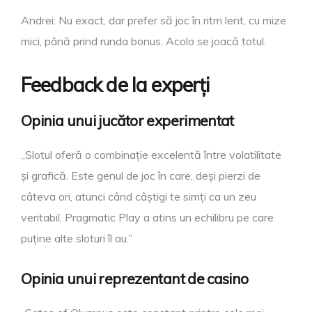
Andrei: Nu exact, dar prefer să joc în ritm lent, cu mize
mici, până prind runda bonus. Acolo se joacă totul.
Feedback de la experți
Opinia unui jucător experimentat
„Slotul oferă o combinație excelentă între volatilitate
și grafică. Este genul de joc în care, deși pierzi de
câteva ori, atunci când câștigi te simți ca un zeu
veritabil. Pragmatic Play a atins un echilibru pe care
puține alte sloturi îl au.”
Opinia unui reprezentant de casino