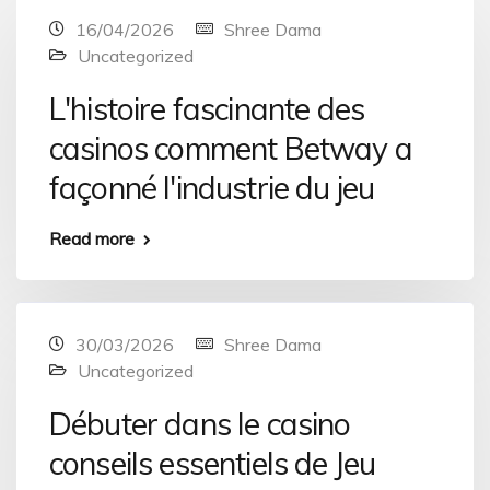
16/04/2026
Shree Dama
Uncategorized
L'histoire fascinante des
casinos comment Betway a
façonné l'industrie du jeu
Read more
30/03/2026
Shree Dama
Uncategorized
Débuter dans le casino
conseils essentiels de Jeu