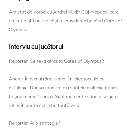
Am stat de vorbă cu Andrei M. din Cluj-Napoca, care
recent a obținut un câștig considerabil jucând Gates of
Olympus.
Interviu cu jucătorul
Reporter: Ce te-a atras la Gates of Olympus?
Andrei: În primul rând, tema. Îmi plac jocurile cu
mitologie. Dar și dinamica din spatele multiplicatorilor
te ține mereu în priză. Sunt momente când o singură
rotire îți poate schimba toată ziua.
Reporter: Ai o strategie?