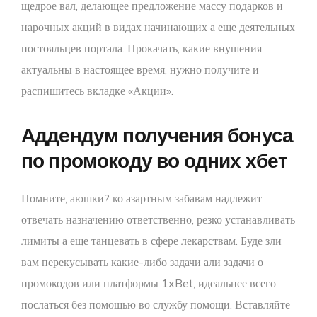
щедрое вал, делающее предложение массу подарков и
нарочных акций в видах начинающих а еще деятельных
постояльцев портала. Прокачать, какие внушения
актуальны в настоящее время, нужно получите и
распишитесь вкладке «Акции».
Аддендум получения бонуса
по промокоду во одних хбет
Помните, аюшки? ко азартным забавам надлежит
отвечать назначению ответственно, резко устанавливать
лимиты а еще танцевать в сфере лекарствам. Буде зли
вам перекусывать какие-либо задачи али задачи о
промокодов или платформы 1xBet, идеальнее всего
послаться без помощью во службу помощи. Вставляйте