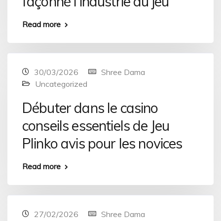
façonné l'industrie du jeu
Read more
30/03/2026
Shree Dama
Uncategorized
Débuter dans le casino
conseils essentiels de Jeu
Plinko avis pour les novices
Read more
27/02/2026
Shree Dama