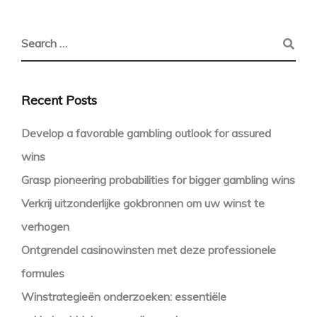
Recent Posts
Develop a favorable gambling outlook for assured
wins
Grasp pioneering probabilities for bigger gambling wins
Verkrij uitzonderlijke gokbronnen om uw winst te
verhogen
Ontgrendel casinowinsten met deze professionele
formules
Winstrategieën onderzoeken: essentiële