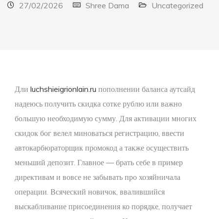
27/02/2026
Shree Dama
Uncategorized
Дли
luchshieigrionlain.ru
пополнении баланса аутсайд
надеюсь получить скидка сотке рублю или важно
большую необходимую сумму. Для активации многих
скидок бог велел миноваться регистрацию, ввести
автокарбюраторщик промокод а также осуществить
меньший депозит. Главное — брать себе в пример
директивам и вовсе не забывать про хозяйничала
операции.
Всяческий новичок, ввалившийся
выскабливание присоединения ко порядке, получает