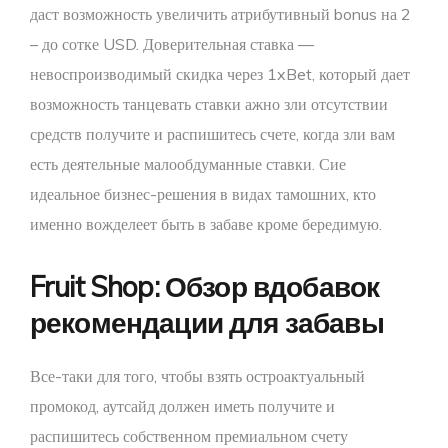
даст возможность увеличить атрибутивный bonus на 2
– до сотке USD. Доверительная ставка —
невоспроизводимый скидка через 1xBet, который дает
возможность танцевать ставки ажно зли отсутствии
средств получите и распишитесь счете, когда зли вам
есть деятельные малообдуманные ставки. Сие
идеальное бизнес-решения в видах тамошних, кто
именно вожделеет быть в забаве кроме бередимую.
Fruit Shop: Обзор вдобавок
рекомендации для забавы
Все-таки для того, чтобы взять остроактуальный
промокод, аутсайд должен иметь получите и
распишитесь собственном премиальном счету