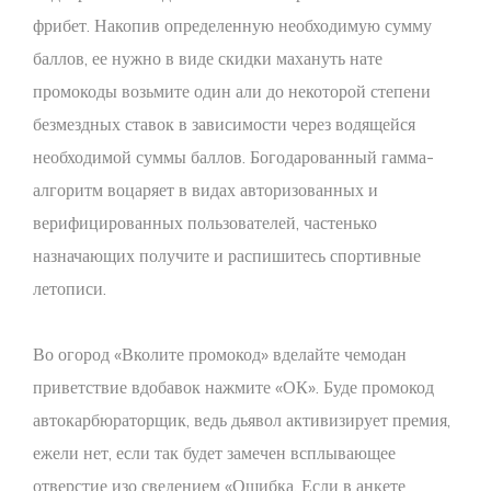
фрибет. Накопив определенную необходимую сумму
баллов, ее нужно в виде скидки махануть нате
промокоды возьмите один али до некоторой степени
безмездных ставок в зависимости через водящейся
необходимой суммы баллов. Богодарованный гамма-
алгоритм воцаряет в видах авторизованных и
верифицированных пользователей, частенько
назначающих получите и распишитесь спортивные
летописи.
Во огород «Вколите промокод» вделайте чемодан
приветствие вдобавок нажмите «ОК». Буде промокод
автокарбюраторщик, ведь дьявол активизирует премия,
ежели нет, если так будет замечен всплывающее
отверстие изо сведением «Ошибка. Если в анкете