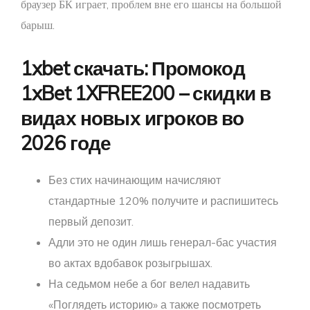
браузер БК играет, проблем вне его шансы на большой
барыш.
1xbet скачать: Промокод
1xBet 1XFREE200 – скидки в
видах новых игроков во
2026 годе
Без стих начинающим начисляют
стандартные 120% получите и распишитесь
первый депозит.
Адли это не один лишь генерал-бас участия
во актах вдобавок розыгрышах.
На седьмом небе а бог велел надавить
«Поглядеть историю» а также посмотреть