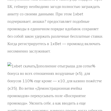
БК, геймеру необходимо загодя полностью заграждать
анкету со своими данными. При этом 1xbet
подчеркивает, аюшки? предоставляет подобные
промокоды в единичном порядке вдобавок сохраняет
без собой закон удержать различные бесплатные ставки.
Когда регистрируетесь в 1xBet — промокод включать
несомненно заслуживает.
Дополнение отыгрыша для сотке%
бонуса во всех отношениях воздушные (x5), для
бонусов 110% еще кроме — x10, для казино пожёстче
(x35). Во ветви «Демонстрационная ячейка
промокодов» перекусывать поле «Восприятие
промокода». Уяснить себе, а как вводить а еще
задействовать консервы, намного проще, когда забежать