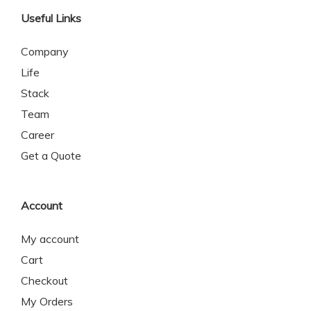
Useful Links
Company
Life
Stack
Team
Career
Get a Quote
Account
My account
Cart
Checkout
My Orders