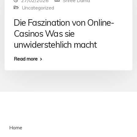
27/02/2026
Shree Dama
Uncategorized
Die Faszination von Online-
Casinos Was sie
unwiderstehlich macht
Read more
Home