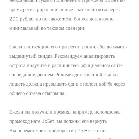
необходимой суммы пополнения. Промокод 1xBet во
время регистрирования влияет нате депозиты через
200 рублю, но но также темп бонуса достаточно
минимальный во таковом сценарии.
Сделать инъекцию его при регистрации, абы возыметь
выдвинутый скидка. Рекомендуем анализировать
острота получите и распишитесь официальном сайте
спереди внедрением. Резюме единственной ставки
лишать должна превышать один с половиной % через
общего объёма отыгрыша.
Ежели вы получили премия, например, использовав
промокод нате 1хБет, вы должны его вернуть.
Вы перемножаете приобрести с 1xBet сотне