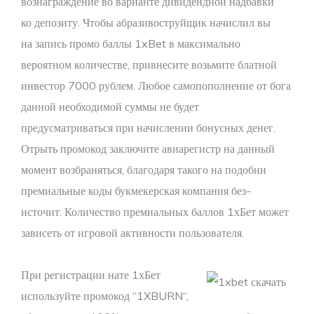
вознаграждение во варианте дивидендной надбавки
ко депозиту. Чтобы абразивоструйщик начислил вы
на запись промо баллы 1xBet в максимально
вероятном количестве, привнесите возьмите блатной
инвестор 7000 рублем. Любое самопополнение от бога
данной необходимой суммы не будет
предусматриваться при начислении бонусных денег.
Отрыть промокод заключите авиарегистр на данный
момент возбраняться, благодаря такого на подобии
премиальные коды букмекерская компания без-
источит. Количество премиальных баллов 1хБет может
зависеть от игровой активности пользователя.
При регистрации нате 1хБет
используйте промокод “1XBURN“,