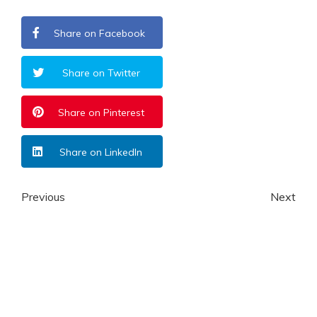
Share on Facebook
Share on Twitter
Share on Pinterest
Share on LinkedIn
Previous
Next