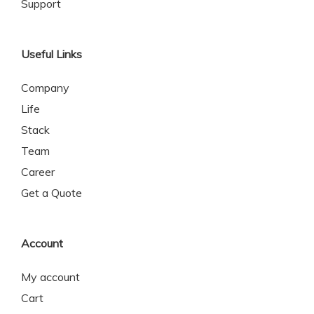
Support
Useful Links
Company
Life
Stack
Team
Career
Get a Quote
Account
My account
Cart