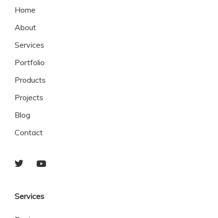
Home
About
Services
Portfolio
Products
Projects
Blog
Contact
Services