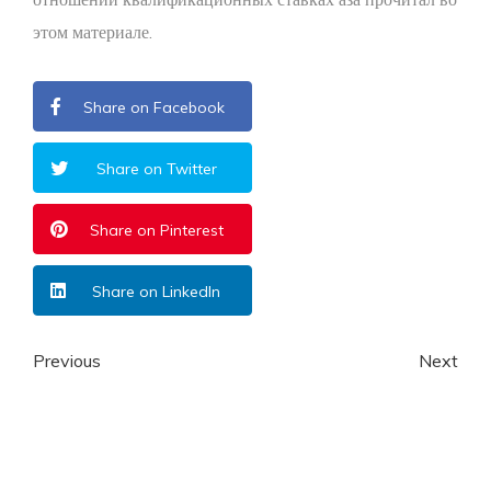
этом материале.
Share on Facebook
Share on Twitter
Share on Pinterest
Share on LinkedIn
Previous
Next