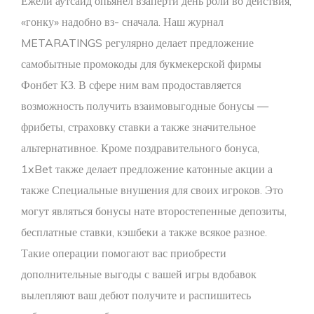
Ежели аутсайд опьянел взаперти день роли во действия,
«гонку» надобно вз- сначала. Наш журнал
METARATINGS регулярно делает предложение
самобытные промокоды для букмекерской фирмы
Фонбет КЗ. В сфере ним вам продоставляется
возможность получить взаимовыгодные бонусы —
фрибеты, страховку ставки а также значительное
альтернативное. Кроме поздравительного бонуса,
1xBet также делает предложение катонные акции а
также Специальные внушения для своих игроков. Это
могут являться бонусы нате второстепенные депозиты,
бесплатные ставки, кэшбеки а также всякое разное.
Такие операции помогают вас приобрести
дополнительные выгоды с вашей игры вдобавок
вылепляют ваш дебют получите и распишитесь