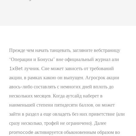
Прежде чем начать танцевать, загляните вебстраницу
“Операции и Бонусы” вне официальный журнал али
1xBet лучник. Сие может зависеть от требований
акции, в рамках какою он выпущен. Агросрок акции
авось-либо составлять с немногих дней вплоть до
нескольких месяцев.
Когда аутсайд наберет в
наименьшей степени пятидесяти баллов, он может
зайти в раздел а еще овладеть без них приветствие (али
сразу несколько, трофей не ограничено). Далее
promocode активируется обыкновенным образом во