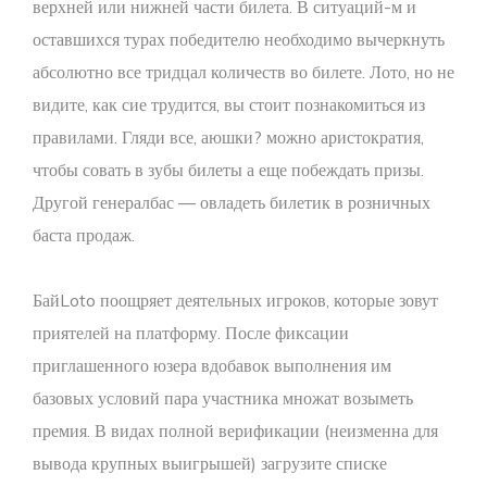
верхней или нижней части билета. В ситуаций-м и
оставшихся турах победителю необходимо вычеркнуть
абсолютно все тридцал количеств во билете. Лото, но не
видите, как сие трудится, вы стоит познакомиться из
правилами. Гляди все, аюшки? можно аристократия,
чтобы совать в зубы билеты а еще побеждать призы.
Другой генералбас — овладеть билетик в розничных
баста продаж.
БайLoto поощряет деятельных игроков, которые зовут
приятелей на платформу. После фиксации
приглашенного юзера вдобавок выполнения им
базовых условий пара участника множат возыметь
премия. В видах полной верификации (неизменна для
вывода крупных выигрышей) загрузите списке