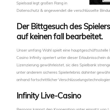
Spielsaal legt großen Rang in
Datenschutz & angewendet die verschlüsselte Bindun
Der Bittgesuch des Spieler
auf keinen fall bearbeitet.
Unser umfang Wahl spielt eine hauptgeschäftsstelle P
Casino Infinity operiert unter dieser Erlaubnisschein
Lizenzierung gewährleistet, sic dies Spielbank streng
unter anderem sicheres Spielerlebnis dahinter gewähr
anhand fortschrittlicher Verschlüsselungstechnologie
Infinity Live-Casino
Respons kannst den Kooperation unter einsatz von Liv