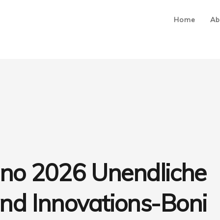
Home
Ab
sino 2026 Unendliche
d Innovations-Boni