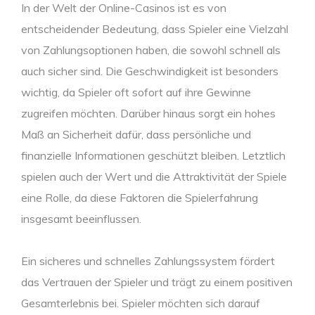
In der Welt der Online-Casinos ist es von
entscheidender Bedeutung, dass Spieler eine Vielzahl
von Zahlungsoptionen haben, die sowohl schnell als
auch sicher sind. Die Geschwindigkeit ist besonders
wichtig, da Spieler oft sofort auf ihre Gewinne
zugreifen möchten. Darüber hinaus sorgt ein hohes
Maß an Sicherheit dafür, dass persönliche und
finanzielle Informationen geschützt bleiben. Letztlich
spielen auch der Wert und die Attraktivität der Spiele
eine Rolle, da diese Faktoren die Spielerfahrung
insgesamt beeinflussen.
Ein sicheres und schnelles Zahlungssystem fördert
das Vertrauen der Spieler und trägt zu einem positiven
Gesamterlebnis bei. Spieler möchten sich darauf