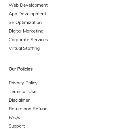
Web Development
App Development
SE Optimization
Digital Marketing
Corporate Services
Virtual Staffing
Our Policies
Privacy Policy
Terms of Use
Disclaimer
Return and Refund
FAQs
Support