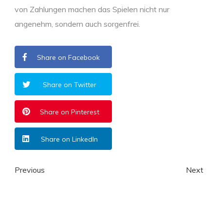
von Zahlungen machen das Spielen nicht nur
angenehm, sondern auch sorgenfrei.
Share on Facebook
Share on Twitter
Share on Pinterest
Share on LinkedIn
Previous
Next