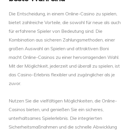
Die Entscheidung, in einem Online-Casino zu spielen,
bietet zahlreiche Vorteile, die sowohl für neue als auch
für erfahrene Spieler von Bedeutung sind. Die
Kombination aus sicheren Zahlungsmethoden, einer
großen Auswahl an Spielen und attraktiven Boni
macht Online-Casinos zu einer hervorragenden Wahl.
Mit der Möglichkeit, jederzeit und überall zu spielen, ist
das Casino-Erlebnis flexibler und zugänglicher als je
zuvor.
Nutzen Sie die vielfältigen Möglichkeiten, die Online-
Casinos bieten, und genießen Sie ein sicheres,
unterhaltsames Spielerlebnis. Die integrierten
Sicherheitsmaßnahmen und die schnelle Abwicklung