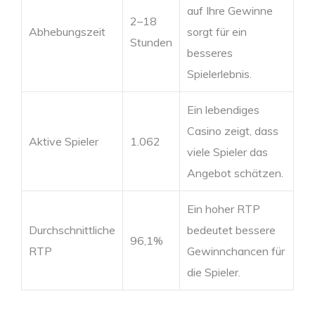
auf Ihre Gewinne
2–18
Abhebungszeit
sorgt für ein
Stunden
besseres
Spielerlebnis.
Ein lebendiges
Casino zeigt, dass
Aktive Spieler
1.062
viele Spieler das
Angebot schätzen.
Ein hoher RTP
Durchschnittliche
bedeutet bessere
96,1%
RTP
Gewinnchancen für
die Spieler.