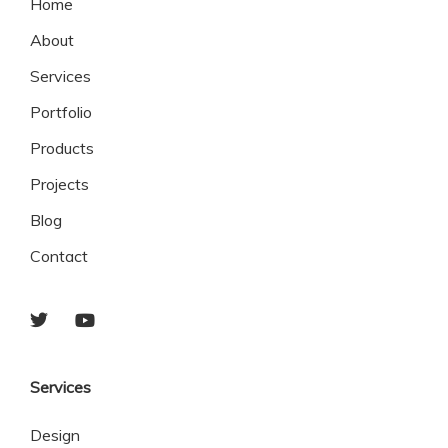
Home
About
Services
Portfolio
Products
Projects
Blog
Contact
Services
Design