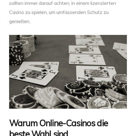
sollten immer darauf achten, in einem lizenzierten
Casino zu spielen, um umfassenden Schutz zu
genießen.
Warum Online-Casinos die
beste Wahl sind