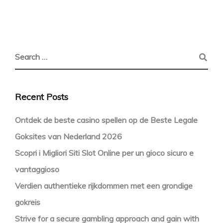
Recent Posts
Ontdek de beste casino spellen op de Beste Legale
Goksites van Nederland 2026
Scopri i Migliori Siti Slot Online per un gioco sicuro e
vantaggioso
Verdien authentieke rijkdommen met een grondige
gokreis
Strive for a secure gambling approach and gain with