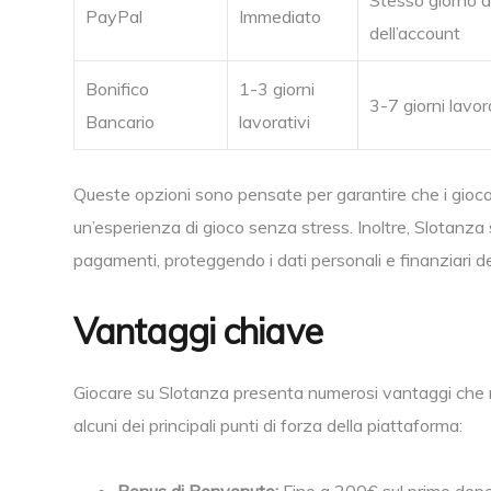
Stesso giorno d
PayPal
Immediato
dell’account
Bonifico
1-3 giorni
3-7 giorni lavor
Bancario
lavorativi
Queste opzioni sono pensate per garantire che i giocat
un’esperienza di gioco senza stress. Inoltre, Slotanza
pagamenti, proteggendo i dati personali e finanziari deg
Vantaggi chiave
Giocare su Slotanza presenta numerosi vantaggi che m
alcuni dei principali punti di forza della piattaforma: