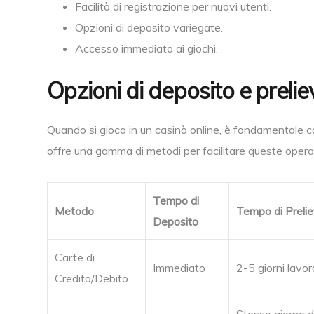
Facilità di registrazione per nuovi utenti.
Opzioni di deposito variegate.
Accesso immediato ai giochi.
Opzioni di deposito e prelie
Quando si gioca in un casinò online, è fondamentale cap
offre una gamma di metodi per facilitare queste opera
Tempo di
Metodo
Tempo di Preli
Deposito
Carte di
Immediato
2-5 giorni lavor
Credito/Debito