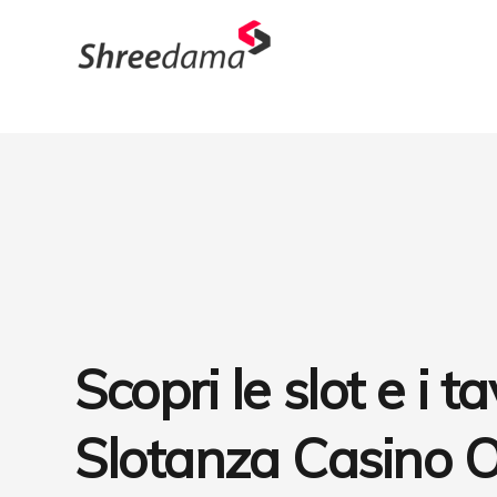
Scopri le slot e i t
Slotanza Casino O