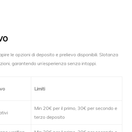
vo
ire le opzioni di deposito e prelievo disponibili. Slotanza
zioni, garantendo un’esperienza senza intoppi.
evo
Limiti
Min 20€ per il primo, 30€ per secondo e
ativi
terzo deposito