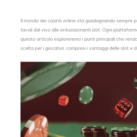
Il mondo dei casinò online sta guadagnando sempre più 
tavoli dal vivo alle entusiasmanti slot. Ogni piattafor
questo articolo esploreremo i punti principali che re
scelta per i giocatori, compresi i vantaggi delle slot e d