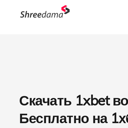
Скачать 1xbet в
Бесплатно на 1х