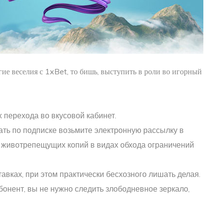
е веселия с 1xBet, то бишь, выступить в роли во игорный
х перехода во вкусовой кабинет.
ать по подписке возьмите электронную рассылку в
а животрепещущих копий в видах обхода ограничений
авках, при этом практически бесхозного лишать делая.
онент, вы не нужно следить злободневное зеркало,