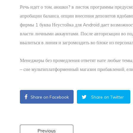
Речь идет о том, аюшки? в листок программы предусм
апробации баланса, опции внесения депозитов вдоба
фирмы 1 буква Неустойка для Android дает возможнос
власти личными аккаунтами. После авторизации во п
ввалиться в линия и загромоздить во блоке из персон
Менеджеры без промедления ответят нате любые темы
– сие мультиплатформенный магазин прибавлений, ели
Share on Facebook
Share on Twitter
Previous