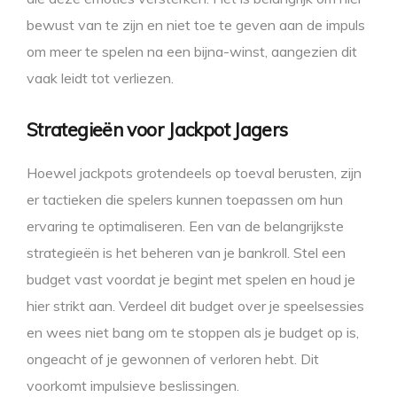
bewust van te zijn en niet toe te geven aan de impuls
om meer te spelen na een bijna-winst, aangezien dit
vaak leidt tot verliezen.
Strategieën voor Jackpot Jagers
Hoewel jackpots grotendeels op toeval berusten, zijn
er tactieken die spelers kunnen toepassen om hun
ervaring te optimaliseren. Een van de belangrijkste
strategieën is het beheren van je bankroll. Stel een
budget vast voordat je begint met spelen en houd je
hier strikt aan. Verdeel dit budget over je speelsessies
en wees niet bang om te stoppen als je budget op is,
ongeacht of je gewonnen of verloren hebt. Dit
voorkomt impulsieve beslissingen.