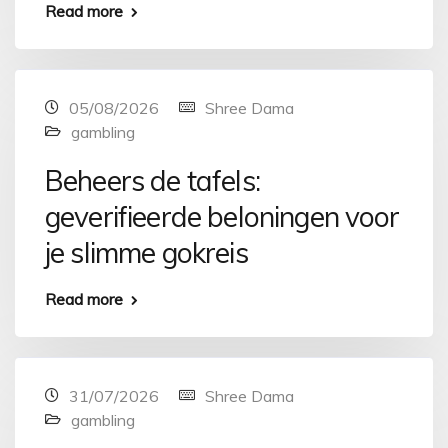
Read more
05/08/2026
Shree Dama
gambling
Beheers de tafels:
geverifieerde beloningen voor
je slimme gokreis
Read more
31/07/2026
Shree Dama
gambling