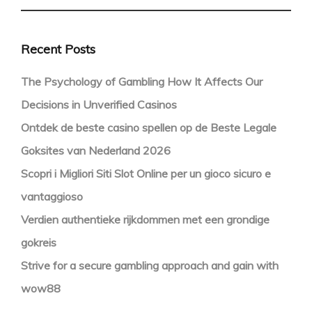
Recent Posts
The Psychology of Gambling How It Affects Our
Decisions in Unverified Casinos
Ontdek de beste casino spellen op de Beste Legale
Goksites van Nederland 2026
Scopri i Migliori Siti Slot Online per un gioco sicuro e
vantaggioso
Verdien authentieke rijkdommen met een grondige
gokreis
Strive for a secure gambling approach and gain with
wow88