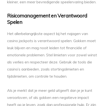
kleiner, een meer bevredigende speelervaring bieden.
Risicomanagement en Verantwoord
Spelen
Het allerbelangrijkste aspect bij het najagen van
casino jackpots is verantwoord spelen. Gokken moet
leuk blijven en mag nooit leiden tot financiële of
emotionele problemen. Stel limieten voor zowel winst
als verlies en respecteer deze. Gebruik de tools die
casino’s aanbieden, zoals stortingslimieten en
tijdslimieten, om controle te houden.
Als je merkt dat je meer geld uitgeeft dan je je kunt
veroorloven, of als gokken een negatieve impact
heeft op je leven, zoek dan professionele hulp. Er zijn