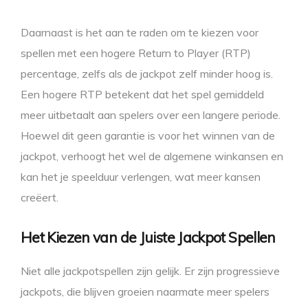
Daarnaast is het aan te raden om te kiezen voor
spellen met een hogere Return to Player (RTP)
percentage, zelfs als de jackpot zelf minder hoog is.
Een hogere RTP betekent dat het spel gemiddeld
meer uitbetaalt aan spelers over een langere periode.
Hoewel dit geen garantie is voor het winnen van de
jackpot, verhoogt het wel de algemene winkansen en
kan het je speelduur verlengen, wat meer kansen
creëert.
Het Kiezen van de Juiste Jackpot Spellen
Niet alle jackpotspellen zijn gelijk. Er zijn progressieve
jackpots, die blijven groeien naarmate meer spelers