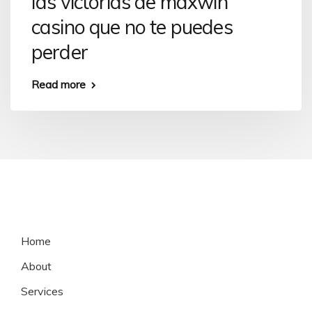
las victorias de maxwin
casino que no te puedes
perder
Read more
Home
About
Services