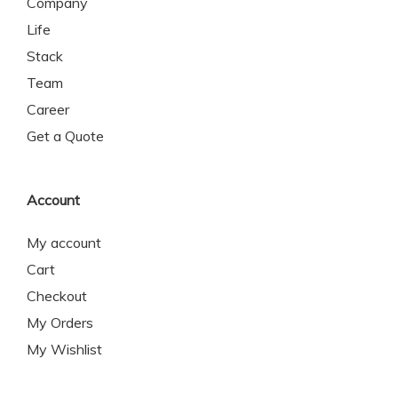
Company
Life
Stack
Team
Career
Get a Quote
Account
My account
Cart
Checkout
My Orders
My Wishlist