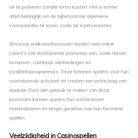
uit te proberen zonder extra kosten. Het is echter
altijd belangrijk om de bijbehorende algemene
voorwaarden te lezen, zoals de inzetvereisten.
Bovenop welkomstbonussen bieden veel online
casino’s ook doorlopende promoties aan, zoals reload
bonussen, cashback aanbiedingen en
loyaliteitsprogramma’s. Deze belonen spelers voor hun
voortdurende activiteit en creëren een extra laag van
waarde. Door slim gebruik te maken van deze
promoties kunnen spelers hun winstkansen
maximaliseren en langer genieten van hun favoriete
spellen.
Veelzijdigheid in Casinospellen