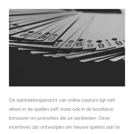
De aantrekkingskracht van online casino’s ligt niet
alleen in de spellen zelf, maar ook in de lucratieve
bonussen en promoties die ze aanbieden. Deze
incentives zijn ontworpen om nieuwe spelers aan te