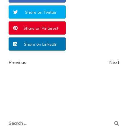
Share on Twitter
Share on Pinterest
Share on LinkedIn
Previous
Next