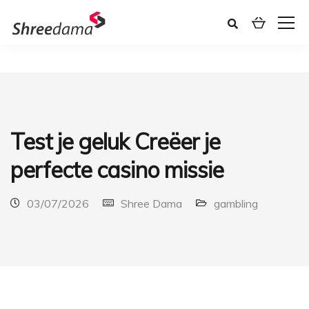
Test je geluk Creëer je
perfecte casino missie
03/07/2026
Shree Dama
gambling