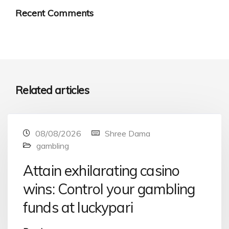
Recent Comments
Related articles
08/08/2026
Shree Dama
gambling
Attain exhilarating casino
wins: Control your gambling
funds at luckypari