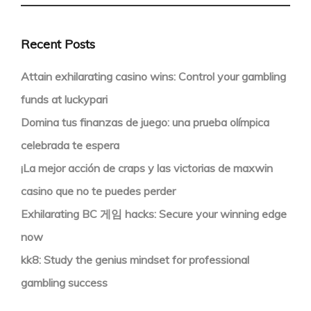
Recent Posts
Attain exhilarating casino wins: Control your gambling
funds at luckypari
Domina tus finanzas de juego: una prueba olímpica
celebrada te espera
¡La mejor acción de craps y las victorias de maxwin
casino que no te puedes perder
Exhilarating BC 게임 hacks: Secure your winning edge
now
kk8: Study the genius mindset for professional
gambling success