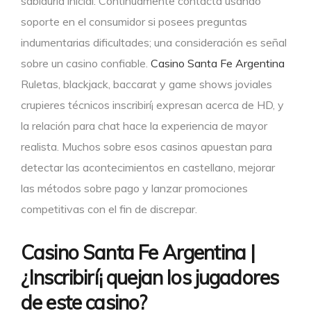
sabiduría inicial. Continuamente contacta usando
soporte en el consumidor si posees preguntas
indumentarias dificultades; una consideración es señal
sobre un casino confiable.
Casino Santa Fe Argentina
Ruletas, blackjack, baccarat y game shows joviales
crupieres técnicos inscribirí¡ expresan acerca de HD, y
la relación para chat hace la experiencia de mayor
realista. Muchos sobre esos casinos apuestan para
detectar las acontecimientos en castellano, mejorar
las métodos sobre pago y lanzar promociones
competitivas con el fin de discrepar.
Casino Santa Fe Argentina |
¿Inscribirí¡ quejan los jugadores
de este casino?