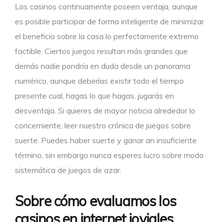
Los casinos continuamente poseen ventaja, aunque
es posible participar de forma inteligente de minimizar
el beneficio sobre la casa lo perfectamente extremo
factible. Ciertos juegos resultan más grandes que
demás nadie pondrí­a en duda desde un panorama
numérico, aunque deberías existir todo el tiempo
presente cual, hagas lo que hagas, jugarás en
desventaja. Si quieres de mayor noticia alrededor lo
concerniente, leer nuestro crónica de juegos sobre
suerte. Puedes haber suerte y ganar an insuficiente
término, sin embargo nunca esperes lucro sobre modo
sistemática de juegos de azar.
Sobre cómo evaluamos los
casinos en internet joviales