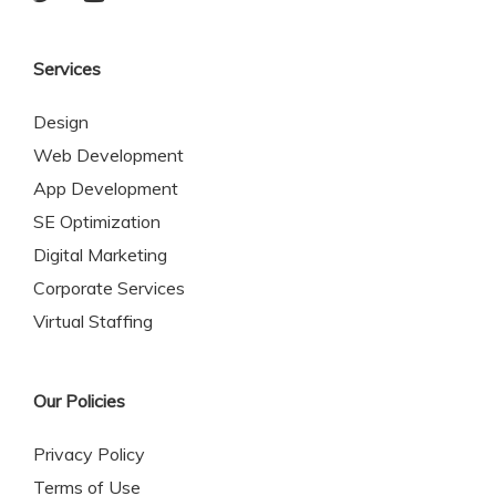
Services
Design
Web Development
App Development
SE Optimization
Digital Marketing
Corporate Services
Virtual Staffing
Our Policies
Privacy Policy
Terms of Use