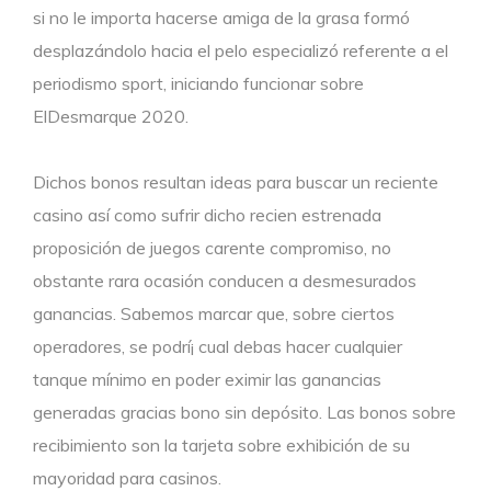
si no le importa hacerse amiga de la grasa formó
desplazándolo hacia el pelo especializó referente a el
periodismo sport, iniciando funcionar sobre
ElDesmarque 2020.
Dichos bonos resultan ideas para buscar un reciente
casino así­ como sufrir dicho recien estrenada
proposición de juegos carente compromiso, no
obstante rara ocasión conducen a desmesurados
ganancias. Sabemos marcar que, sobre ciertos
operadores, se podrí¡ cual debas hacer cualquier
tanque mínimo en poder eximir las ganancias
generadas gracias bono sin depósito. Las bonos sobre
recibimiento son la tarjeta sobre exhibición de su
mayoridad para casinos.