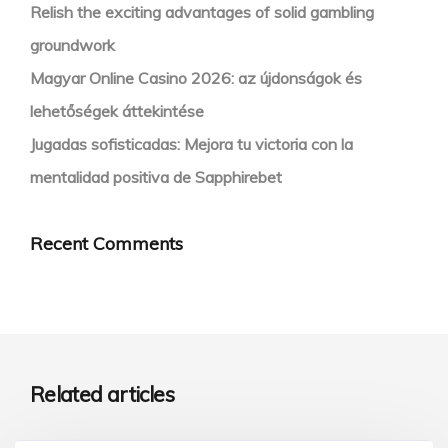
Relish the exciting advantages of solid gambling
groundwork
Magyar Online Casino 2026: az újdonságok és
lehetőségek áttekintése
Jugadas sofisticadas: Mejora tu victoria con la
mentalidad positiva de Sapphirebet
Recent Comments
Related articles