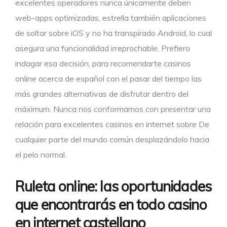
excelentes operadores nunca únicamente deben
web-apps optimizadas, estrella también aplicaciones
de soltar sobre iOS y no ha transpirado Android, lo cual
asegura una funcionalidad irreprochable. Prefiero
indagar esa decisión, para recomendarte casinos
online acerca de español con el pasar del tiempo las
más grandes alternativas de disfrutar dentro del
máximum. Nunca nos conformamos con presentar una
relación para excelentes casinos en internet sobre De
cualquier parte del mundo común desplazándolo hacia
el pelo normal.
Ruleta online: las oportunidades
que encontrarás en todo casino
en internet castellano