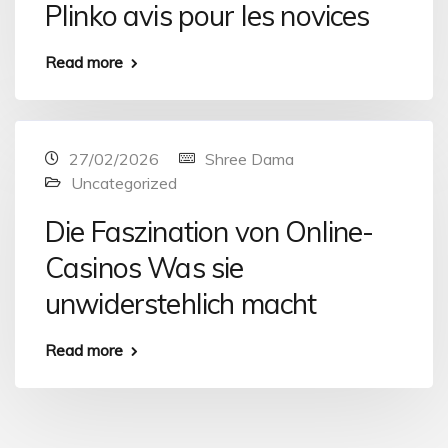
Plinko avis pour les novices
Read more
27/02/2026
Shree Dama
Uncategorized
Die Faszination von Online-
Casinos Was sie
unwiderstehlich macht
Read more