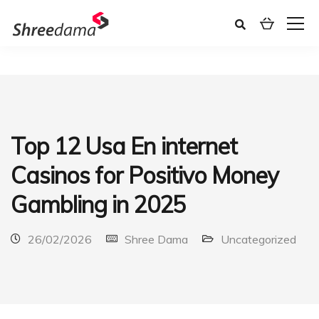
Top 12 Usa En internet
Casinos for Positivo Money
Gambling in 2025
26/02/2026
Shree Dama
Uncategorized