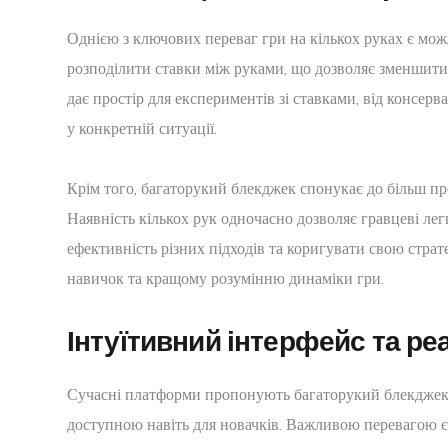
Однією з ключових переваг гри на кількох руках є мож
розподілити ставки між руками, що дозволяє зменшити 
дає простір для експериментів зі ставками, від консер
у конкретній ситуації.
Крім того, багаторукий блекджек спонукає до більш пр
Наявність кількох рук одночасно дозволяє гравцеві лег
ефективність різних підходів та коригувати свою стр
навичок та кращому розумінню динаміки гри.
Інтуїтивний інтерфейс та ре
Сучасні платформи пропонують багаторукий блекджек з
доступною навіть для новачків. Важливою перевагою є 