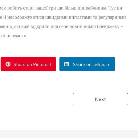
ack робить старт вашої гри ще більш привабливим. Тут ви
ле й насолоджуватися швидкими виплатами та регулярними
вців, які вже відкрили для себе новий вимір блекджеку –
ьні перемоги.
Share on Pinterest
Share on LinkedIn
Next