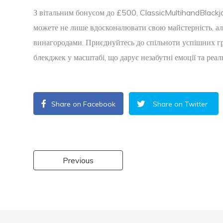
З вітальним бонусом до £500, ClassicMultihandBlackj
можете не лише вдосконалювати свою майстерність, а
винагородами. Приєднуйтесь до спільноти успішних гра
блекджек у масштабі, що дарує незабутні емоції та реал
Share on Facebook
Share on Twitter
Previous