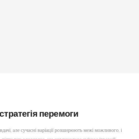
стратегія перемоги
дачі, але сучасні варіації розширюють межі можливого, і