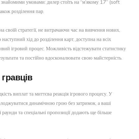
і знайомими умовами: дилер стоїть на “м’якому 17” (soft
також розділення пар.
а своїй стратегії, не витрачаючи час на вивчення нових,
 наступний хід до розділення карт, доступна на всіх
ливий ігровий процес. Можливість відстежувати статистику
езультати та постійно вдосконалювати свою майстерність.
 гравців
ість виплат та миттєва реакція ігрового процесу. У
олоджуватися динамічною грою без затримок, а ваші
і раунди та спеціальні пропозиції додають ще більше