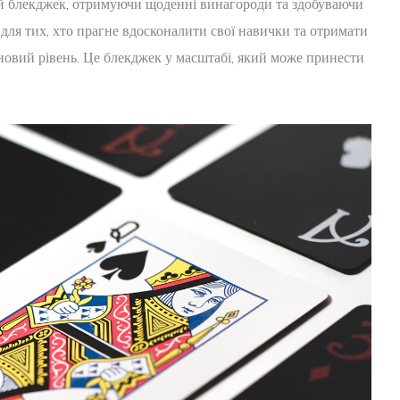
ий блекджек, отримуючи щоденні винагороди та здобуваючи
 для тих, хто прагне вдосконалити свої навички та отримати
 новий рівень. Це блекджек у масштабі, який може принести