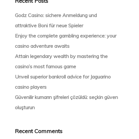
Recent Posts
Godz Casino: sichere Anmeldung und
attraktive Boni für neue Spieler
Enjoy the complete gambling experience: your
casino adventure awaits
Attain legendary wealth by mastering the
casino’s most famous game
Unveil superior bankroll advice for Jaguarino
casino players
Güvenilir kumarın şifreleri çözüldü: seçkin güven
oluşturun
Recent Comments