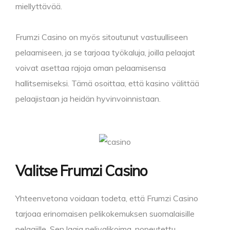
miellyttävää.
Frumzi Casino on myös sitoutunut vastuulliseen
pelaamiseen, ja se tarjoaa työkaluja, joilla pelaajat
voivat asettaa rajoja oman pelaamisensa
hallitsemiseksi. Tämä osoittaa, että kasino välittää
pelaajistaan ja heidän hyvinvoinnistaan.
Valitse Frumzi Casino
Yhteenvetona voidaan todeta, että Frumzi Casino
tarjoaa erinomaisen pelikokemuksen suomalaisille
pelaajille. Sen laaja pelivalikoima, nopeutettu