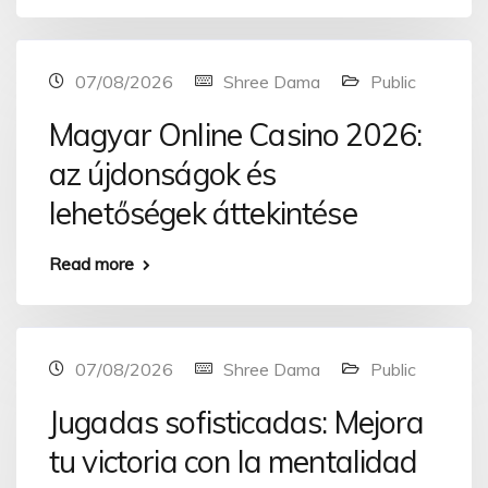
07/08/2026
Shree Dama
Public
Magyar Online Casino 2026:
az újdonságok és
lehetőségek áttekintése
Read more
07/08/2026
Shree Dama
Public
Jugadas sofisticadas: Mejora
tu victoria con la mentalidad