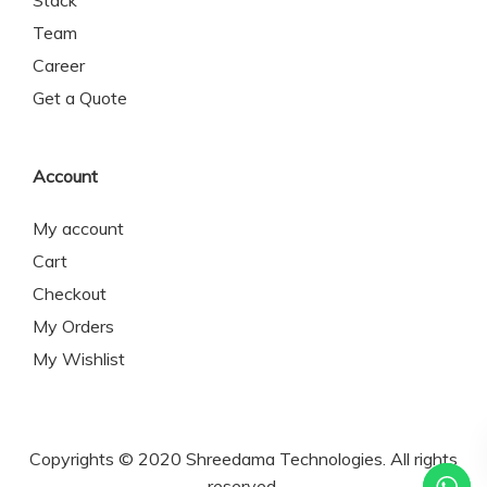
Stack
Team
Career
Get a Quote
Account
My account
Cart
Checkout
My Orders
My Wishlist
Copyrights © 2020 Shreedama Technologies. All rights
reserved.