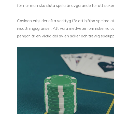
för när man ska sluta spela är avgörande för att säker
Casinon erbjuder ofta verktyg för att hjälpa spelare a
insättningsgränser. Att vara medveten om riskerna och a
pengar, är en viktig del av en säker och trevlig spelup