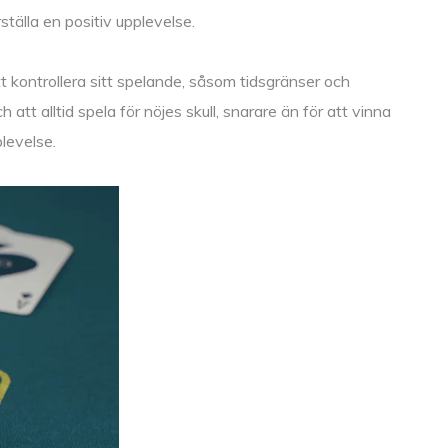
ställa en positiv upplevelse.
tt kontrollera sitt spelande, såsom tidsgränser och
tt alltid spela för nöjes skull, snarare än för att vinna
plevelse.