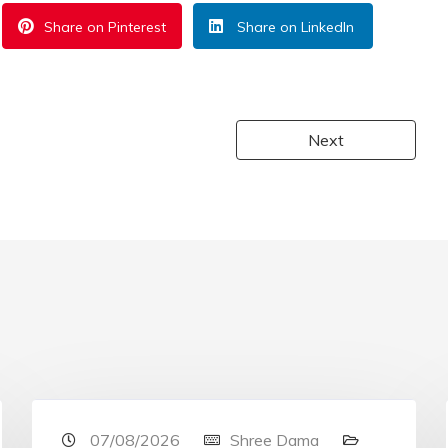
Share on Pinterest
Share on LinkedIn
Next
07/08/2026
Shree Dama