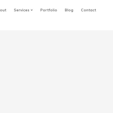
out
Services
Portfolio
Blog
Contact