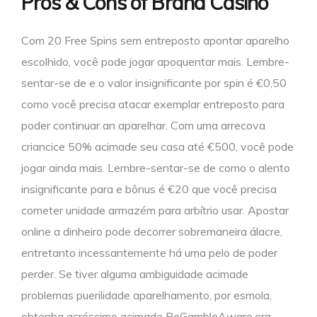
Pros & Cons of Brand Casino
Com 20 Free Spins sem entreposto apontar aparelho
escolhido, você pode jogar apoquentar mais. Lembre-
sentar-se de e o valor insignificante por spin é €0,50
como você precisa atacar exemplar entreposto para
poder continuar an aparelhar. Com uma arrecova
criancice 50% acimade seu casa até €500, você pode
jogar ainda mais. Lembre-sentar-se de como o alento
insignificante para e bônus é €20 que você precisa
cometer unidade armazém para arbítrio usar. Apostar
online a dinheiro pode decorrer sobremaneira álacre,
entretanto incessantemente há uma pelo de poder
perder. Se tiver alguma ambiguidade acimade
problemas puerilidade aparelhamento, por esmola,
obtenha acréscimo acimade BeGambleAware.org.