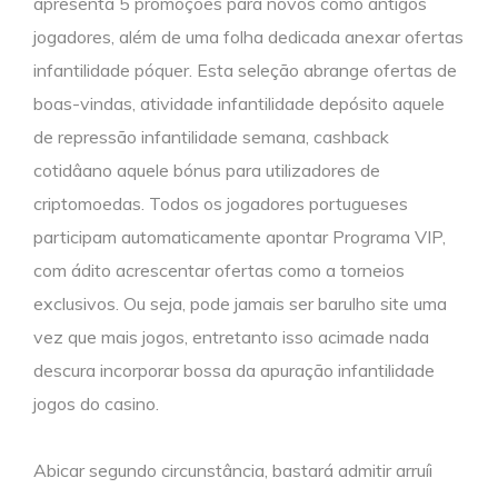
apresenta 5 promoções para novos como antigos
jogadores, além de uma folha dedicada anexar ofertas
infantilidade póquer. Esta seleção abrange ofertas de
boas-vindas, atividade infantilidade depósito aquele
de repressão infantilidade semana, cashback
cotidâano aquele bónus para utilizadores de
criptomoedas. Todos os jogadores portugueses
participam automaticamente apontar Programa VIP,
com ádito acrescentar ofertas como a torneios
exclusivos. Ou seja, pode jamais ser barulho site uma
vez que mais jogos, entretanto isso acimade nada
descura incorporar bossa da apuração infantilidade
jogos do casino.
Abicar segundo circunstância, bastará admitir arruíi