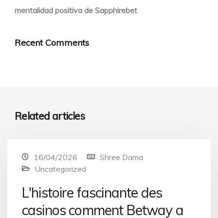
mentalidad positiva de Sapphirebet
Recent Comments
Related articles
16/04/2026
Shree Dama
Uncategorized
L'histoire fascinante des
casinos comment Betway a