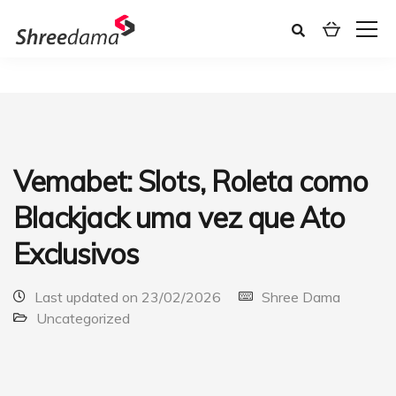
Vemabet: Slots, Roleta como
Blackjack uma vez que Ato
Exclusivos
Last updated on 23/02/2026
Shree Dama
Uncategorized