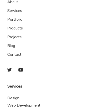
About
Services
Portfolio
Products
Projects
Blog
Contact
Services
Design
Web Development