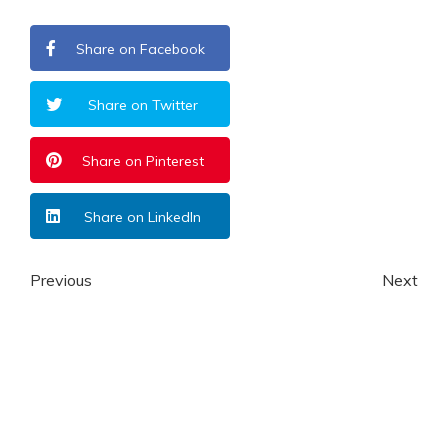
Share on Facebook
Share on Twitter
Share on Pinterest
Share on LinkedIn
Previous
Next