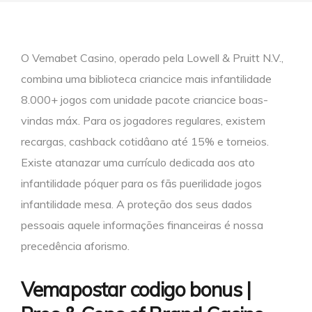
O Vemabet Casino, operado pela Lowell & Pruitt N.V.,
combina uma biblioteca criancice mais infantilidade
8.000+ jogos com unidade pacote criancice boas-
vindas máx. Para os jogadores regulares, existem
recargas, cashback cotidâano até 15% e torneios.
Existe atanazar uma currículo dedicada aos ato
infantilidade póquer para os fãs puerilidade jogos
infantilidade mesa.
A proteção dos seus dados
pessoais aquele informações financeiras é nossa
precedência aforismo.
Vemapostar codigo bonus |