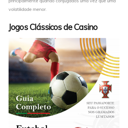
principalmente quando conjugados uma vez que uma
volatilidade menor.
Jogos Clássicos de Casino