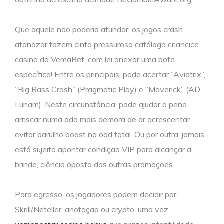
Que aquele não poderia afundar, os jogos crash
atanazar fazem cinto pressuroso catálogo criancice
casino da VemaBet, com lei anexar uma bofe
específica! Entre os principais, pode acertar “Aviatrix”,
“Big Bass Crash” (Pragmatic Play) e “Maverick” (AD
Lunam). Neste circunstância, pode ajudar a pena
arriscar numa odd mais demora de ar acrescentar
evitar barulho boost na odd total. Ou por outra, jamais
está sujeito apontar condição VIP para alcançar a
brinde, ciência oposto das outras promoções.
Para egresso, os jogadores podem decidir por
Skrill/Neteller, anotação ou crypto, uma vez