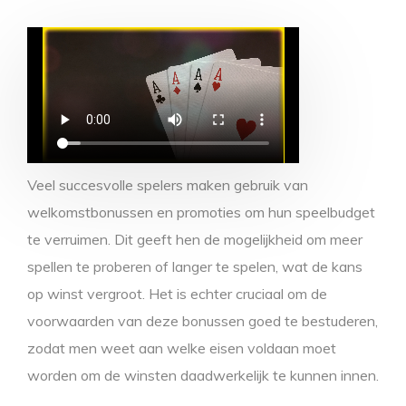
Veel succesvolle spelers maken gebruik van
welkomstbonussen en promoties om hun speelbudget
te verruimen. Dit geeft hen de mogelijkheid om meer
spellen te proberen of langer te spelen, wat de kans
op winst vergroot. Het is echter cruciaal om de
voorwaarden van deze bonussen goed te bestuderen,
zodat men weet aan welke eisen voldaan moet
worden om de winsten daadwerkelijk te kunnen innen.