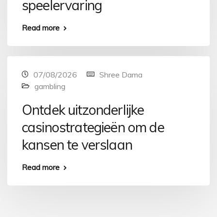
speelervaring
Read more
07/08/2026
Shree Dama
gambling
Ontdek uitzonderlijke
casinostrategieën om de
kansen te verslaan
Read more