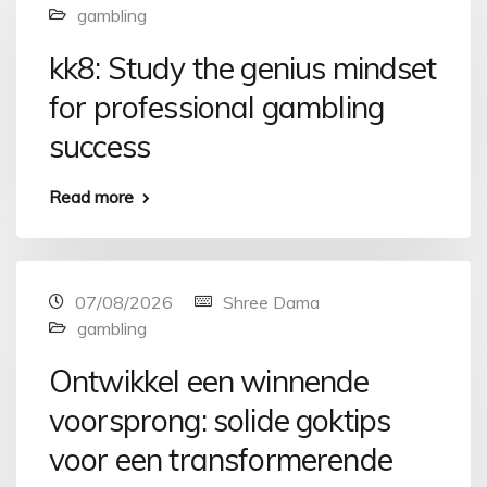
gambling
kk8: Study the genius mindset
for professional gambling
success
Read more
07/08/2026
Shree Dama
gambling
Ontwikkel een winnende
voorsprong: solide goktips
voor een transformerende