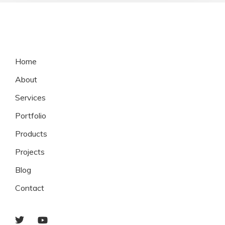
Home
About
Services
Portfolio
Products
Projects
Blog
Contact