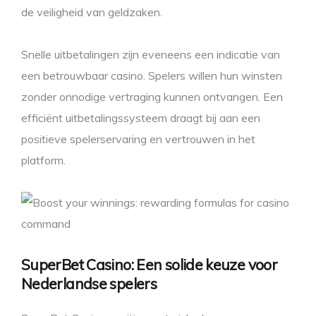
de veiligheid van geldzaken.
Snelle uitbetalingen zijn eveneens een indicatie van
een betrouwbaar casino. Spelers willen hun winsten
zonder onnodige vertraging kunnen ontvangen. Een
efficiënt uitbetalingssysteem draagt bij aan een
positieve spelerservaring en vertrouwen in het
platform.
SuperBet Casino: Een solide keuze voor
Nederlandse spelers