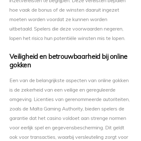
inzetvereisten te begrijpen. Deze vereisten bepalen
hoe vaak de bonus of de winsten daaruit ingezet
moeten worden voordat ze kunnen worden
uitbetaald. Spelers die deze voorwaarden negeren,
lopen het risico hun potentiële winsten mis te lopen.
Veiligheid en betrouwbaarheid bij online
gokken
Een van de belangrijkste aspecten van online gokken
is de zekerheid van een veilige en gereguleerde
omgeving. Licenties van gerenommeerde autoriteiten,
zoals de Malta Gaming Authority, bieden spelers de
garantie dat het casino voldoet aan strenge normen
voor eerlijk spel en gegevensbescherming. Dit geldt
ook voor transacties, waarbij versleuteling zorgt voor