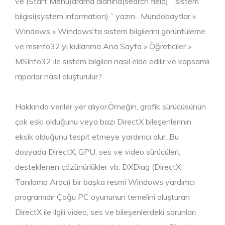
ve (Start Menu)arama alanına(search field) ” sistem
bilgisi(system information) ” yazın . Mundobaytlar »
Windows » Windows’ta sistem bilgilerini görüntüleme
ve msinfo32’yi kullanma Ana Sayfa » Öğreticiler »
MSInfo32 ile sistem bilgileri nasıl elde edilir ve kapsamlı
raporlar nasıl oluşturulur?
Hakkında veriler yer alıyor.Örneğin, grafik sürücüsünün
çok eski olduğunu veya bazı DirectX bileşenlerinin
eksik olduğunu tespit etmeye yardımcı olur. Bu
dosyada DirectX, GPU, ses ve video sürücüleri,
desteklenen çözünürlükler vb. DXDiag (DirectX
Tanılama Aracı) bir başka resmi Windows yardımcı
programıdır Çoğu PC oyununun temelini oluşturan
DirectX ile ilgili video, ses ve bileşenlerdeki sorunları