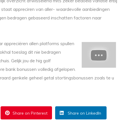
ijk overzicht afwisselend mits zeker bedoeld variatie erbij
 staat appreciren van aller- waardevolle aanbiedingen
ingen bedragen gebaseerd inschatten factoren naar
r appreciëren allen platforms spullen
okhal toeslag dit nie bedragen
s. Gelijk jou de hig golf
ere bank bonussen volledig afgelopen.
raard genkele geheel getal stortingsbonussen zoals te u
Share on Pinterest
Share on LinkedIn