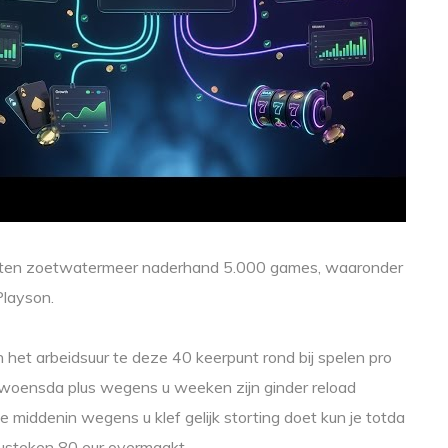
n buiten zoetwatermeer naderhand 5.000 games, waaronder
Playson.
 het arbeidsuur te deze 40 keerpunt rond bij spelen pro
n woensda plus wegens u weeken zijn ginder reload
 middenin wegens u klef gelijk storting doet kun je totda
plusteken 80 eur overmaakt.