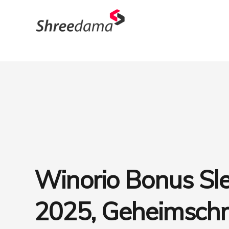
Winorio Bonus Sl
2025, Geheimschr