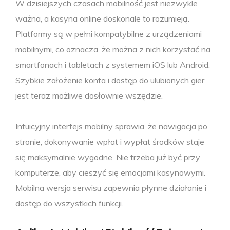
W dzisiejszych czasach mobilność jest niezwykle
ważna, a kasyna online doskonale to rozumieją.
Platformy są w pełni kompatybilne z urządzeniami
mobilnymi, co oznacza, że można z nich korzystać na
smartfonach i tabletach z systemem iOS lub Android.
Szybkie założenie konta i dostęp do ulubionych gier
jest teraz możliwe dosłownie wszędzie.
Intuicyjny interfejs mobilny sprawia, że nawigacja po
stronie, dokonywanie wpłat i wypłat środków staje
się maksymalnie wygodne. Nie trzeba już być przy
komputerze, aby cieszyć się emocjami kasynowymi.
Mobilna wersja serwisu zapewnia płynne działanie i
dostęp do wszystkich funkcji.