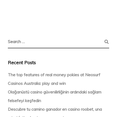
Recent Posts
The top features of real money pokies at Neosurf
Casinos Australia: play and win
Olağanüstü casino güvenilirliğinin ardındaki sağlam
felsefeyi keşfedin
Descubre tu camino ganador en casino roobet, una