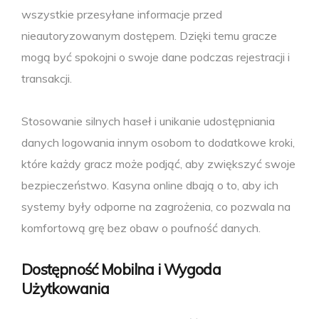
wszystkie przesyłane informacje przed
nieautoryzowanym dostępem. Dzięki temu gracze
mogą być spokojni o swoje dane podczas rejestracji i
transakcji.
Stosowanie silnych haseł i unikanie udostępniania
danych logowania innym osobom to dodatkowe kroki,
które każdy gracz może podjąć, aby zwiększyć swoje
bezpieczeństwo. Kasyna online dbają o to, aby ich
systemy były odporne na zagrożenia, co pozwala na
komfortową grę bez obaw o poufność danych.
Dostępność Mobilna i Wygoda
Użytkowania