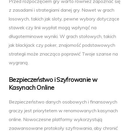
Przed rozpoczęciem gry warto również zapoznać się
z zasadami i strategiami danej gry. Nawet w grach
losowych, takich jak sloty, pewne wybory dotyczące
stawek czy linii wypłat mogą wpłynąć na
długoterminowe wyniki. W grach stołowych, takich
jak blackjack czy poker, znajomość podstawowych
strategii może znacząco poprawić Twoje szanse na
wygraną.
Bezpieczeństwo i Szyfrowanie w
Kasynach Online
Bezpieczeństwo danych osobowych i finansowych
graczy jest priorytetem w renomowanych kasynach
online. Nowoczesne platformy wykorzystują
zaawansowane protokoły szyfrowania, aby chronić