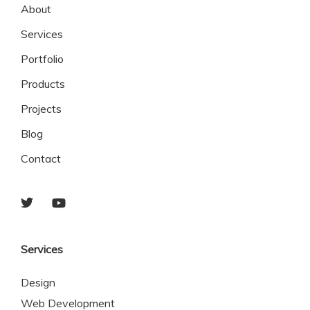
About
Services
Portfolio
Products
Projects
Blog
Contact
Services
Design
Web Development