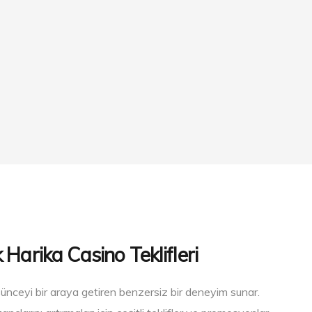
 Harika Casino Teklifleri
ünceyi bir araya getiren benzersiz bir deneyim sunar.