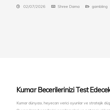
02/07/2026
Shree Dama
gambling
Kumar Becerilerinizi Test Edecek
Kumar dünyası, heyecan verici oyunlar ve stratejik düş