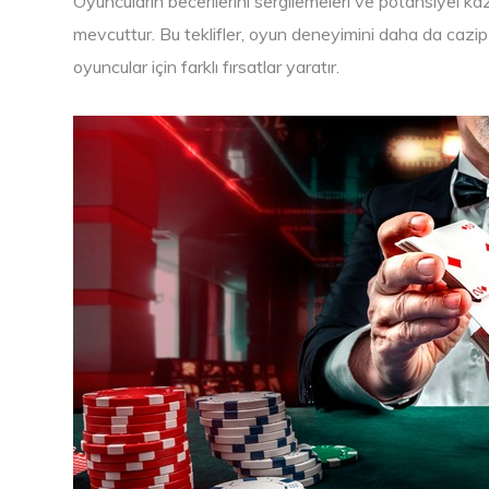
Oyuncuların becerilerini sergilemeleri ve potansiyel kaza
mevcuttur. Bu teklifler, oyun deneyimini daha da cazi
oyuncular için farklı fırsatlar yaratır.