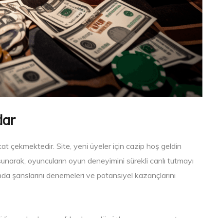
lar
kat çekmektedir. Site, yeni üyeler için cazip hoş geldin
unarak, oyuncuların oyun deneyimini sürekli canlı tutmayı
rında şanslarını denemeleri ve potansiyel kazançlarını