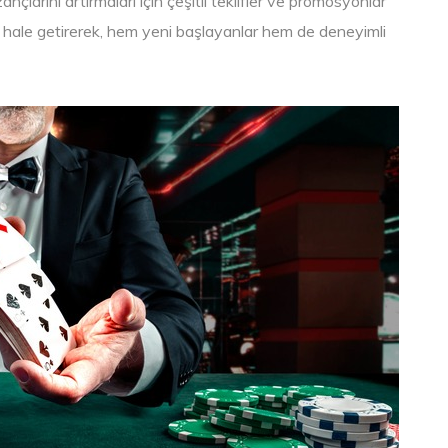
nçlarını artırmaları için çeşitli teklifler ve promosyonlar
p hale getirerek, hem yeni başlayanlar hem de deneyimli