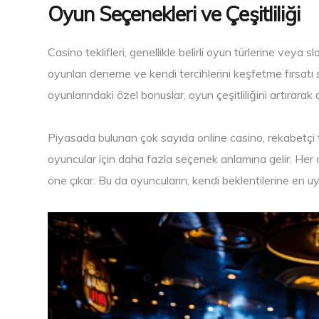
Oyun Seçenekleri ve Çeşitliliği
Casino teklifleri, genellikle belirli oyun türlerine veya 
oyunları deneme ve kendi tercihlerini keşfetme fırsat
oyunlarındaki özel bonuslar, oyun çeşitliliğini artırarak
Piyasada bulunan çok sayıda online casino, rekabetçi t
oyuncular için daha fazla seçenek anlamına gelir. Her
öne çıkar. Bu da oyuncuların, kendi beklentilerine en uy