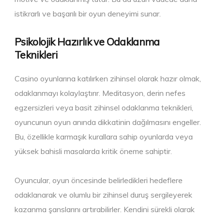
istikrarlı ve başarılı bir oyun deneyimi sunar.
Psikolojik Hazırlık ve Odaklanma
Teknikleri
Casino oyunlarına katılırken zihinsel olarak hazır olmak,
odaklanmayı kolaylaştırır. Meditasyon, derin nefes
egzersizleri veya basit zihinsel odaklanma teknikleri,
oyuncunun oyun anında dikkatinin dağılmasını engeller.
Bu, özellikle karmaşık kurallara sahip oyunlarda veya
yüksek bahisli masalarda kritik öneme sahiptir.
Oyuncular, oyun öncesinde belirledikleri hedeflere
odaklanarak ve olumlu bir zihinsel duruş sergileyerek
kazanma şanslarını artırabilirler. Kendini sürekli olarak