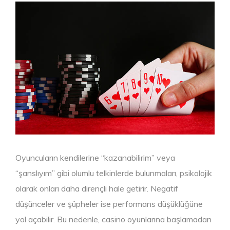
Oyuncuların kendilerine “kazanabilirim” veya
“şanslıyım” gibi olumlu telkinlerde bulunmaları, psikolojik
olarak onları daha dirençli hale getirir. Negatif
düşünceler ve şüpheler ise performans düşüklüğüne
yol açabilir. Bu nedenle, casino oyunlarına başlamadan