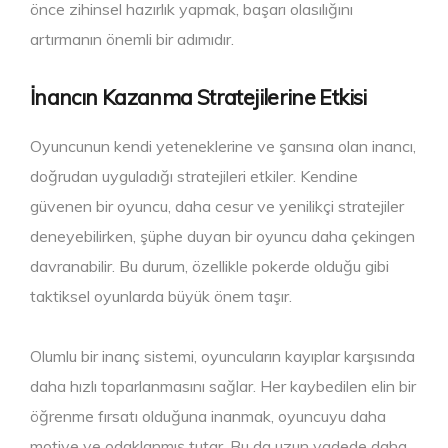
önce zihinsel hazırlık yapmak, başarı olasılığını
artırmanın önemli bir adımıdır.
İnancın Kazanma Stratejilerine Etkisi
Oyuncunun kendi yeteneklerine ve şansına olan inancı,
doğrudan uyguladığı stratejileri etkiler. Kendine
güvenen bir oyuncu, daha cesur ve yenilikçi stratejiler
deneyebilirken, şüphe duyan bir oyuncu daha çekingen
davranabilir. Bu durum, özellikle pokerde olduğu gibi
taktiksel oyunlarda büyük önem taşır.
Olumlu bir inanç sistemi, oyuncuların kayıplar karşısında
daha hızlı toparlanmasını sağlar. Her kaybedilen elin bir
öğrenme fırsatı olduğuna inanmak, oyuncuyu daha
motive ve odaklanmış tutar. Bu da uzun vadede daha