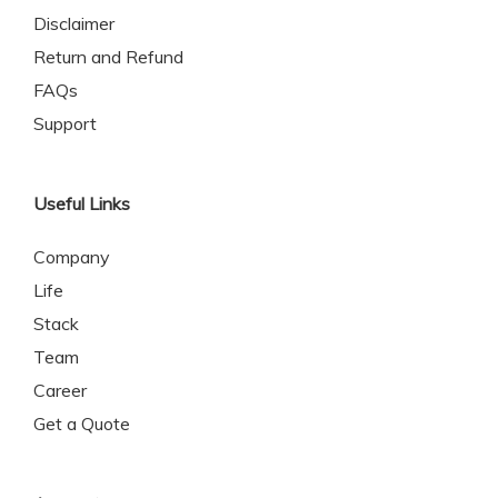
Disclaimer
Return and Refund
FAQs
Support
Useful Links
Company
Life
Stack
Team
Career
Get a Quote