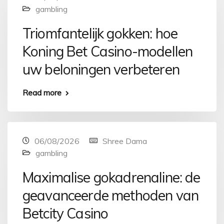
gambling
Triomfantelijk gokken: hoe
Koning Bet Casino-modellen
uw beloningen verbeteren
Read more
06/08/2026
Shree Dama
gambling
Maximalise gokadrenaline: de
geavanceerde methoden van
Betcity Casino