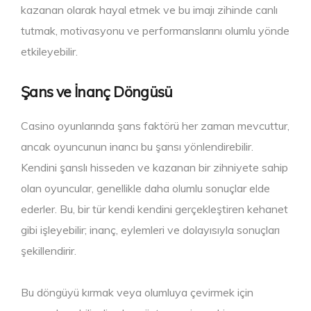
kazanan olarak hayal etmek ve bu imajı zihinde canlı
tutmak, motivasyonu ve performanslarını olumlu yönde
etkileyebilir.
Şans ve İnanç Döngüsü
Casino oyunlarında şans faktörü her zaman mevcuttur,
ancak oyuncunun inancı bu şansı yönlendirebilir.
Kendini şanslı hisseden ve kazanan bir zihniyete sahip
olan oyuncular, genellikle daha olumlu sonuçlar elde
ederler. Bu, bir tür kendi kendini gerçekleştiren kehanet
gibi işleyebilir; inanç, eylemleri ve dolayısıyla sonuçları
şekillendirir.
Bu döngüyü kırmak veya olumluya çevirmek için