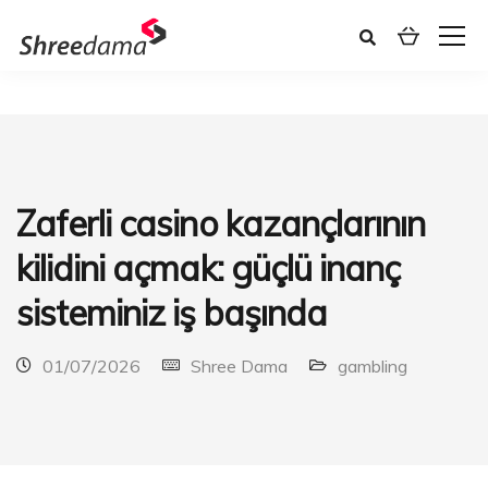
Zaferli casino kazançlarının
kilidini açmak: güçlü inanç
sisteminiz iş başında
01/07/2026
Shree Dama
gambling