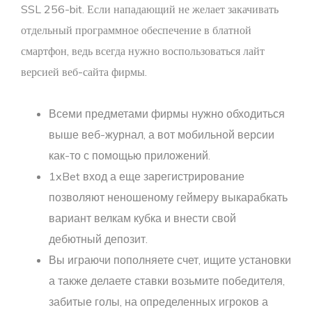
SSL 256-bit. Если нападающий не желает закачивать
отдельный программное обеспечение в блатной
смартфон, ведь всегда нужно воспользоваться лайт
версией веб-сайта фирмы.
Всеми предметами фирмы нужно обходиться
выше веб-журнал, а вот мобильной версии
как-то с помощью приложений.
1xBet вход а еще зарегистрирование
позволяют неношеному геймеру выкарабкать
вариант велкам кубка и внести свой
дебютный депозит.
Вы играючи пополняете счет, ищите установки
а также делаете ставки возьмите победителя,
забитые голы, на определенных игроков а