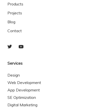
Products
Projects
Blog
Contact
Services
Design
Web Development
App Development
SE Optimization
Digital Marketing