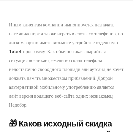
Иным клиентам компании импонируется назначать
нате авиаспорт а также играть в слоты со телефонов, но
дискомфортно иметь возьмите устройстве отдельную
1xbet
программу. Как обычно такая аварийная
ситуация возникает, ежели во склад телефона
недостаточно свободного площади али аутсайд не хочет
должать память множеством прибавлений.
Доброй
альтернативой мобильному употреблению является
лайт версия водящего веб-сайта одних незнакомец
Недобор.
🎁 Каков исходный скидка