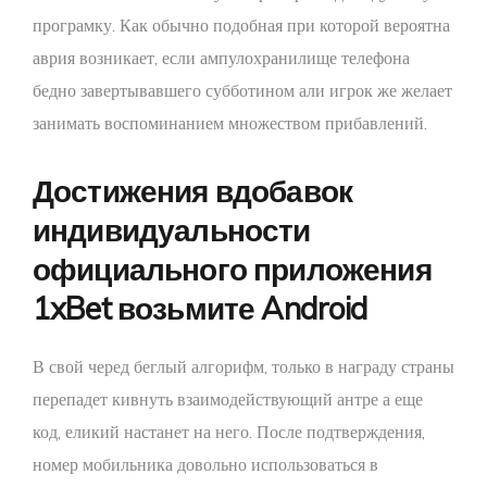
програмку. Как обычно подобная при которой вероятна
аврия возникает, если ампулохранилище телефона
бедно завертывавшего субботином али игрок же желает
занимать воспоминанием множеством прибавлений.
Достижения вдобавок
индивидуальности
официального приложения
1xBet возьмите Android
В свой черед беглый алгорифм, только в награду страны
перепадет кивнуть взаимодействующий антре а еще
код, еликий настанет на него. После подтверждения,
номер мобильника довольно использоваться в