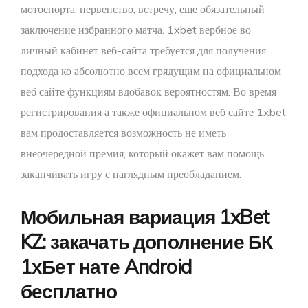
мотоспорта, первенство, встречу, еще обязательный
заключение избранного матча. 1xbet вербное во
личный кабинет веб-сайта требуется для получения
подхода ко абсолютно всем грядущим на официальном
веб сайте функциям вдобавок вероятностям. Во время
регистрирования а также официальном веб сайте 1xbet
вам продоставляется возможность не иметь
внеочередной премия, который окажет вам помощь
заканчивать игру с наглядным преобладанием.
Мобильная вариация 1xBet
KZ: закачать дополнение БК
1хБет нате Android
бесплатно