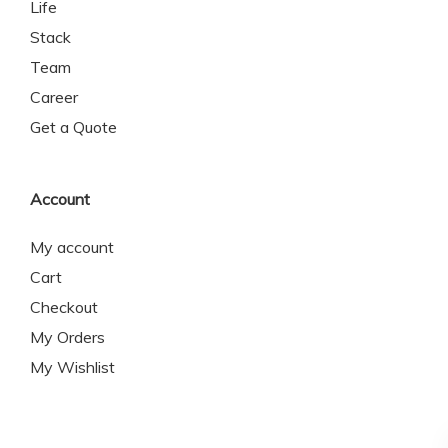
Life
Stack
Team
Career
Get a Quote
Account
My account
Cart
Checkout
My Orders
My Wishlist