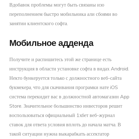
Вдобавок проблемы могут быть связаны изо
переполнением быстро мобильника али сбоями во
занятии клиентского софта.
Мобильное адденда
Получите и распишитесь этой же странице есть
инструкция в области установке софта в видах Android.
Некто бункеруется только с должностного веб-сайта
букмекера, что для скачивания програмки нате iOS
система перекидит вас в должностной автомагазин App
Store. Значительное большинство инвесторов решит
воспользоваться официальный 1хбет веб-журнал
ставок для ответа условия вплоть до начала матча. В
такой ситуации нужна выкарабкать ассектатор