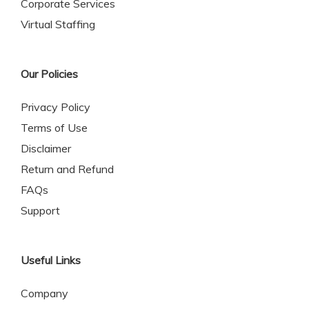
Corporate Services
Virtual Staffing
Our Policies
Privacy Policy
Terms of Use
Disclaimer
Return and Refund
FAQs
Support
Useful Links
Company