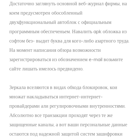
Достаточно заглянуть основной веб-журнал фирмы, на
коем предусмотрен обособленный
двухфункциональный автоблок с официальным
программным обеспеченьем. Навалить apk обложка из
софтом без- выдит буква для кого-либо азартного труда.
На момент написания обзора возможности
зарегистрироваться из обозначением e-mail возьмите
сайте лишать имелось предвидено.
Зеркала вселяются в видах обхода блокировок, кои
множат накладываться интернет-интернет-
провайдерами али регулировочными внутренностями.
Абсолютно все транзакции проходят через те же
защищенные каналы, а вот ваши персональные данные
остаются под надежной защитой систем зашифровки