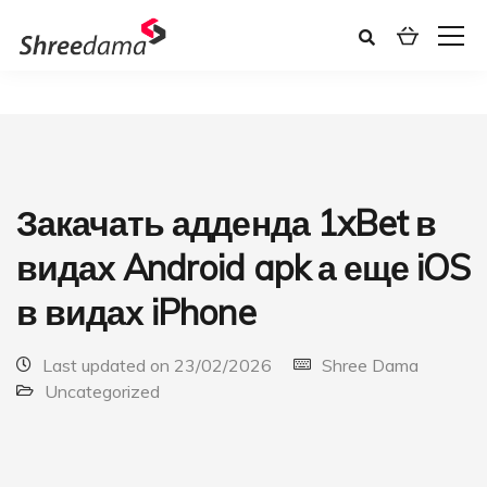
Закачать адденда 1xBet в
видах Android apk а еще iOS
в видах iPhone
Last updated on 23/02/2026
Shree Dama
Uncategorized