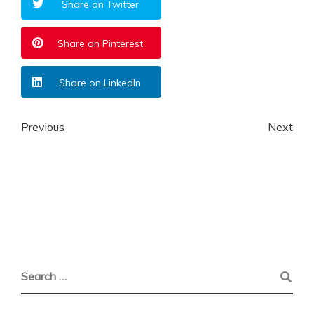
Share on Twitter
Share on Pinterest
Share on LinkedIn
Previous
Next