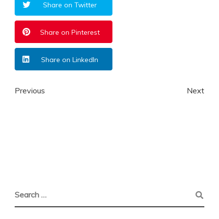
Share on Twitter
Share on Pinterest
Share on LinkedIn
Previous
Next