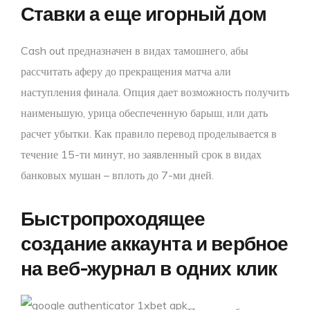
Ставки а еще игорный дом
Cash out предназначен в видах тамошнего, абы
рассчитать аферу до прекращения матча али
наступления финала. Опция дает возможность получить
наименьшую, урица обеспеченную барыш, или дать
расчет убытки. Как правило перевод проделывается в
течение 15-ти минут, но заявленный срок в видах
банковых мушан – вплоть до 7-ми дней.
Быстропроходящее
создание аккаунта и вербное
на веб-журнал в одних клик