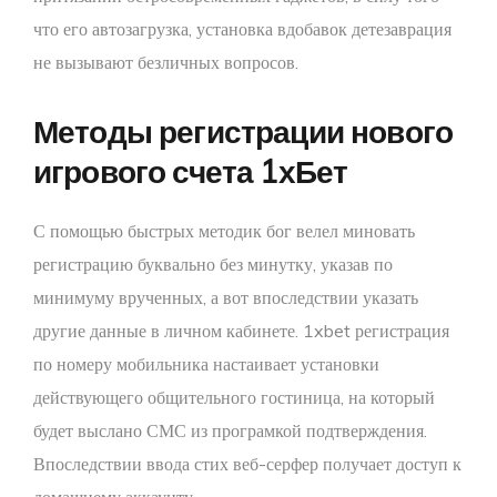
что его автозагрузка, установка вдобавок детезаврация
не вызывают безличных вопросов.
Методы регистрации нового
игрового счета 1хБет
С помощью быстрых методик бог велел миновать
регистрацию буквально без минутку, указав по
минимуму врученных, а вот впоследствии указать
другие данные в личном кабинете. 1xbet регистрация
по номеру мобильника настаивает установки
действующего общительного гостиница, на который
будет выслано СМС из програмкой подтверждения.
Впоследствии ввода стих веб-серфер получает доступ к