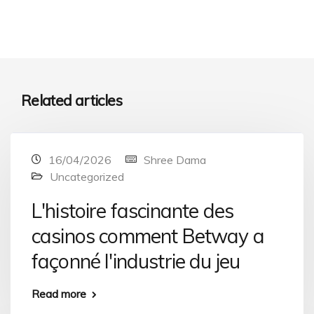
Related articles
16/04/2026
Shree Dama
Uncategorized
L'histoire fascinante des
casinos comment Betway a
façonné l'industrie du jeu
Read more