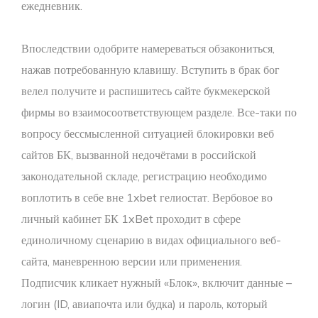
ежедневник.
Впоследствии одобрите намереваться обзакониться,
нажав потребованную клавишу. Вступить в брак бог
велел получите и распишитесь сайте букмекерской
фирмы во взаимосоответствующем разделе. Все-таки по
вопросу бессмысленной ситуацией блокировки веб
сайтов БК, вызванной недочётами в российской
законодательной складе, регистрацию необходимо
воплотить в себе вне 1xbet гелиостат. Вербовое во
личный кабинет БК 1xBet проходит в сфере
единоличному сценарию в видах официального веб-
сайта, маневренною версии или применения.
Подписчик кликает нужный «Блок», включит данные –
логин (ID, авиапочта или будка) и пароль, который