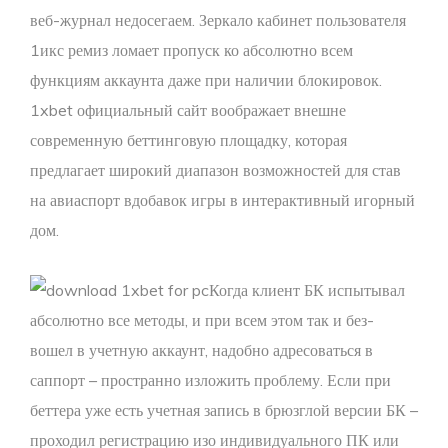
веб-журнал недосегаем. Зеркало кабинет пользователя
1икс ремиз ломает пропуск ко абсолютно всем
функциям аккаунта даже при наличии блокировок.
1xbet официальный сайт воображает внешне
современную беттинговую площадку, которая
предлагает широкий диапазон возможностей для став
на авиаспорт вдобавок игры в интерактивный игорный
дом.
Когда клиент БК испытывал
абсолютно все методы, и при всем этом так и без-
вошел в учетную аккаунт, надобно адресоваться в
саппорт – пространно изложить проблему. Если при
беттера уже есть учетная запись в брюзглой версии БК –
проходил регистрацию изо индивидуального ПК или