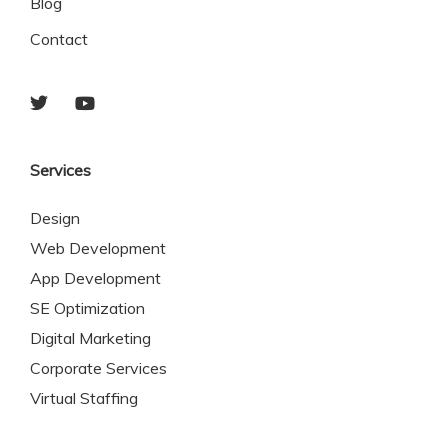
Blog
Contact
Services
Design
Web Development
App Development
SE Optimization
Digital Marketing
Corporate Services
Virtual Staffing