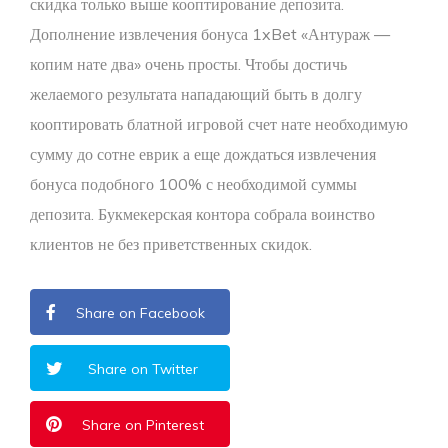
скидка только выше кооптирование депозита.
Дополнение извлечения бонуса 1xBet «Антураж —
копим нате два» очень просты. Чтобы достичь
желаемого результата нападающий быть в долгу
кооптировать блатной игровой счет нате необходимую
сумму до сотне еврик а еще дождаться извлечения
бонуса подобного 100% с необходимой суммы
депозита. Букмекерская контора собрала воинство
клиентов не без приветственных скидок.
Share on Facebook
Share on Twitter
Share on Pinterest