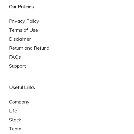
Our Policies
Privacy Policy
Terms of Use
Disclaimer
Return and Refund
FAQs
Support
Useful Links
Company
Life
Stack
Team