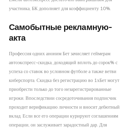
участника, БК дополняет для коэффициенту 10%.
Самобытные рекламную-
акта
Профессия одних аноним Бет зачисляет геймерам
автоэкспресс-скидка, доходящий вплоть до сорок% с
успеха со ставок во условном футболе а также ветви
киберспорта. Скидка без регистрацию во 1хБет могут
приобрести только до того незарегистрированные
игроки. Впоследствии сосредоточивания подписчик
проходит верификацию личности и вносит дебютный
вклад. Если все его операции курируют соглашениям
операции, он заслуживает зарадостный дар. Для