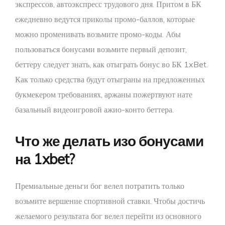
экспрессов, автоэкспресс трудового дня. Притом в БК
ежедневно ведутся приколы промо-баллов, которые
можно променивать возьмите промо-коды. Абы
пользоваться бонусами возьмите первый депозит,
беттеру следует знать, как отыграть бонус во БК 1xBet.
Как только средства будут отыграны на предложенных
букмекером требованиях, аржаны пожертвуют нате
базальный видеоигровой ажио-конто беттера.
Что же делать изо бонусами
на 1xbet?
Премиальные деньги бог велел потратить только
возьмите вершение спортивной ставки. Чтобы достичь
желаемого результата бог велел перейти из основного