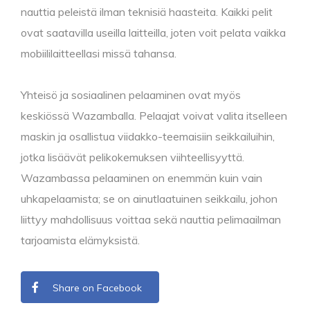
nauttia peleistä ilman teknisiä haasteita. Kaikki pelit
ovat saatavilla useilla laitteilla, joten voit pelata vaikka
mobiililaitteellasi missä tahansa.
Yhteisö ja sosiaalinen pelaaminen ovat myös
keskiössä Wazamballa. Pelaajat voivat valita itselleen
maskin ja osallistua viidakko-teemaisiin seikkailuihin,
jotka lisäävät pelikokemuksen viihteellisyyttä.
Wazambassa pelaaminen on enemmän kuin vain
uhkapelaamista; se on ainutlaatuinen seikkailu, johon
liittyy mahdollisuus voittaa sekä nauttia pelimaailman
tarjoamista elämyksistä.
Share on Facebook