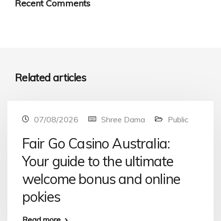
Recent Comments
Related articles
07/08/2026
Shree Dama
Public
Fair Go Casino Australia:
Your guide to the ultimate
welcome bonus and online
pokies
Read more