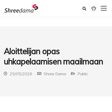
Aloittelijan opas
uhkapelaamisen maailmaan
25/05/2026
Shree Dama
Public