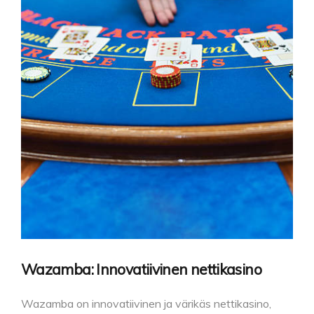
Wazamba: Innovatiivinen nettikasino
Wazamba on innovatiivinen ja värikäs nettikasino,