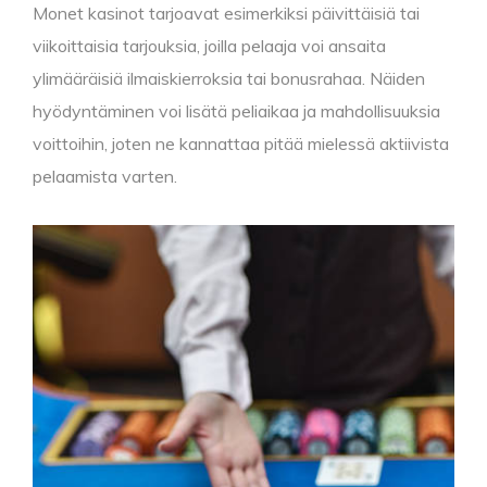
Monet kasinot tarjoavat esimerkiksi päivittäisiä tai
viikoittaisia tarjouksia, joilla pelaaja voi ansaita
ylimääräisiä ilmaiskierroksia tai bonusrahaa. Näiden
hyödyntäminen voi lisätä peliaikaa ja mahdollisuuksia
voittoihin, joten ne kannattaa pitää mielessä aktiivista
pelaamista varten.