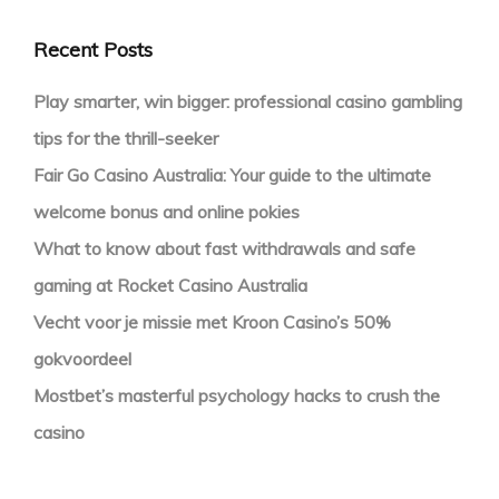
Recent Posts
Play smarter, win bigger: professional casino gambling
tips for the thrill-seeker
Fair Go Casino Australia: Your guide to the ultimate
welcome bonus and online pokies
What to know about fast withdrawals and safe
gaming at Rocket Casino Australia
Vecht voor je missie met Kroon Casino’s 50%
gokvoordeel
Mostbet’s masterful psychology hacks to crush the
casino