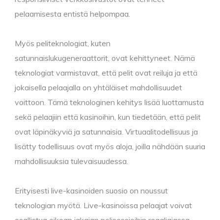
pelaamisesta entistä helpompaa.
Myös peliteknologiat, kuten
satunnaislukugeneraattorit, ovat kehittyneet. Nämä
teknologiat varmistavat, että pelit ovat reiluja ja että
jokaisella pelaajalla on yhtäläiset mahdollisuudet
voittoon. Tämä teknologinen kehitys lisää luottamusta
sekä pelaajiin että kasinoihin, kun tiedetään, että pelit
ovat läpinäkyviä ja satunnaisia. Virtuaalitodellisuus ja
lisätty todellisuus ovat myös aloja, joilla nähdään suuria
mahdollisuuksia tulevaisuudessa.
Erityisesti live-kasinoiden suosio on noussut
teknologian myötä. Live-kasinoissa pelaajat voivat