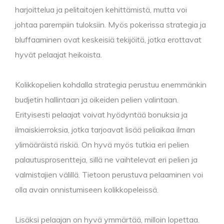
harjoittelua ja pelitaitojen kehittämistä, mutta voi
johtaa parempiin tuloksiin. Myös pokerissa strategia ja
bluffaaminen ovat keskeisiä tekijöitä, jotka erottavat
hyvät pelaajat heikoista.
Kolikkopelien kohdalla strategia perustuu enemmänkin
budjetin hallintaan ja oikeiden pelien valintaan.
Erityisesti pelaajat voivat hyödyntää bonuksia ja
ilmaiskierroksia, jotka tarjoavat lisää peliaikaa ilman
ylimääräistä riskiä. On hyvä myös tutkia eri pelien
palautusprosentteja, sillä ne vaihtelevat eri pelien ja
valmistajien välillä. Tietoon perustuva pelaaminen voi
olla avain onnistumiseen kolikkopeleissä.
Lisäksi pelaajan on hyvä ymmärtää, milloin lopettaa.