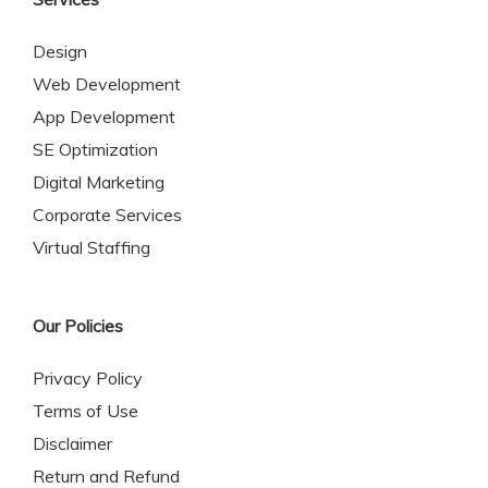
Design
Web Development
App Development
SE Optimization
Digital Marketing
Corporate Services
Virtual Staffing
Our Policies
Privacy Policy
Terms of Use
Disclaimer
Return and Refund