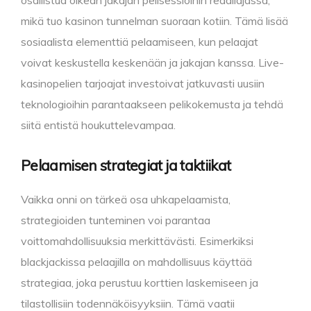
osallistua oikean jakajan pelisessioihin reaaliajassa,
mikä tuo kasinon tunnelman suoraan kotiin. Tämä lisää
sosiaalista elementtiä pelaamiseen, kun pelaajat
voivat keskustella keskenään ja jakajan kanssa. Live-
kasinopelien tarjoajat investoivat jatkuvasti uusiin
teknologioihin parantaakseen pelikokemusta ja tehdä
siitä entistä houkuttelevampaa.
Pelaamisen strategiat ja taktiikat
Vaikka onni on tärkeä osa uhkapelaamista,
strategioiden tunteminen voi parantaa
voittomahdollisuuksia merkittävästi. Esimerkiksi
blackjackissa pelaajilla on mahdollisuus käyttää
strategiaa, joka perustuu korttien laskemiseen ja
tilastollisiin todennäköisyyksiin. Tämä vaatii