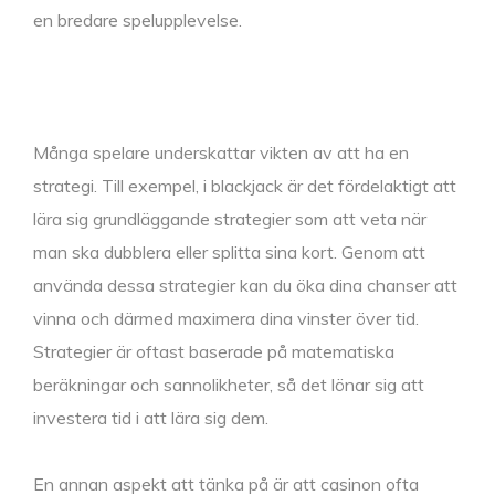
en bredare spelupplevelse.
Många spelare underskattar vikten av att ha en
strategi. Till exempel, i blackjack är det fördelaktigt att
lära sig grundläggande strategier som att veta när
man ska dubblera eller splitta sina kort. Genom att
använda dessa strategier kan du öka dina chanser att
vinna och därmed maximera dina vinster över tid.
Strategier är oftast baserade på matematiska
beräkningar och sannolikheter, så det lönar sig att
investera tid i att lära sig dem.
En annan aspekt att tänka på är att casinon ofta