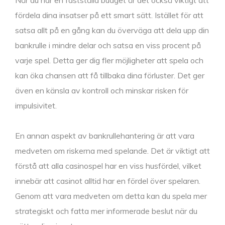
När du har en fastställd budget är det också viktigt att
fördela dina insatser på ett smart sätt. Istället för att
satsa allt på en gång kan du överväga att dela upp din
bankrulle i mindre delar och satsa en viss procent på
varje spel. Detta ger dig fler möjligheter att spela och
kan öka chansen att få tillbaka dina förluster. Det ger
även en känsla av kontroll och minskar risken för
impulsivitet.
En annan aspekt av bankrullehantering är att vara
medveten om riskerna med spelande. Det är viktigt att
förstå att alla casinospel har en viss husfördel, vilket
innebär att casinot alltid har en fördel över spelaren.
Genom att vara medveten om detta kan du spela mer
strategiskt och fatta mer informerade beslut när du