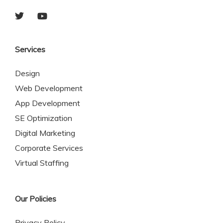
Services
Design
Web Development
App Development
SE Optimization
Digital Marketing
Corporate Services
Virtual Staffing
Our Policies
Privacy Policy