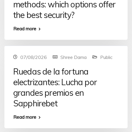
methods: which options offer
the best security?
Read more
07/08/2026
Shree Dama
Public
Ruedas de la fortuna
electrizantes: Lucha por
grandes premios en
Sapphirebet
Read more