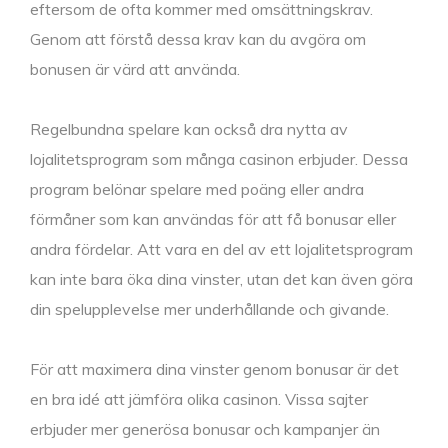
eftersom de ofta kommer med omsättningskrav.
Genom att förstå dessa krav kan du avgöra om
bonusen är värd att använda.
Regelbundna spelare kan också dra nytta av
lojalitetsprogram som många casinon erbjuder. Dessa
program belönar spelare med poäng eller andra
förmåner som kan användas för att få bonusar eller
andra fördelar. Att vara en del av ett lojalitetsprogram
kan inte bara öka dina vinster, utan det kan även göra
din spelupplevelse mer underhållande och givande.
För att maximera dina vinster genom bonusar är det
en bra idé att jämföra olika casinon. Vissa sajter
erbjuder mer generösa bonusar och kampanjer än