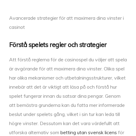
Avancerade strategier för att maximera dina vinster i
casinot
Förstå spelets regler och strategier
Att förstå reglerna för de casinospel du väljer att spela
är avgörande för att maximera dina vinster. Olika spel
har olika mekanismer och utbetalningsstrukturer, vilket
innebär att det är viktigt att läsa på och förstå hur
spelet fungerar innan du satsar dina pengar. Genom
att bemästra grunderna kan du fatta mer informerade
beslut under spelets gång, vilket i sin tur kan leda till
högre vinster. Dessutom kan det vara värdefullt att
utforska alternativ som
betting utan svensk licens
för