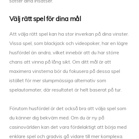
sätter dina insatser.
Välj rätt spel för dina mål
Att välja rätt spel kan ha stor inverkan på dina vinster.
Vissa spel, som blackjack och videopoker, har en lägre
husfördel än andra, vilket innebär att du har större
chans att vinna på lång sikt. Om ditt mål är att
maximera vinsterna bör du fokusera på dessa spel
istället för mer slumpmässiga alternativ som
spelautomater, där resultatet är helt baserat på tur.
Förutom husfördel är det också bra att välja spel som
du känner dig bekväm med. Om du är ny på
casinovärlden kan det vara fördelaktigt att börja med
enklare spel och gradvis gå vidare till mer komplexa.