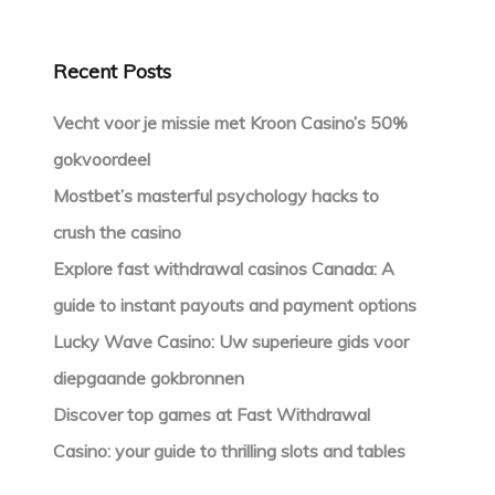
Recent Posts
Vecht voor je missie met Kroon Casino’s 50%
gokvoordeel
Mostbet’s masterful psychology hacks to
crush the casino
Explore fast withdrawal casinos Canada: A
guide to instant payouts and payment options
Lucky Wave Casino: Uw superieure gids voor
diepgaande gokbronnen
Discover top games at Fast Withdrawal
Casino: your guide to thrilling slots and tables