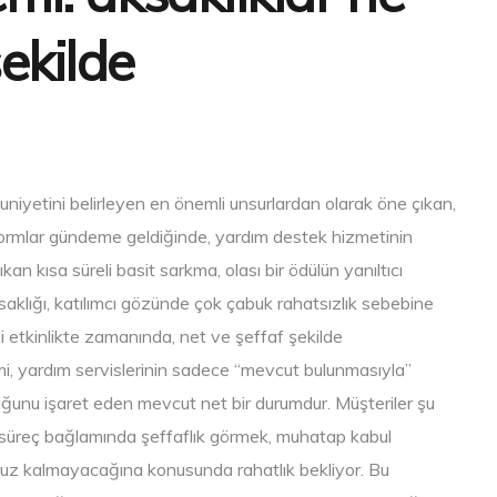
şekilde
niyetini belirleyen en önemli unsurlardan olarak öne çıkan,
formlar gündeme geldiğinde, yardım destek hizmetinin
kan kısa süreli basit sarkma, olası bir ödülün yanıltıcı
ksaklığı, katılımcı gözünde çok çabuk rahatsızlık sebebine
gi etkinlikte zamanında, net ve şeffaf şekilde
imi, yardım servislerinin sadece “mevcut bulunmasıyla”
duğunu işaret eden mevcut net bir durumdur. Müşteriler şu
k süreç bağlamında şeffaflık görmek, muhatap kabul
aruz kalmayacağına konusunda rahatlık bekliyor. Bu