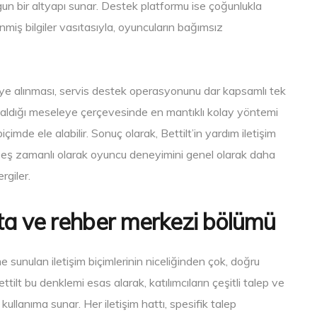
ygun bir altyapı sunar. Destek platformu ise çoğunlukla
iş bilgiler vasıtasıyla, oyuncuların bağımsız
vreye alınması, servis destek operasyonunu dar kapsamlı tek
 kaldığı meseleye çerçevesinde en mantıklı kolay yöntemi
içimde ele alabilir. Sonuç olarak, Bettilt’in yardım iletişim
 eş zamanlı olarak oyuncu deneyimini genel olarak daha
rgiler.
sta ve rehber merkezi bölümü
me sunulan iletişim biçimlerinin niceliğinden çok, doğru
ttilt bu denklemi esas alarak, katılımcıların çeşitli talep ve
kullanıma sunar. Her iletişim hattı, spesifik talep