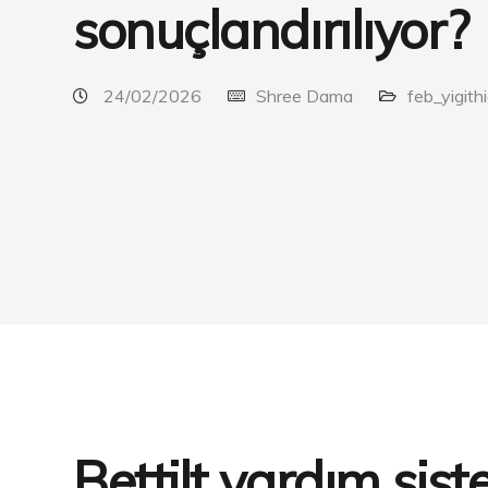
sonuçlandırılıyor?
24/02/2026
Shree Dama
feb_yigithi
Bettilt yardım sist