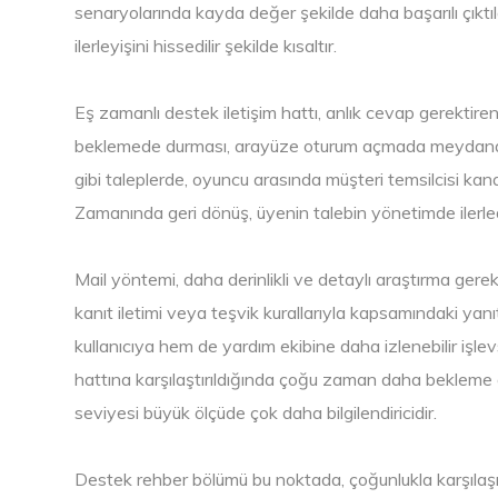
senaryolarında kayda değer şekilde daha başarılı çıktı
ilerleyişini hissedilir şekilde kısaltır.
Eş zamanlı destek iletişim hattı, anlık cevap gerektir
beklemede durması, arayüze oturum açmada meydana ge
gibi taleplerde, oyuncu arasında müşteri temsilcisi kanal
Zamanında geri dönüş, üyenin talebin yönetimde ilerle
Mail yöntemi, daha derinlikli ve detaylı araştırma gerek
kanıt iletimi veya teşvik kurallarıyla kapsamındaki yanıt 
kullanıcıya hem de yardım ekibine daha izlenebilir işlev
hattına karşılaştırıldığında çoğu zaman daha bekleme g
seviyesi büyük ölçüde çok daha bilgilendiricidir.
Destek rehber bölümü bu noktada, çoğunlukla karşılaşıla