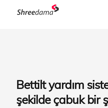
Bettilt yardım sist
şekilde çabuk bir 