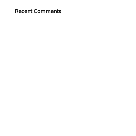
Recent Comments