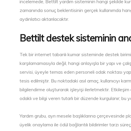
incelemede, Bettilt yardım sisteminin hangi şekilde kur
zamanında sonuç beklentisinin gerçek kullanımda hangi 
aydınlatıcı aktarılacaktır.
Bettilt destek sisteminin a
Tek bir internet tabanlı kumar sisteminde destek birimini
karşılamamasıyla değil, hangi anlayışla bir yapı ve çalışma
servisi, üyeyle temas eden personeli odak noktası yapan,
tesis edilmiştir. Bu noktadaki asıl amaç, kullanıcıyı karm
bilgilendirme oluşturarak işleyişi ilerletmektir. Etkil
odaklı ve bilgi veren tutarlı bir düzende kurgulanır; bu 
Yardım grubu, ayrı mesele başlıklarına çerçevesinde plan
üyelik onaylama ile ödül bağlantılı bildirimler tarzı süreçle