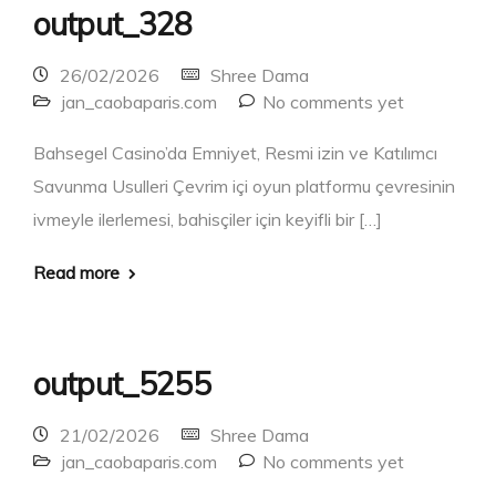
output_328
26/02/2026
Shree Dama
jan_caobaparis.com
No comments yet
Bahsegel Casino’da Emniyet, Resmi izin ve Katılımcı
Savunma Usulleri Çevrim içi oyun platformu çevresinin
ivmeyle ilerlemesi, bahisçiler için keyifli bir […]
Read more
output_5255
21/02/2026
Shree Dama
jan_caobaparis.com
No comments yet