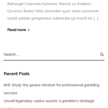
Bahsegel Casino’da Korunma, Ruhsat ve Katılımcı
Güvence İlkeleri Web üzerinden oyun sitesi çevresinin
süratli şekilde genişlemesi, kullanıcılar için keyifli bir […]
Read more
Recent Posts
kk8: Study the genius mindset for professional gambling
success
Unveil legendary casino assets: a gambler’s strategic