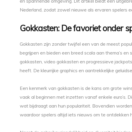
en spannende omgeving. Dit artikel biedt een uitgebre
Nederland, zodat zowel nieuwe als ervaren spelers een
Gokkasten: De favoriet onder s
Gokkasten zijn zonder twijfel een van de meest popula
begrijpen en bieden een breed scala aan thema’s en 
gokkasten, video gokkasten en progressieve jackpots, 
heeft. De kleurrijke graphics en aantrekkelijke gelui
Een kenmerk van gokkasten is de kans om grote winst
vaak al beginnen met inzetten vanaf enkele euro’s. D
wat bijdraagt aan hun populariteit. Bovendien worde
waardoor spelers altijd iets nieuws om te ontdekken 