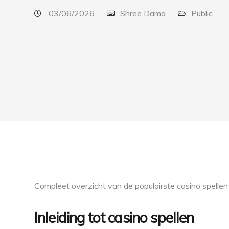
03/06/2026
Shree Dama
Public
Compleet overzicht van de populairste casino spellen
Inleiding tot casino spellen