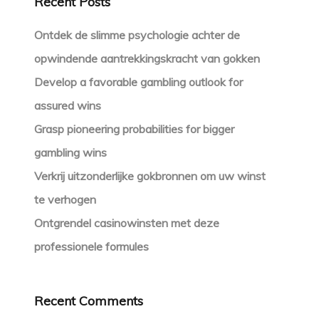
Recent Posts
Ontdek de slimme psychologie achter de
opwindende aantrekkingskracht van gokken
Develop a favorable gambling outlook for
assured wins
Grasp pioneering probabilities for bigger
gambling wins
Verkrij uitzonderlijke gokbronnen om uw winst
te verhogen
Ontgrendel casinowinsten met deze
professionele formules
Recent Comments