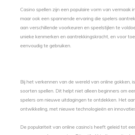
Casino spellen zijn een populaire vorm van vermaak i
maar ook een spannende ervaring die spelers aantrek
aan verschillende voorkeuren en speelstijlen te voldoe
unieke kenmerken en aantrekkingskracht, en voor toe
eenvoudig te gebruiken.
Bij het verkennen van de wereld van online gokken, i
soorten spellen. Dit helpt niet alleen beginners om
spelers om nieuwe uitdagingen te ontdekken. Het aan
ontwikkeling, met nieuwe technologieën en innovaties
De populariteit van online casino’s heeft geleid tot ee