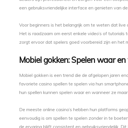
een gebruiksvriendelijke interface en genieten van de
Voor beginners is het belangrijk om te weten dat live
Het is raadzaam om eerst enkele video’s of tutorials t
zorgt ervoor dat spelers goed voorbereid zijn en het 
Mobiel gokken: Spelen waar en 
Mobiel gokken is een trend die de afgelopen jaren en
favoriete casino spellen te spelen via hun smartphone 
hun spellen kunnen spelen waar en wanneer ze maar w
De meeste online casino’s hebben hun platforms geop
eenvoudig is om spellen te spelen zonder in te boeten
de ervaring blijft consistent en gebruiksvriendelijk. D