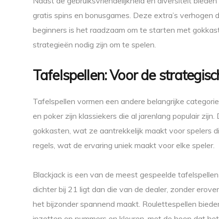
Naast de gebruiksvriendelijkheid en diversiteit bieden 
gratis spins en bonusgames. Deze extra’s verhogen d
beginners is het raadzaam om te starten met gokkast
strategieën nodig zijn om te spelen.
Tafelspellen: Voor de strategisc
Tafelspellen vormen een andere belangrijke categorie 
en poker zijn klassiekers die al jarenlang populair zij
gokkasten, wat ze aantrekkelijk maakt voor spelers di
regels, wat de ervaring uniek maakt voor elke speler.
Blackjack is een van de meest gespeelde tafelspellen 
dichter bij 21 ligt dan die van de dealer, zonder erov
het bijzonder spannend maakt. Roulettespellen biede
inzetten op nummers en kleuren, met de hoop dat het b