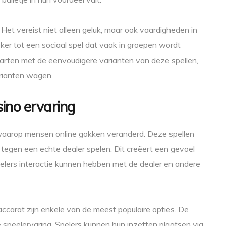
. Het vereist niet alleen geluk, maar ook vaardigheden in
ker tot een sociaal spel dat vaak in groepen wordt
tarten met de eenvoudigere varianten van deze spellen,
arianten wagen.
sino ervaring
 waarop mensen online gokken veranderd. Deze spellen
e tegen een echte dealer spelen. Dit creëert een gevoel
pelers interactie kunnen hebben met de dealer en andere
 baccarat zijn enkele van de meest populaire opties. De
e speelervaring. Spelers kunnen hun inzetten plaatsen via