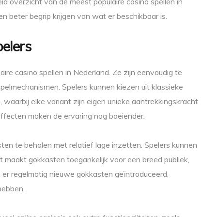
id overzicht van de meest populaire casino spellen in
 beter begrip krijgen van wat er beschikbaar is.
pelers
ire casino spellen in Nederland. Ze zijn eenvoudig te
spelmechanismen. Spelers kunnen kiezen uit klassieke
waarbij elke variant zijn eigen unieke aantrekkingskracht
dseffecten maken de ervaring nog boeiender.
en te behalen met relatief lage inzetten. Spelers kunnen
it maakt gokkasten toegankelijk voor een breed publiek,
n er regelmatig nieuwe gokkasten geïntroduceerd,
hebben.