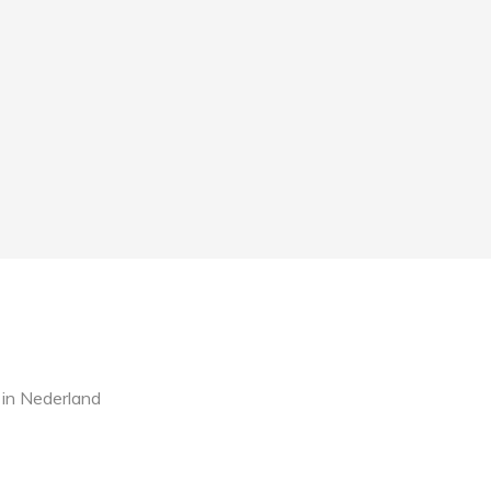
 in Nederland