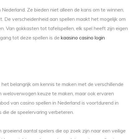
n Nederland. Ze bieden niet alleen de kans om te winnen,
t. De verscheidenheid aan spellen maakt het mogelijk om
n. Van gokkasten tot tafelspellen, elk spel heeft zijn eigen
gang tot deze spellen is de
kaasino casino login
s het belangrijk om kennis te maken met de verschillende
 een weloverwogen keuze te maken, maar ook ervaren
bod van casino spellen in Nederland is voortdurend in
 die de speelervaring verbeteren.
n groeiend aantal spelers die op zoek zijn naar een veilige