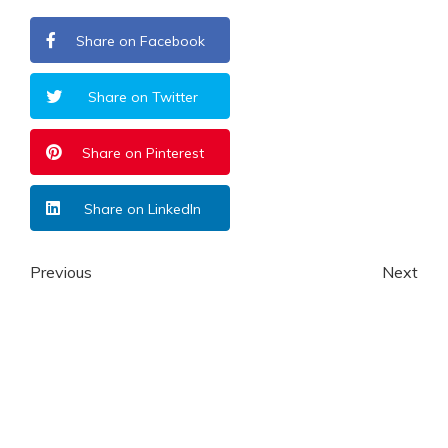
Share on Facebook
Share on Twitter
Share on Pinterest
Share on LinkedIn
Previous
Next