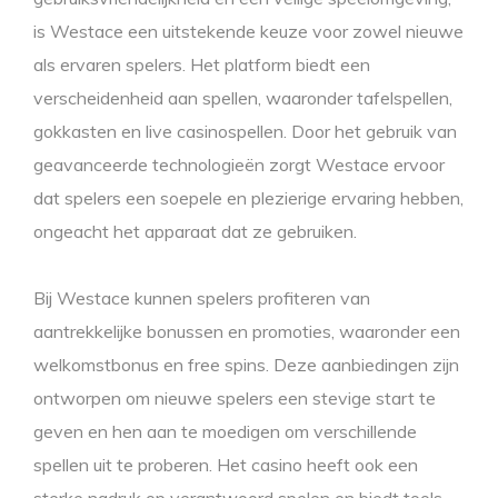
is Westace een uitstekende keuze voor zowel nieuwe
als ervaren spelers. Het platform biedt een
verscheidenheid aan spellen, waaronder tafelspellen,
gokkasten en live casinospellen. Door het gebruik van
geavanceerde technologieën zorgt Westace ervoor
dat spelers een soepele en plezierige ervaring hebben,
ongeacht het apparaat dat ze gebruiken.
Bij Westace kunnen spelers profiteren van
aantrekkelijke bonussen en promoties, waaronder een
welkomstbonus en free spins. Deze aanbiedingen zijn
ontworpen om nieuwe spelers een stevige start te
geven en hen aan te moedigen om verschillende
spellen uit te proberen. Het casino heeft ook een
sterke nadruk op verantwoord spelen en biedt tools