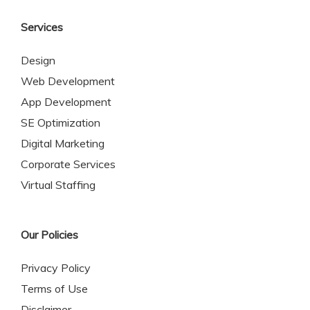
Services
Design
Web Development
App Development
SE Optimization
Digital Marketing
Corporate Services
Virtual Staffing
Our Policies
Privacy Policy
Terms of Use
Disclaimer