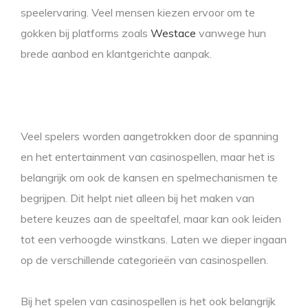
speelervaring. Veel mensen kiezen ervoor om te
gokken bij platforms zoals
Westace
vanwege hun
brede aanbod en klantgerichte aanpak.
Veel spelers worden aangetrokken door de spanning
en het entertainment van casinospellen, maar het is
belangrijk om ook de kansen en spelmechanismen te
begrijpen. Dit helpt niet alleen bij het maken van
betere keuzes aan de speeltafel, maar kan ook leiden
tot een verhoogde winstkans. Laten we dieper ingaan
op de verschillende categorieën van casinospellen.
Bij het spelen van casinospellen is het ook belangrijk