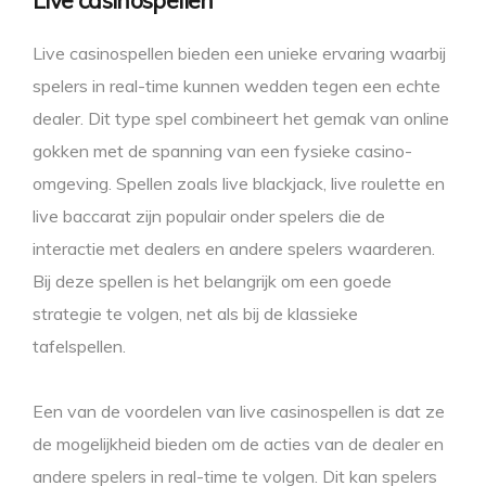
Live casinospellen
Live casinospellen bieden een unieke ervaring waarbij
spelers in real-time kunnen wedden tegen een echte
dealer. Dit type spel combineert het gemak van online
gokken met de spanning van een fysieke casino-
omgeving. Spellen zoals live blackjack, live roulette en
live baccarat zijn populair onder spelers die de
interactie met dealers en andere spelers waarderen.
Bij deze spellen is het belangrijk om een goede
strategie te volgen, net als bij de klassieke
tafelspellen.
Een van de voordelen van live casinospellen is dat ze
de mogelijkheid bieden om de acties van de dealer en
andere spelers in real-time te volgen. Dit kan spelers