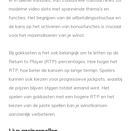
er in allerlei variaties, van traditionele fruitmachines tot
moderne video slots met spannende thema’s en
functies. Het begrijpen van de uitbetalingsstructuur en
de kans op het activeren van bonusfuncties is cruciaal
voor het maximaliseren van je winst.
Bij gokkasten is het ook belangrijk om te letten op de
Return to Player (RTP)-percentages. Hoe hoger het
RTP, hoe beter de kansen op lange termijn. Spelers
kunnen ook kiezen voor progressieve jackpots, waarbij
de prijzen blijven stijgen totdat iemand wint. Het
spelen van gokkasten met een hogere RTP en het
kiezen van de juiste spellen kan je winstkansen
aanzienlijk verbeteren.