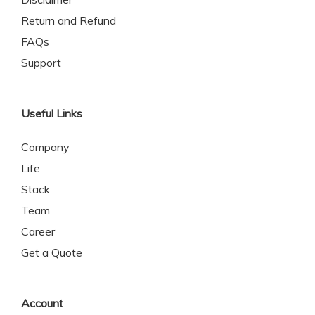
Return and Refund
FAQs
Support
Useful Links
Company
Life
Stack
Team
Career
Get a Quote
Account