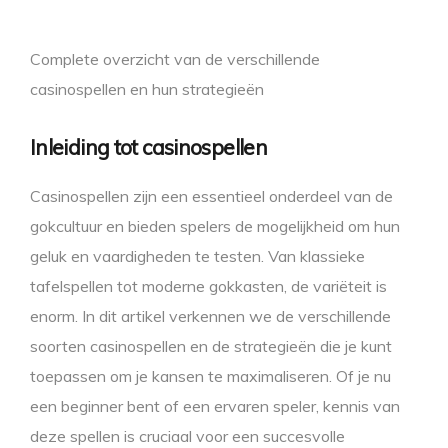
Complete overzicht van de verschillende
casinospellen en hun strategieën
Inleiding tot casinospellen
Casinospellen zijn een essentieel onderdeel van de
gokcultuur en bieden spelers de mogelijkheid om hun
geluk en vaardigheden te testen. Van klassieke
tafelspellen tot moderne gokkasten, de variëteit is
enorm. In dit artikel verkennen we de verschillende
soorten casinospellen en de strategieën die je kunt
toepassen om je kansen te maximaliseren. Of je nu
een beginner bent of een ervaren speler, kennis van
deze spellen is cruciaal voor een succesvolle